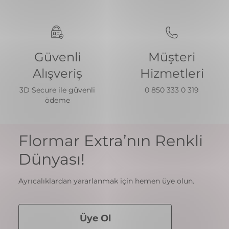
Full Color Ultra Yüksek
Full Color Ultra Yüksek
Pigmentli & Parlak Bitişli Oje
Pigmentli & Parlak Bitişli Oje
₺ 79,99
₺ 79,99
FC13 SQUASHED RASPBERRY
+54
FC32 VICTORY OF BLACK
+54
🚨1 Alana 1 Hediye!🚨
🚨1 Alana 1 Hediye!🚨