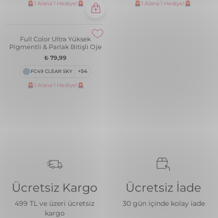
Full Color Ultra Yüksek
Full Color Ultra Yüksek
Pigmentli & Parlak Bitişli Oje
Pigmentli & Parlak Bitişli Oje
₺ 79,99
₺ 79,99
FC62 BERRY BROWN
+54
FC71 PUZZLE
+54
🚨1 Alana 1 Hediye!🚨
🚨1 Alana 1 Hediye!🚨