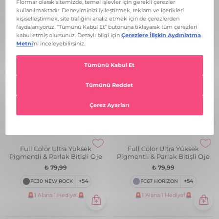
Full Color Ultra Yüksek
Full Color Ultra Yüksek
Pigmentli & Parlak Bitişli Oje
Pigmentli & Parlak Bitişli Oje
₺ 79,99
₺ 79,99
FC36 CRSYTAL GLAM
+54
FC01 OVER THE ALPS
+54
🚨1 Alana 1 Hediye!🚨
🚨1 Alana 1 Hediye!🚨