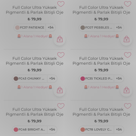
Full Color Ultra Yüksek
Full Color Ultra Yüksek
Pigmentli & Parlak Bitişli Oje
Pigmentli & Parlak Bitişli Oje
₺ 79,99
₺ 79,99
FC23 PETITE MINT
+54
FC02 LOVE DUST
+54
🚨1 Alana 1 Hediye!🚨
🚨1 Alana 1 Hediye!🚨