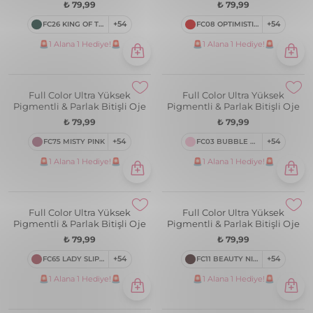
Full Color Ultra Yüksek
Full Color Ultra Yüksek
Pigmentli & Parlak Bitişli Oje
Pigmentli & Parlak Bitişli Oje
₺ 79,99
₺ 79,99
FC05 TEDDY ALWAYS WITH ME
+54
FC25 UTOPIA VACATION
+54
🚨1 Alana 1 Hediye!🚨
🚨1 Alana 1 Hediye!🚨