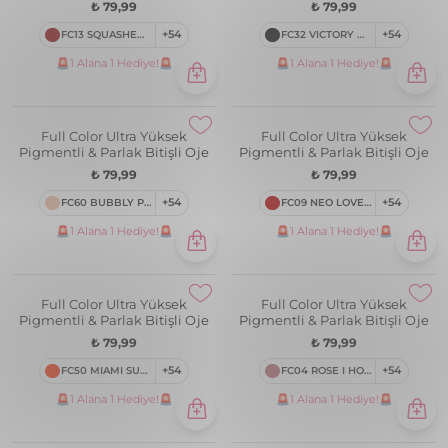
Full Color Ultra Yüksek
Full Color Ultra Yüksek
Pigmentli & Parlak Bitişli Oje
Pigmentli & Parlak Bitişli Oje
₺ 79,99
₺ 79,99
FC65 LADY SLIPPERS
+54
FC11 BEAUTY NIGHT
+54
🚨1 Alana 1 Hediye!🚨
🚨1 Alana 1 Hediye!🚨