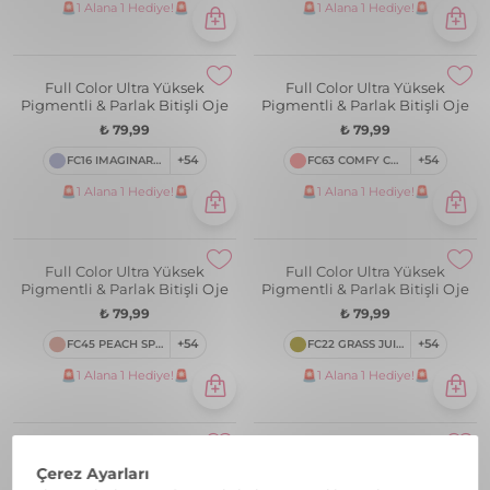
Full Color Ultra Yüksek
Full Color Ultra Yüksek
Pigmentli & Parlak Bitişli Oje
Pigmentli & Parlak Bitişli Oje
₺ 79,99
₺ 79,99
FC41 AHOY!
+54
FC38 LILAC BLOSSOM
+54
🚨1 Alana 1 Hediye!🚨
🚨1 Alana 1 Hediye!🚨