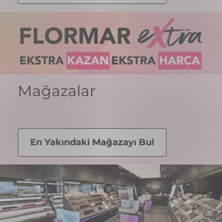
Full Color Ultra Yüksek
Full Color Ultra Yüksek
Pigmentli & Parlak Bitişli Oje
Pigmentli & Parlak Bitişli Oje
₺ 79,99
₺ 79,99
FC60 BUBBLY PEACH
+54
FC09 NEO LOVE STORY
+54
🚨1 Alana 1 Hediye!🚨
🚨1 Alana 1 Hediye!🚨