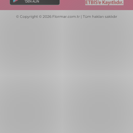
Full Color Ultra Yüksek
Full Color Ultra Yüksek
Pigmentli & Parlak Bitişli Oje
Pigmentli & Parlak Bitişli Oje
₺ 79,99
₺ 79,99
FC64 PLAYFUL PINK
+54
FC74 GREIGE
+54
🚨1 Alana 1 Hediye!🚨
🚨1 Alana 1 Hediye!🚨