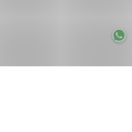
Full Color Ultra Yüksek
Full Color Ultra Yüksek
Pigmentli & Parlak Bitişli Oje
Pigmentli & Parlak Bitişli Oje
₺ 79,99
₺ 79,99
FC28 URBAN ESCAPE
+54
FC42 SANDY TOES
+54
🚨1 Alana 1 Hediye!🚨
🚨1 Alana 1 Hediye!🚨