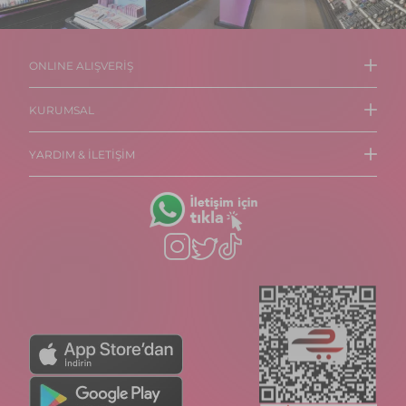
Full Color Ultra Yüksek
Full Color Ultra Yüksek
Pigmentli & Parlak Bitişli Oje
Pigmentli & Parlak Bitişli Oje
₺ 79,99
₺ 79,99
FC50 MIAMI SUNSET
+54
FC04 ROSE I HOLD
+54
🚨1 Alana 1 Hediye!🚨
🚨1 Alana 1 Hediye!🚨