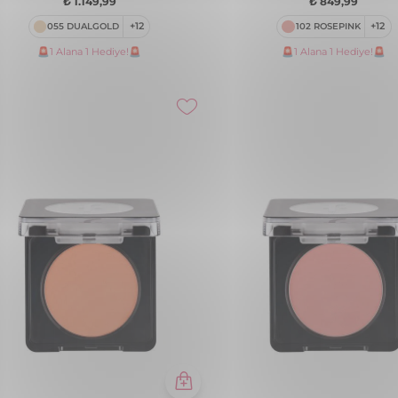
🚨1 Alana 1 Hediye!🚨
🚨1 Alana 1 Hediye!🚨
 & Cheek Tint - Mat ve Kalıcı Su
Puffy Liquid Nemlendirici Etki
lı Likit Dudak/Yanak
Parlak Bitişli Sünger Aplikatör
klendiricisi
Allık
₺ 649,99
₺ 799,99
004 PRINCESS
+4
004 WISH
+6
🚨1 Alana 1 Hediye!🚨
🚨1 Alana 1 Hediye!🚨
ed Blush-On Yüksek Pigmentli &
To Go Işıltılı & Doğal Bitişli Y
l Işıltılı Fırınlanmış Allık
Ayarlanabilir Kremsi Stick Allı
₺ 1.149,99
₺ 449,99
043 GOLDEN PEACH
+12
001 PEACHY GLAM
+5
🚨1 Alana 1 Hediye!🚨
🚨1 Alana 1 Hediye!🚨