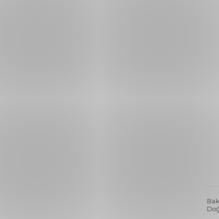
Blu
Işıl
Bak
Mat 
To G
Ayar