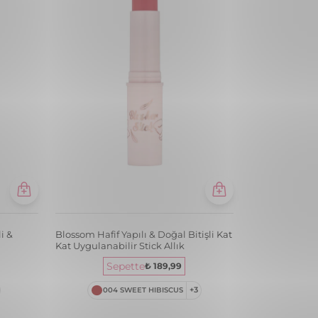
Sepette
₺ 189,99
004 SWEET HIBISCUS
+3
 Mat
Blush-On Yüksek Pigmentli & Yoğun
Işıltılı Kompakt Toz Allık
₺ 849,99
104 PEACHYPINK
+12
🚨1 Alana 1 Hediye!🚨
 Mat
Blush-On Yüksek Pigmentli & Mat
Bitişli Kompakt Toz Allık
₺ 849,99
107 PEACHYBROWN
+12
🚨1 Alana 1 Hediye!🚨