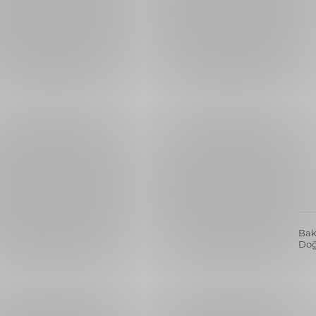
Bak
Doğa
Blu
Bit