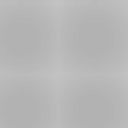
Lip
Baz
Ren
Bak
Doğa