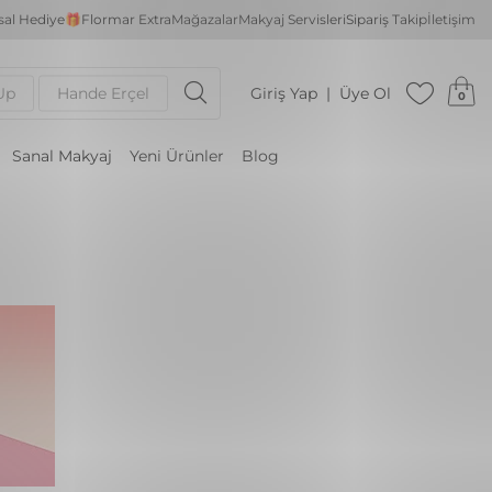
al Hediye🎁
Flormar Extra
Mağazalar
Makyaj Servisleri
Sipariş Takip
İletişim
Up
Hande Erçel
Giriş Yap
Üye Ol
0
Sanal Makyaj
Yeni Ürünler
Blog