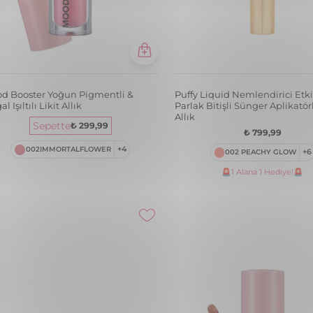
d Booster Yoğun Pigmentli &
Puffy Liquid Nemlendirici Etki
l Işıltılı Likit Allık
Parlak Bitişli Sünger Aplikatör
Allık
Sepette
₺ 299,99
₺ 799,99
002IMMORTALFLOWER
+4
002 PEACHY GLOW
+6
🚨1 Alana 1 Hediye!🚨