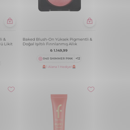
li &
Baked Blush-On Yüksek Pigmentli &
lü Likit
Doğal Işıltılı Fırınlanmış Allık
₺ 1.149,99
040 SHIMMER PINK
+12
🚨1 Alana 1 Hediye!🚨