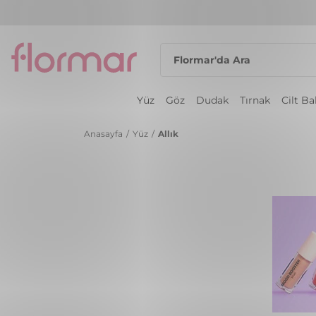
Yüz
Göz
Dudak
Tırnak
Cilt B
Anasayfa
/
Yüz
/
Allık