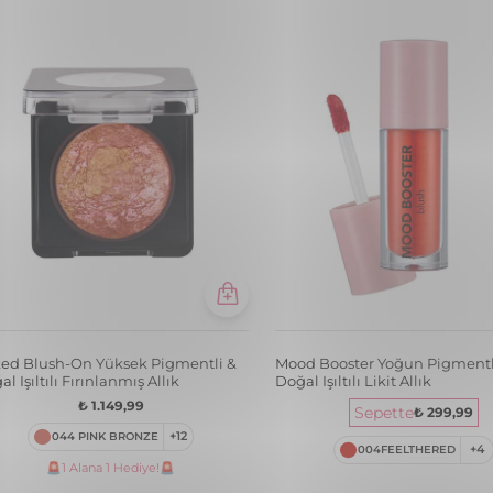
₺ 1.149,99
Sepette
₺ 299,99
044 PINK BRONZE
+12
004FEELTHERED
+4
🚨1 Alana 1 Hediye!🚨
ed Blush-On Yüksek Pigmentli &
Blush-On Yüksek Pigmentli &
l Işıltılı Fırınlanmış Allık
Bitişli Kompakt Toz Allık
₺ 1.149,99
₺ 849,99
055 DUALGOLD
+12
102 ROSEPINK
+12
🚨1 Alana 1 Hediye!🚨
🚨1 Alana 1 Hediye!🚨
sh-On Yüksek Pigmentli & Mat
Blush-On Yüksek Pigmentli &
işli Kompakt Toz Allık
Bitişli Kompakt Toz Allık
₺ 849,99
₺ 849,99
100 MATTEPEACH
+12
105 MATTEROSE
+12
🚨1 Alana 1 Hediye!🚨
🚨1 Alana 1 Hediye!🚨