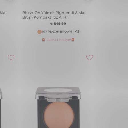
ntli &
Metaglam Yüksek Pigmentli & Mat
Bitişli Kremsi Kompakt Allık
Sepette
₺ 159,99
001 PINK AURA
+4
li &
Baked Blush-On Yüksek Pigmentli &
lü Likit
Doğal Işıltılı Fırınlanmış Allık
₺ 1.149,99
057 CORAL
+12
🚨1 Alana 1 Hediye!🚨
ı Su
Blush-On Yüksek Pigmentli & Mat
Bitişli Kompakt Toz Allık
₺ 849,99
113 VINTAGE PINK
+12