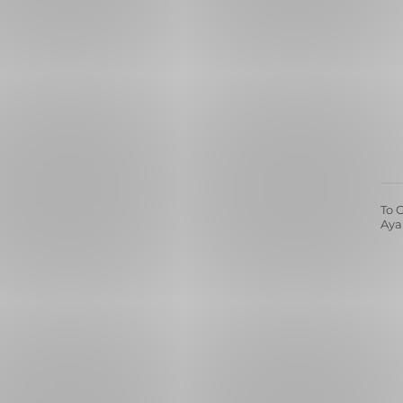
KİREMİT
1
MÜRDÜM
1
To G
Ayar
Bak
Doğa