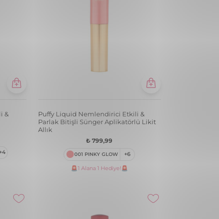
i &
Puffy Liquid Nemlendirici Etkili &
Parlak Bitişli Sünger Aplikatörlü Likit
Allık
₺ 799,99
+4
001 PINKY GLOW
+6
🚨1 Alana 1 Hediye!🚨
i &
Blossom Hafif Yapılı & Doğal Bitişli Kat
Kat Uygulanabilir Stick Allık