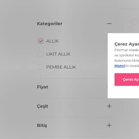
Kategoriler
ALLIK
55
A
LIKIT ALLIK
14
PEMBE ALLIK
16
Fiyat
100 TL - 200 TL
12
Çeşit
200 TL - 300 TL
4
ALLIK
48
Bitiş
400 TL VE ÜZERI
39
LİKİT ALLIK & RUJ
4