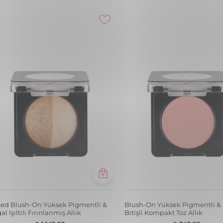
sh-On Yüksek Pigmentli & Yoğun
Blush-On Yüksek Pigmentli &
tılı Kompakt Toz Allık
Bitişli Kompakt Toz Allık
₺ 849,99
₺ 849,99
110 PINKYPROMISE
+12
109 SWEETCORAL
+12
🚨1 Alana 1 Hediye!🚨
🚨1 Alana 1 Hediye!🚨
ed Blush-On Yüksek Pigmentli &
Baked Blush-On Yüksek Pigme
Bitişli Fırınlanmış Allık
Mat Bitişli Fırınlanmış Allık
₺ 1.149,99
₺ 1.149,99
050 PEACHY BRONZE
+12
054 FLORMARPINK
+12
🚨1 Alana 1 Hediye!🚨
🚨1 Alana 1 Hediye!🚨
o Işıltılı & Doğal Bitişli Yoğunluğu
Puffy Liquid Nemlendirici Etki
lanabilir Kremsi Stick Allık
Parlak Bitişli Sünger Aplikatör
Allık
₺ 449,99
₺ 799,99
003 ROSY BLISS
+5
003 ROSY GLOW
+6