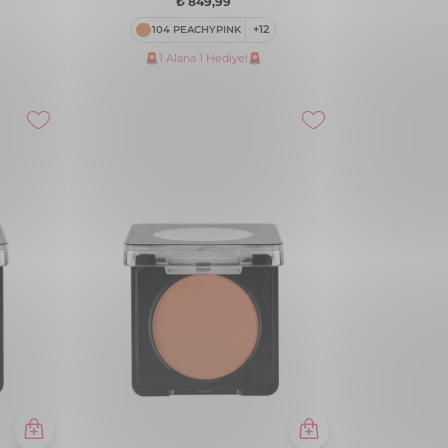
li &
Baked Blush-On Yüksek Pigmentli &
lü Likit
Doğal Işıltılı Fırınlanmış Allık
₺ 1.149,99
053 PINKY TRIO
+12
🚨1 Alana 1 Hediye!🚨
oğunluğu
Baked Blush-On Yüksek Pigmentli &
k
Doğal Işıltılı Fırınlanmış Allık
₺ 1.149,99
060 DEEP ROSE
+12
🚨1 Alana 1 Hediye!🚨