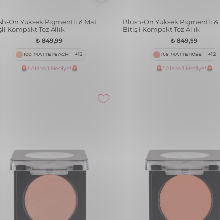
fy Liquid Nemlendirici Etkili &
Baked Blush-On Yüksek Pigme
ak Bitişli Sünger Aplikatörlü Likit
Doğal Işıltılı Fırınlanmış Allık
k
₺ 1.149,99
₺ 799,99
058 HOT PINK
+12
007 PASSION
+6
🚨1 Alana 1 Hediye!🚨
🚨1 Alana 1 Hediye!🚨
 & Cheek Tint - Mat ve Kalıcı Su
Puffy Liquid Nemlendirici Etki
lı Likit Dudak/Yanak
Parlak Bitişli Sünger Aplikatör
klendiricisi
Allık
₺ 649,99
₺ 799,99
002 KISS LIP&CHEEK
+4
005 CRUSH
+6
🚨1 Alana 1 Hediye!🚨
🚨1 Alana 1 Hediye!🚨
ed Blush-On Yüksek Pigmentli &
Lip & Cheek Tint - Mat ve Kalıc
l Işıltılı Fırınlanmış Allık
Bazlı Likit Dudak/Yanak
Renklendiricisi
₺ 1.149,99
₺ 649,99
059 DUSTY ROSE
+12