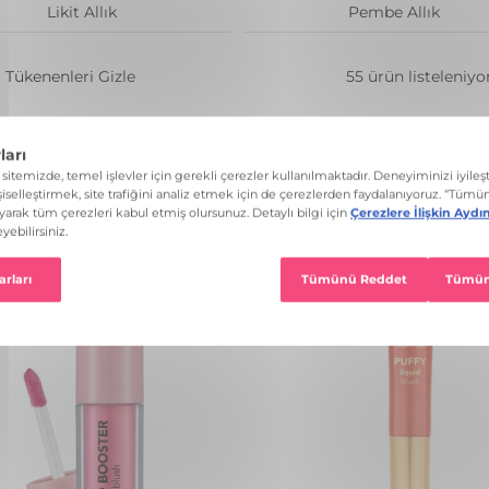
Likit Allık
Pembe Allık
Tükenenleri Gizle
55 ürün listeleniyo
llık
Tüm Filtreleri Temizle