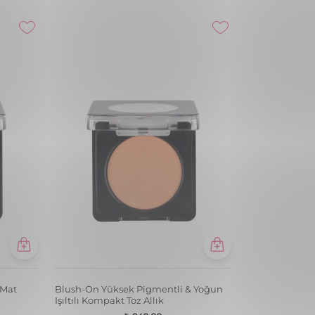
 Mat
Baked Blush-On Yüksek Pigmentli &
Mat Bitişli Fırınlanmış Allık
₺ 1.149,99
048 PURE PEACH
+12
🚨1 Alana 1 Hediye!🚨
ntli &
Blush-On Yüksek Pigmentli & Yoğun
Işıltılı Kompakt Toz Allık
₺ 849,99
103 SPARKLEROSE
+12
🚨1 Alana 1 Hediye!🚨
li &
Mood Booster Yoğun Pigmentli &
lü Likit
Doğal Işıltılı Likit Allık
Sepette
₺ 299,99
003 THAT S ROSEWOOD
+4