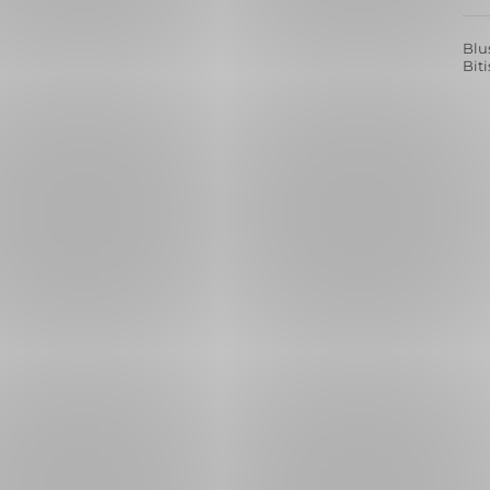
Puf
Parl
Allı
Lip
Baz
Ren
Bak
Doğa