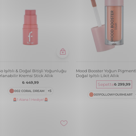
o Işıltılı & Doğal Bitişli Yoğunluğu
Mood Booster Yoğun Pigmentl
lanabilir Kremsi Stick Allık
Doğal Işıltılı Likit Allık
₺ 449,99
Sepette
₺ 299,99
002 CORAL DREAM
+5
001FOLLOWYOURHEART
🚨1 Alana 1 Hediye!🚨
ed Blush-On Yüksek Pigmentli &
Mood Booster Yoğun Pigmentl
l Işıltılı Fırınlanmış Allık
Doğal Işıltılı Likit Allık