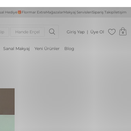
al Hediye🎁
Flormar Extra
Mağazalar
Makyaj Servisleri
Sipariş Takip
İletişim
Up
Hande Erçel
Giriş Yap
Üye Ol
0
Sanal Makyaj
Yeni Ürünler
Blog