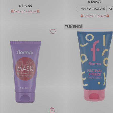
001 NORMAL&DRY
+2
🚨1 Alana 1 Hediye!🚨
🚨1 Alana 1 Hediye!🚨