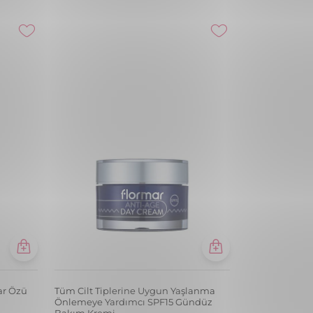
ar Özü
Tüm Cilt Tiplerine Uygun Yaşlanma
Önlemeye Yardımcı SPF15 Gündüz
Bakım Kremi
₺ 329,99