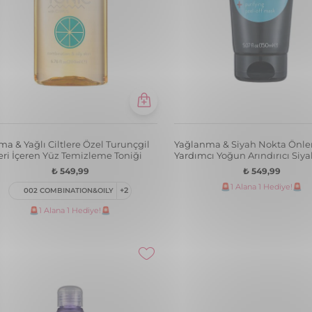
ma & Yağlı Ciltlere Özel Turunçgil
Yağlanma & Siyah Nokta Önl
eri İçeren Yüz Temizleme Toniği
Yardımcı Yoğun Arındırıcı Siy
₺ 549,99
₺ 549,99
🚨1 Alana 1 Hediye!🚨
002 COMBINATION&OILY
+2
🚨1 Alana 1 Hediye!🚨