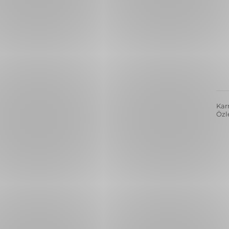
Kar
Özl