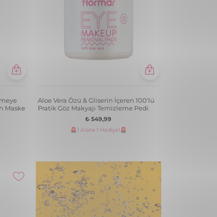
emeye
Aloe Vera Özü & Gliserin İçeren 100'lü
ah Maske
Pratik Göz Makyajı Temizleme Pedi
₺ 549,99
🚨1 Alana 1 Hediye!🚨