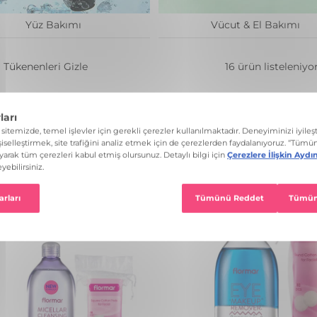
Yüz Bakımı
Vücut & El Bakımı
Tükenenleri Gizle
16 ürün listeleniyo
üm Filtreleri Temizle