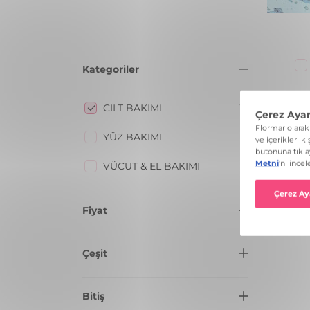
Kategoriler
CILT BAKIMI
16
T
YÜZ BAKIMI
11
VÜCUT & EL BAKIMI
3
Fiyat
100 TL - 200 TL
1
Çeşit
300 TL - 400 TL
3
TONİK
2
Bitiş
400 TL VE ÜZERI
12
MAKYAJ SETİ
2