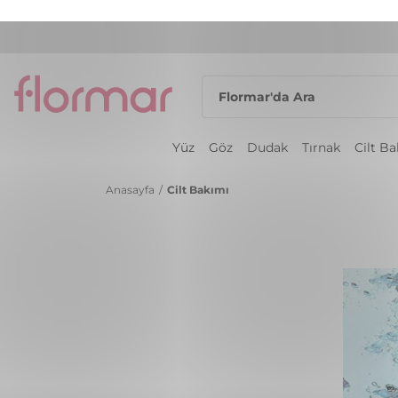
Yüz
Göz
Dudak
Tırnak
Cilt B
Anasayfa
/
Cilt Bakımı