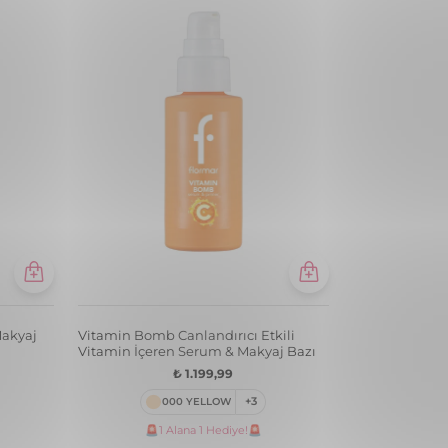
Makyaj
Vitamin Bomb Canlandırıcı Etkili
Vitamin İçeren Serum & Makyaj Bazı
₺ 1.199,99
000 YELLOW
+3
🚨1 Alana 1 Hediye!🚨