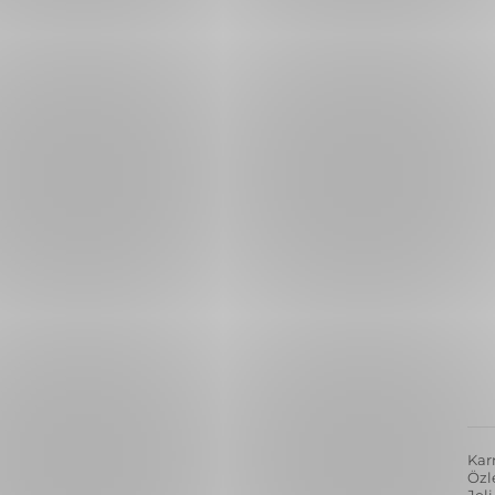
Kar
Özl
Jeli