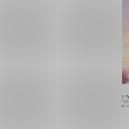
K-S
Yoğ
Kol