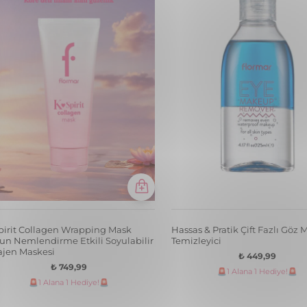
pirit Collagen Wrapping Mask
Hassas & Pratik Çift Fazlı Göz 
un Nemlendirme Etkili Soyulabilir
Temizleyici
ajen Maskesi
₺ 449,99
₺ 749,99
🚨1 Alana 1 Hediye!🚨
🚨1 Alana 1 Hediye!🚨