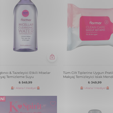
ştırıcı & Tazeleyici Etkili Miselar
Tüm Cilt Tiplerine Uygun Prati
yaj Temizleme Suyu
Makyaj Temizleyici Islak Mend
₺ 549,99
₺ 349,99
🚨1 Alana 1 Hediye!🚨
🚨1 Alana 1 Hediye!🚨