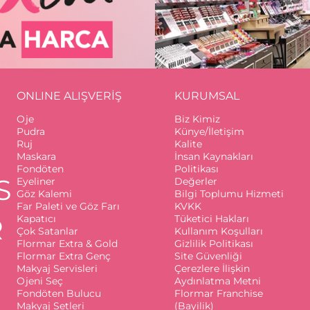
ONLINE ALIŞVERİŞ
KURUMSAL
Oje
Biz Kimiz
Pudra
Künye/İletişim
Ruj
Kalite
Maskara
İnsan Kaynakları
Fondöten
Politikası
S
Eyeliner
Değerler
Göz Kalemi
Bilgi Toplumu Hizmeti
Far Paleti ve Göz Farı
KVKK
R
Kapatıcı
Tüketici Hakları
Çok Satanlar
Kullanım Koşulları
Flormar Extra & Gold
Gizlilik Politikası
Flormar Extra Genç
Site Güvenliği
Makyaj Servisleri
Çerezlere İlişkin
Ojeni Seç
Aydınlatma Metni
Fondöten Bulucu
Flormar Franchise
Makyaj Setleri
(Bayilik)