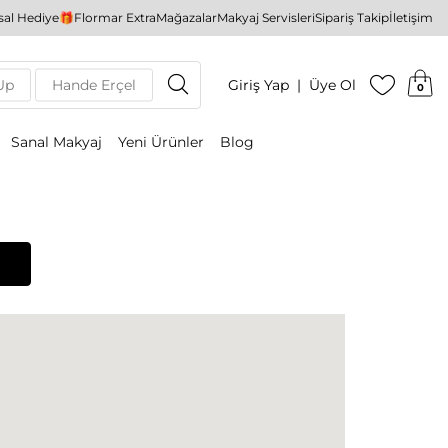
al Hediye🎁
Flormar Extra
Mağazalar
Makyaj Servisleri
Sipariş Takip
İletişim
Up
Hande Erçel
Giriş Yap
Üye Ol
0
Sanal Makyaj
Yeni Ürünler
Blog