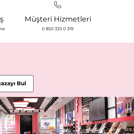
iş
Müşteri Hizmetleri
eme
0 850 333 0 319
azayı Bul