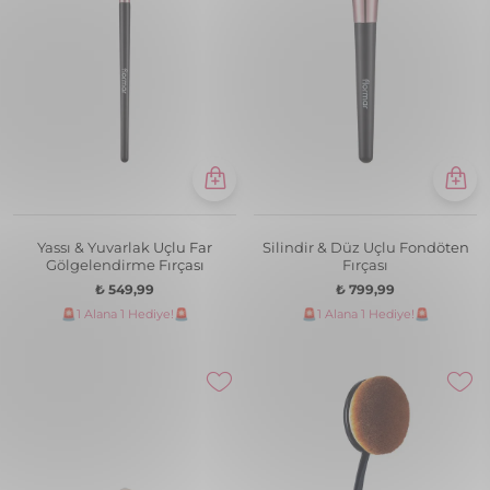
Yassı & Yuvarlak Uçlu Far
Silindir & Düz Uçlu Fondöten
Gölgelendirme Fırçası
Fırçası
₺ 549,99
₺ 799,99
🚨1 Alana 1 Hediye!🚨
🚨1 Alana 1 Hediye!🚨