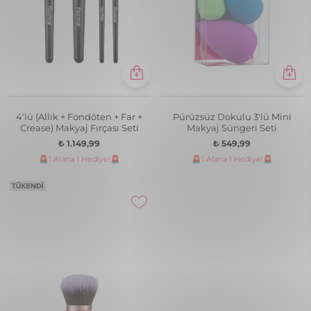
4'lü (Allık + Fondöten + Far +
Pürüzsüz Dokulu 3'lü Mini
Crease) Makyaj Fırçası Seti
Makyaj Süngeri Seti
₺ 1.149,99
₺ 549,99
🚨1 Alana 1 Hediye!🚨
🚨1 Alana 1 Hediye!🚨