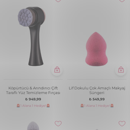
Köpürtücü & Arındırıcı Çift
Lif Dokulu Çok Amaçlı Makyaj
Taraflı Yüz Temizleme Fırçası
Süngeri
₺ 949,99
₺ 549,99
🚨1 Alana 1 Hediye!🚨
🚨1 Alana 1 Hediye!🚨