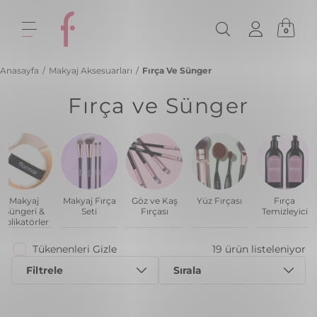
0
Anasayfa
/
Makyaj Aksesuarları
/
Fırça Ve Sünger
Fırça ve Sünger
Makyaj
Makyaj Fırça
Göz ve Kaş
Yüz Fırçası
Fırça
Süngeri &
Seti
Fırçası
Temizleyici
Aplikatörler
Tükenenleri Gizle
19 ürün listeleniyor
Filtrele
Sırala