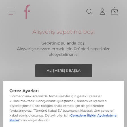
0
Alışveriş sepetiniz boş!
Sepetiniz şu anda boş.
Alışverişe devam etmek için ürünleri sepetinize
ekleyebilirsiniz.
ALIŞVERIŞE BAŞLA
Ücretsiz Kargo
Ücretsiz İade
499 TL ve üzeri ücretsiz
30 gün içinde kolay iade
kargo