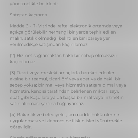
açıkça görülebilir herhangi bir yerde teşhir edilen
malın, satılık olmadığı belirtilen bir ibareye yer
verilmedikçe satışından kaçınılamaz.
(2) Hizmet sağlamaktan haklı bir sebep olmaksızın
kaçınılamaz.
(3) Ticari veya mesleki amaçlarla hareket edenler;
aksine bir teamül, ticari örf veya adet ya da haklı bir
sebep yoksa; bir mal veya hizmetin satışını o mal veya
hizmetin, kendisi tarafından belirlenen miktar, sayı,
ebat gibi koşullara ya da başka bir mal veya hizmetin
satın alınması şartına bağlayamaz.
(4) Bakanlık ve belediyeler, bu madde hükümlerinin
uygulanması ve izlenmesine ilişkin işleri yürütmekle
görevlidir.
Sipariş edilmeyen mal veya hizmetler
Madde 7 - (1) Sipariş edilmeyen malların gönderilmesi
ya da hizmetlerin sunulması durumunda, tüketiciye
karşı herhangi bir hak ileri sürülemez. Bu hallerde,