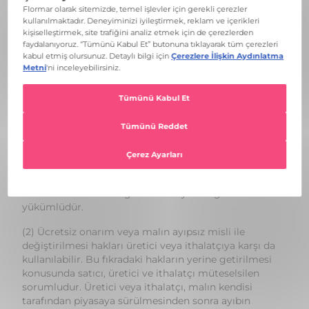
indirim isteme,
c) Aşırı bir masraf gerektirmediği takdirde, bütün
masrafları satıcıya ait olmak üzere satılanın ücretsiz
onarılmasını isteme,
ç) İmkan varsa, satılanın ayıpsız bir misli ile
değiştirilmesini isteme,
seçimlik haklarından birini kullanabilir. Satıcı,
tüketicinin tercih ettiği bu talebi yerine getirmekle
yükümlüdür.
(2) Ücretsiz onarım veya malın ayıpsız misli ile
değiştirilmesi hakları üretici veya ithalatçıya karşı da
kullanılabilir. Bu fıkradaki hakların yerine getirilmesi
konusunda satıcı, üretici ve ithalatçı müteselsilen
sorumludur. Üretici veya ithalatçı, malın kendisi
tarafından piyasaya sürülmesinden sonra ayıbın
doğduğunu ispat ettiği takdirde sorumlu tutulmaz.
(3) Ücretsiz onarım veya malın ayıpsız misli ile
değiştirilmesinin satıcı için orantısız güçlükleri
beraberinde getirecek olması halinde tüketici,