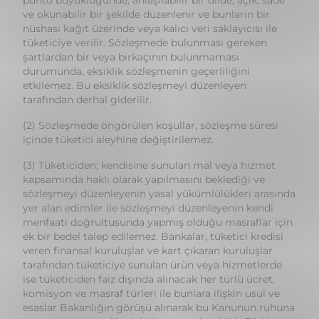
durumunda, eksiklik sözleşmenin geçerliliğini
etkilemez. Bu eksiklik sözleşmeyi düzenleyen
tarafından derhal giderilir.
(2) Sözleşmede öngörülen koşullar, sözleşme süresi
içinde tüketici aleyhine değiştirilemez.
(3) Tüketiciden; kendisine sunulan mal veya hizmet
kapsamında haklı olarak yapılmasını beklediği ve
sözleşmeyi düzenleyenin yasal yükümlülükleri arasında
yer alan edimler ile sözleşmeyi düzenleyenin kendi
menfaati doğrultusunda yapmış olduğu masraflar için
ek bir bedel talep edilemez. Bankalar, tüketici kredisi
veren finansal kuruluşlar ve kart çıkaran kuruluşlar
tarafından tüketiciye sunulan ürün veya hizmetlerde
ise tüketiciden faiz dışında alınacak her türlü ücret,
komisyon ve masraf türleri ile bunlara ilişkin usul ve
esaslar Bakanlığın görüşü alınarak bu Kanunun ruhuna
uygun olarak ve tüketiciyi koruyacak şekilde Türkiye
Cumhuriyet Merkez Bankası tarafından belirlenir.
(4) Bu Kanunda düzenlenen sözleşmelere istinaden
tüketiciden talep edilecek her türlü ücret ve masrafa