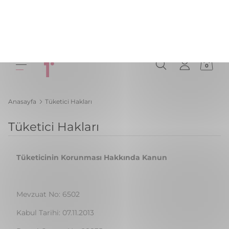
0
Anasayfa
Tüketici Hakları
Tüketici Hakları
Tüketicinin Korunması Hakkında Kanun
Mevzuat No: 6502
Kabul Tarihi: 07.11.2013
Resmi Gazete No: 28835
Resmi Gazete Tarihi: 28.11.2013