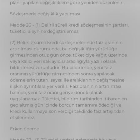
tüketici aleyhine değiştirilemez.
(2) Belirsiz süreli kredi sözleşmelerinde faiz oranının
artırılması durumunda, bu değişikliğin yürürlüğe
girmesinden otuz gün önce, tüketiciye kağıt üzerinde
veya kalıcı veri saklayıcısı aracılığıyla yazılı olarak
bildirilmesi zorunludur. Bu bildirimde, yeni faiz
oranının yürürlüğe girmesinden sonra yapılacak
ödemelerin tutarı, sayısı ile aralıklarının değişmesine
ilişkin ayrıntılara yer verilir. Faiz oranının artırılması
halinde, yeni faiz oranı geriye dönük olarak
uygulanamaz. Tüketici, bildirim tarihinden itibaren en
geç altmış gün içinde borcun tamamını ödediği ve
kredi kullanmaya son verdiği takdirde faiz artışından
etkilenmez.
Erken ödeme
Madde 27 - (1) Tüketici, vadesi gelmemiş bir veya
birden çok taksit ödemesinde bulunabilir veya kredi
borcunun tamamını erken ödeyebilir. Bu hallerde kredi
veren, erken ödenen miktara göre gerekli tüm faiz ve
diğer maliyet unsurlarına ilişkin indirim yapmakla