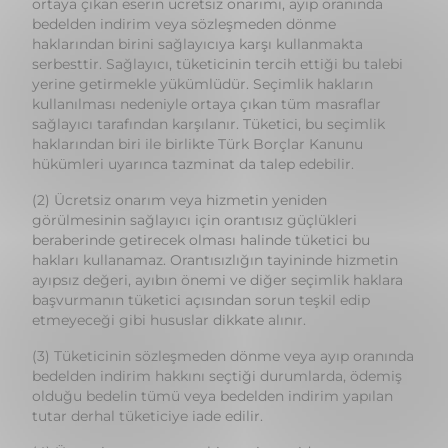
kullanılması nedeniyle ortaya çıkan tüm masraflar
sağlayıcı tarafından karşılanır. Tüketici, bu seçimlik
haklarından biri ile birlikte Türk Borçlar Kanunu
hükümleri uyarınca tazminat da talep edebilir.
(2) Ücretsiz onarım veya hizmetin yeniden
görülmesinin sağlayıcı için orantısız güçlükleri
beraberinde getirecek olması halinde tüketici bu
hakları kullanamaz. Orantısızlığın tayininde hizmetin
ayıpsız değeri, ayıbın önemi ve diğer seçimlik haklara
başvurmanın tüketici açısından sorun teşkil edip
etmeyeceği gibi hususlar dikkate alınır.
(3) Tüketicinin sözleşmeden dönme veya ayıp oranında
bedelden indirim hakkını seçtiği durumlarda, ödemiş
olduğu bedelin tümü veya bedelden indirim yapılan
tutar derhal tüketiciye iade edilir.
(4) Ücretsiz onarım veya hizmetin yeniden
görülmesinin seçildiği hallerde, hizmetin niteliği ve
tüketicinin bu hizmetten yararlanma amacı dikkate
alındığında, makul sayılabilecek bir süre içinde ve
tüketici için ciddi sorunlar doğurmayacak şekilde bu