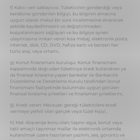
kopyalanmasını sağlayan ve bu bilgiye aynen
ulaşılmasına imkan veren kısa mesaj, elektronik posta,
internet, disk, CD, DVD, hafıza kartı ve benzeri her
türlü araç veya ortamı,
g) Konut finansmanı kuruluşu: Konut finansmanı
kapsamında doğrudan tüketiciye kredi kullandıran ya
da finansal kiralama yapan bankalar ile Bankacılık
Düzenleme ve Denetleme Kurulu tarafından konut
finansmanı faaliyetinde bulunması uygun görülen
finansal kiralama şirketleri ve finansman şirketlerini,
ğ) Kredi veren: Mevzuatı gereği tüketicilere kredi
vermeye yetkili olan gerçek veya tüzel kişiyi,
h) Mal: Alışverişe konu olan; taşınır eşya, konut veya
tatil amaçlı taşınmaz mallar ile elektronik ortamda
kullanılmak üzere hazırlanan yazılım, ses, görüntü ve
benzeri her türlü gayri maddi malları,
ı) Sağlayıcı: Kamu tüzel kişileri de dahil olmak üzere
ticari veya mesleki amaçlarla tüketiciye hizmet sunan
ya da hizmet sunanın adına ya da hesabına hareket