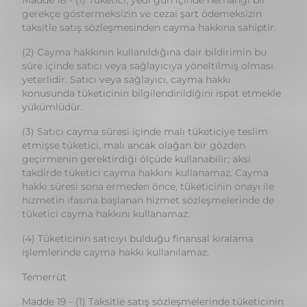
süre içinde satıcı veya sağlayıcıya yöneltilmiş olması
yeterlidir. Satıcı veya sağlayıcı, cayma hakkı
konusunda tüketicinin bilgilendirildiğini ispat etmekle
yükümlüdür.
(3) Satıcı cayma süresi içinde malı tüketiciye teslim
etmişse tüketici, malı ancak olağan bir gözden
geçirmenin gerektirdiği ölçüde kullanabilir; aksi
takdirde tüketici cayma hakkını kullanamaz. Cayma
hakkı süresi sona ermeden önce, tüketicinin onayı ile
hizmetin ifasına başlanan hizmet sözleşmelerinde de
tüketici cayma hakkını kullanamaz.
(4) Tüketicinin satıcıyı bulduğu finansal kiralama
işlemlerinde cayma hakkı kullanılamaz.
Temerrüt
Madde 19 - (1) Taksitle satış sözleşmelerinde tüketicinin
taksitleri ödemede temerrüde düşmesi durumunda,
satıcı veya sağlayıcı, kalan borcun tümünün ifasını
talep etme hakkını saklı tutmuşsa, bu hak ancak satıcı
veya sağlayıcının bütün edimlerini ifa etmiş olması,