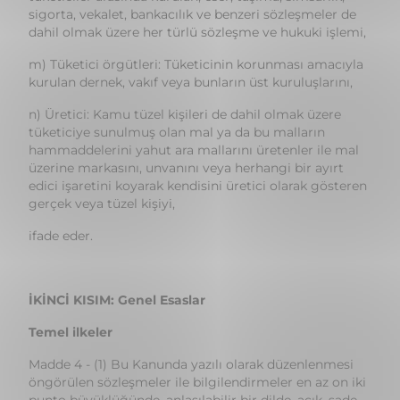
kurulan dernek, vakıf veya bunların üst kuruluşlarını,
n) Üretici: Kamu tüzel kişileri de dahil olmak üzere
tüketiciye sunulmuş olan mal ya da bu malların
hammaddelerini yahut ara mallarını üretenler ile mal
üzerine markasını, unvanını veya herhangi bir ayırt
edici işaretini koyarak kendisini üretici olarak gösteren
gerçek veya tüzel kişiyi,
ifade eder.
İKİNCİ KISIM: Genel Esaslar
Temel ilkeler
Madde 4 - (1) Bu Kanunda yazılı olarak düzenlenmesi
öngörülen sözleşmeler ile bilgilendirmeler en az on iki
punto büyüklüğünde, anlaşılabilir bir dilde, açık, sade
ve okunabilir bir şekilde düzenlenir ve bunların bir
nüshası kağıt üzerinde veya kalıcı veri saklayıcısı ile
tüketiciye verilir. Sözleşmede bulunması gereken
şartlardan bir veya birkaçının bulunmaması