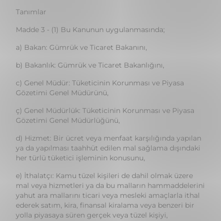
a) Bakan: Gümrük ve Ticaret Bakanını,
b) Bakanlık: Gümrük ve Ticaret Bakanlığını,
c) Genel Müdür: Tüketicinin Korunması ve Piyasa
Gözetimi Genel Müdürünü,
ç) Genel Müdürlük: Tüketicinin Korunması ve Piyasa
Gözetimi Genel Müdürlüğünü,
d) Hizmet: Bir ücret veya menfaat karşılığında yapılan
ya da yapılması taahhüt edilen mal sağlama dışındaki
her türlü tüketici işleminin konusunu,
e) İthalatçı: Kamu tüzel kişileri de dahil olmak üzere
mal veya hizmetleri ya da bu malların hammaddelerini
yahut ara mallarını ticari veya mesleki amaçlarla ithal
ederek satım, kira, finansal kiralama veya benzeri bir
yolla piyasaya süren gerçek veya tüzel kişiyi,
f) Kalıcı veri saklayıcısı: Tüketicinin gönderdiği veya
kendisine gönderilen bilgiyi, bu bilginin amacına
uygun olarak makul bir süre incelemesine elverecek
şekilde kaydedilmesini ve değiştirilmeden