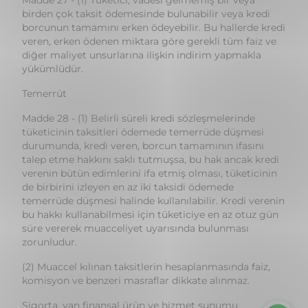
yükümlüdür.
Temerrüt
Madde 28 - (1) Belirli süreli kredi sözleşmelerinde
tüketicinin taksitleri ödemede temerrüde düşmesi
durumunda, kredi veren, borcun tamamının ifasını
talep etme hakkını saklı tutmuşsa, bu hak ancak kredi
verenin bütün edimlerini ifa etmiş olması, tüketicinin
de birbirini izleyen en az iki taksidi ödemede
temerrüde düşmesi halinde kullanılabilir. Kredi verenin
bu hakkı kullanabilmesi için tüketiciye en az otuz gün
süre vererek muacceliyet uyarısında bulunması
zorunludur.
(2) Muaccel kılınan taksitlerin hesaplanmasında faiz,
komisyon ve benzeri masraflar dikkate alınmaz.
Sigorta, yan finansal ürün ve hizmet sunumu
Madde 29 - (Değişik madde: 24.03.2022 - 7392
S.K/Madde 4)