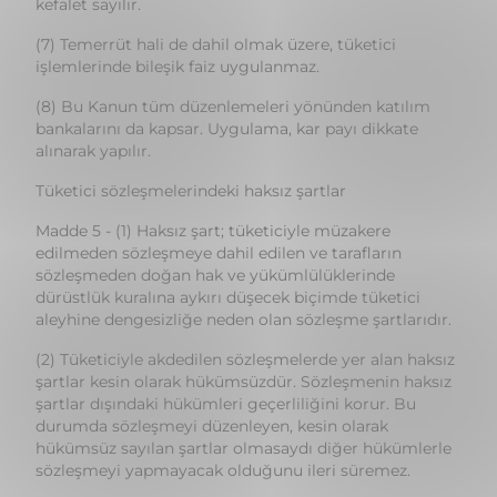
(8) Bu Kanun tüm düzenlemeleri yönünden katılım
bankalarını da kapsar. Uygulama, kar payı dikkate
alınarak yapılır.
Tüketici sözleşmelerindeki haksız şartlar
Madde 5 - (1) Haksız şart; tüketiciyle müzakere
edilmeden sözleşmeye dahil edilen ve tarafların
sözleşmeden doğan hak ve yükümlülüklerinde
dürüstlük kuralına aykırı düşecek biçimde tüketici
aleyhine dengesizliğe neden olan sözleşme şartlarıdır.
(2) Tüketiciyle akdedilen sözleşmelerde yer alan haksız
şartlar kesin olarak hükümsüzdür. Sözleşmenin haksız
şartlar dışındaki hükümleri geçerliliğini korur. Bu
durumda sözleşmeyi düzenleyen, kesin olarak
hükümsüz sayılan şartlar olmasaydı diğer hükümlerle
sözleşmeyi yapmayacak olduğunu ileri süremez.
(3) Bir sözleşme şartı önceden hazırlanmış ve standart
sözleşmede yer alması nedeniyle tüketici içeriğine etki
edememişse, o sözleşme şartının tüketiciyle müzakere
edilmediği kabul edilir. Sözleşmeyi düzenleyen, bir