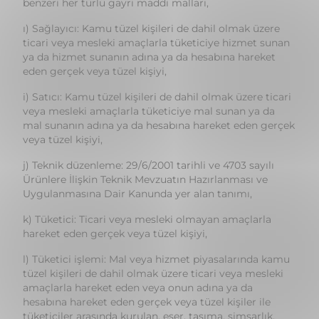
eden gerçek veya tüzel kişiyi,
i) Satıcı: Kamu tüzel kişileri de dahil olmak üzere ticari
veya mesleki amaçlarla tüketiciye mal sunan ya da
mal sunanın adına ya da hesabına hareket eden gerçek
veya tüzel kişiyi,
j) Teknik düzenleme: 29/6/2001 tarihli ve 4703 sayılı
Ürünlere İlişkin Teknik Mevzuatın Hazırlanması ve
Uygulanmasına Dair Kanunda yer alan tanımı,
k) Tüketici: Ticari veya mesleki olmayan amaçlarla
hareket eden gerçek veya tüzel kişiyi,
l) Tüketici işlemi: Mal veya hizmet piyasalarında kamu
tüzel kişileri de dahil olmak üzere ticari veya mesleki
amaçlarla hareket eden veya onun adına ya da
hesabına hareket eden gerçek veya tüzel kişiler ile
tüketiciler arasında kurulan, eser, taşıma, simsarlık,
sigorta, vekalet, bankacılık ve benzeri sözleşmeler de
dahil olmak üzere her türlü sözleşme ve hukuki işlemi,
m) Tüketici örgütleri: Tüketicinin korunması amacıyla