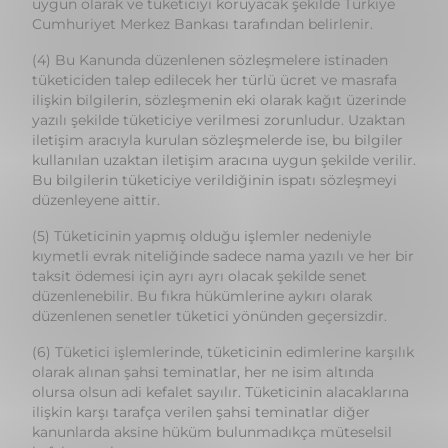
ilişkin bilgilerin, sözleşmenin eki olarak kağıt üzerinde
yazılı şekilde tüketiciye verilmesi zorunludur. Uzaktan
iletişim aracıyla kurulan sözleşmelerde ise, bu bilgiler
kullanılan uzaktan iletişim aracına uygun şekilde verilir.
Bu bilgilerin tüketiciye verildiğinin ispatı sözleşmeyi
düzenleyene aittir.
(5) Tüketicinin yapmış olduğu işlemler nedeniyle
kıymetli evrak niteliğinde sadece nama yazılı ve her bir
taksit ödemesi için ayrı ayrı olacak şekilde senet
düzenlenebilir. Bu fıkra hükümlerine aykırı olarak
düzenlenen senetler tüketici yönünden geçersizdir.
(6) Tüketici işlemlerinde, tüketicinin edimlerine karşılık
olarak alınan şahsi teminatlar, her ne isim altında
olursa olsun adi kefalet sayılır. Tüketicinin alacaklarına
ilişkin karşı tarafça verilen şahsi teminatlar diğer
kanunlarda aksine hüküm bulunmadıkça müteselsil
kefalet sayılır.
(7) Temerrüt hali de dahil olmak üzere, tüketici
işlemlerinde bileşik faiz uygulanmaz.