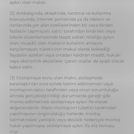
fazlasını taşımayan; satıcı tarafından bildirilen veya
teknik düzenlemesinde tespit edilen niteliğe aykırı
olan; muadili olan malların kullanım amacını
karşılamayan, tüketicinin makul olarak beklediği
faydaları azaltan veya ortadan kaldıran maddi, hukuki
veya ekonomik eksiklikler içeren mallar da ayıplı olarak
kabul edilir.
(3) Sözleşmeye konu olan malın, sözleşmede
kararlaştırılan süre içinde teslim edilmemesi veya
montajının satıcı tarafından veya onun sorumluluğu
altında gerçekleştirildiği durumlarda gereği gibi
monte edilmemesi sözleşmeye aykırı ifa olarak
değerlendirilir. Malın montajının tüketici tarafından
yapılmasının öngörüldüğü hallerde, montaj
talimatındaki yanlışlık veya eksiklik nedeniyle montaj
hatalı yapılmışsa, sözleşmeye aykırı ifa söz konusu
olur.
Ayıplı maldan sorumluluk
Madde 9 - (1) Satıcı, malı satış sözleşmesine uygun
olarak tüketiciye teslim etmekle yükümlüdür.