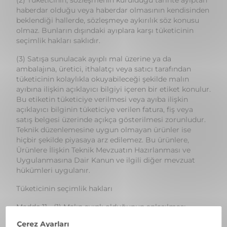
(3) Satışa sunulacak ayıplı mal üzerine ya da
ambalajına, üretici, ithalatçı veya satıcı tarafından
tüketicinin kolaylıkla okuyabileceği şekilde malın
ayıbına ilişkin açıklayıcı bilgiyi içeren bir etiket konulur.
Bu etiketin tüketiciye verilmesi veya ayıba ilişkin
açıklayıcı bilginin tüketiciye verilen fatura, fiş veya
satış belgesi üzerinde açıkça gösterilmesi zorunludur.
Teknik düzenlemesine uygun olmayan ürünler ise
hiçbir şekilde piyasaya arz edilemez. Bu ürünlere,
Ürünlere İlişkin Teknik Mevzuatın Hazırlanması ve
Uygulanmasına Dair Kanun ve ilgili diğer mevzuat
hükümleri uygulanır.
Tüketicinin seçimlik hakları
Madde 11 - (1) Malın ayıplı olduğunun anlaşılması
durumunda tüketici;
a) Satılanı geri vermeye hazır olduğunu bildirerek
sözleşmeden dönme,
b) Satılanı alıkoyup ayıp oranında satış bedelinden