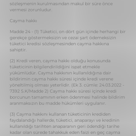
Madde 24 - (1) Tüketici, on dört gün içinde herhangi bir
gerekçe göstermeksizin ve cezai şart ödemeksizin
tüketici kredisi sözleşmesinden cayma hakkına
sahiptir.
(2) Kredi veren, cayma hakkı olduğu konusunda
tüketicinin bilgilendirildiğini ispat etmekle
yükümlüdür. Cayma hakkının kullanıldığına dair
bildirimin cayma hakkı süresi içinde kredi verene
yöneltilmiş olması yeterlidir. (Ek 3. cümle: 24.03.2022 -
7392 S.K/Madde 2) Cayma hakkı süresi içinde kredi
borcunun tamamının erken ödenmesi halinde bildirim
aranmaksızın bu madde hükümleri uygulanır.
(3) Cayma hakkını kullanan tüketicinin krediden
faydalandığı hallerde, tüketici, anaparayı ve kredinin
kullanıldığı tarihten anaparanın geri ödendiği tarihe
kadar olan sürede tahakkuk eden faizi en geç cayma
bildirimini kredi verene göndermesinden sonra otuz
gün içinde geri öder. Bu süre içinde ödeme
yapılmaması halinde tüketici kredisinden cayılmamış
sayılır. Faiz, akdi faiz oranına göre hesaplanır.