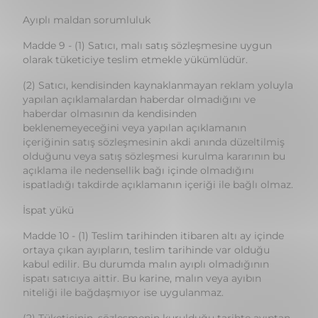
(2) Satıcı, kendisinden kaynaklanmayan reklam yoluyla
yapılan açıklamalardan haberdar olmadığını ve
haberdar olmasının da kendisinden
beklenemeyeceğini veya yapılan açıklamanın
içeriğinin satış sözleşmesinin akdi anında düzeltilmiş
olduğunu veya satış sözleşmesi kurulma kararının bu
açıklama ile nedensellik bağı içinde olmadığını
ispatladığı takdirde açıklamanın içeriği ile bağlı olmaz.
İspat yükü
Madde 10 - (1) Teslim tarihinden itibaren altı ay içinde
ortaya çıkan ayıpların, teslim tarihinde var olduğu
kabul edilir. Bu durumda malın ayıplı olmadığının
ispatı satıcıya aittir. Bu karine, malın veya ayıbın
niteliği ile bağdaşmıyor ise uygulanmaz.
(2) Tüketicinin, sözleşmenin kurulduğu tarihte ayıptan
haberdar olduğu veya haberdar olmasının kendisinden
beklendiği hallerde, sözleşmeye aykırılık söz konusu
olmaz. Bunların dışındaki ayıplara karşı tüketicinin
seçimlik hakları saklıdır.