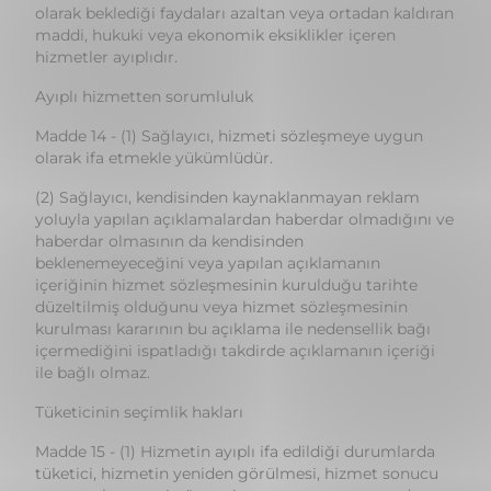
Ayıplı hizmetten sorumluluk
Madde 14 - (1) Sağlayıcı, hizmeti sözleşmeye uygun
olarak ifa etmekle yükümlüdür.
(2) Sağlayıcı, kendisinden kaynaklanmayan reklam
yoluyla yapılan açıklamalardan haberdar olmadığını ve
haberdar olmasının da kendisinden
beklenemeyeceğini veya yapılan açıklamanın
içeriğinin hizmet sözleşmesinin kurulduğu tarihte
düzeltilmiş olduğunu veya hizmet sözleşmesinin
kurulması kararının bu açıklama ile nedensellik bağı
içermediğini ispatladığı takdirde açıklamanın içeriği
ile bağlı olmaz.
Tüketicinin seçimlik hakları
Madde 15 - (1) Hizmetin ayıplı ifa edildiği durumlarda
tüketici, hizmetin yeniden görülmesi, hizmet sonucu
ortaya çıkan eserin ücretsiz onarımı, ayıp oranında
bedelden indirim veya sözleşmeden dönme
haklarından birini sağlayıcıya karşı kullanmakta
serbesttir. Sağlayıcı, tüketicinin tercih ettiği bu talebi
yerine getirmekle yükümlüdür. Seçimlik hakların