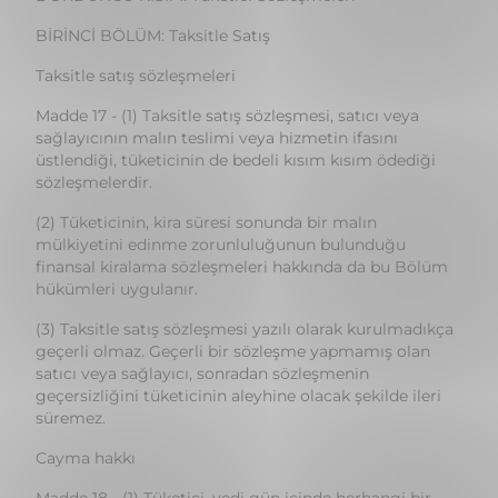
Madde 17 - (1) Taksitle satış sözleşmesi, satıcı veya
sağlayıcının malın teslimi veya hizmetin ifasını
üstlendiği, tüketicinin de bedeli kısım kısım ödediği
sözleşmelerdir.
(2) Tüketicinin, kira süresi sonunda bir malın
mülkiyetini edinme zorunluluğunun bulunduğu
finansal kiralama sözleşmeleri hakkında da bu Bölüm
hükümleri uygulanır.
(3) Taksitle satış sözleşmesi yazılı olarak kurulmadıkça
geçerli olmaz. Geçerli bir sözleşme yapmamış olan
satıcı veya sağlayıcı, sonradan sözleşmenin
geçersizliğini tüketicinin aleyhine olacak şekilde ileri
süremez.
Cayma hakkı
Madde 18 - (1) Tüketici, yedi gün içinde herhangi bir
gerekçe göstermeksizin ve cezai şart ödemeksizin
taksitle satış sözleşmesinden cayma hakkına sahiptir.
(2) Cayma hakkının kullanıldığına dair bildirimin bu