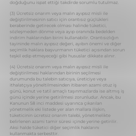
sözleşmeden dönme veya ayıp oranında bedelden
indirim haklarından birini kullanabilir. Orantısızlığın
tayininde malın ayıpsız değeri, ayıbın önemi ve diğer
seçimlik haklara başvurmanın tüketici açısından sorun
teşkil edip etmeyeceği gibi hususlar dikkate alınır.
(4) Ücretsiz onarım veya malın ayıpsız misli ile
değiştirilmesi haklarından birinin seçilmesi
durumunda bu talebin satıcıya, üreticiye veya
ithalatçıya yöneltilmesinden itibaren azami otuz iş
günü, konut ve tatil amaçlı taşınmazlarda ise altmış iş
günü içinde yerine getirilmesi zorunludur. Ancak, bu
Kanunun 58 inci maddesi uyarınca çıkarılan
yönetmelik eki listede yer alan mallara ilişkin,
tüketicinin ücretsiz onarım talebi, yönetmelikte
belirlenen azami tamir süresi içinde yerine getirilir.
Aksi halde tüketici diğer seçimlik haklarını
kullanmakta serbesttir.
(5) Tüketicinin sözleşmeden dönme veya ayıp oranında
bedelden indirim hakkını seçtiği durumlarda, ödemiş
olduğu bedelin tümü veya bedelden yapılan indirim