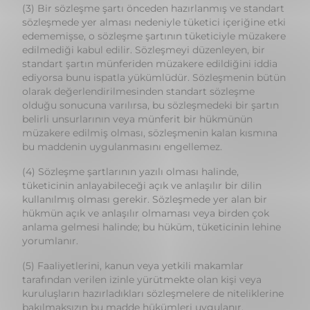
standart şartın münferiden müzakere edildiğini iddia
ediyorsa bunu ispatla yükümlüdür. Sözleşmenin bütün
olarak değerlendirilmesinden standart sözleşme
olduğu sonucuna varılırsa, bu sözleşmedeki bir şartın
belirli unsurlarının veya münferit bir hükmünün
müzakere edilmiş olması, sözleşmenin kalan kısmına
bu maddenin uygulanmasını engellemez.
(4) Sözleşme şartlarının yazılı olması halinde,
tüketicinin anlayabileceği açık ve anlaşılır bir dilin
kullanılmış olması gerekir. Sözleşmede yer alan bir
hükmün açık ve anlaşılır olmaması veya birden çok
anlama gelmesi halinde; bu hüküm, tüketicinin lehine
yorumlanır.
(5) Faaliyetlerini, kanun veya yetkili makamlar
tarafından verilen izinle yürütmekte olan kişi veya
kuruluşların hazırladıkları sözleşmelere de niteliklerine
bakılmaksızın bu madde hükümleri uygulanır.
(6) Bir sözleşme şartının haksızlığı; sözleşme konusu
olan mal veya hizmetin niteliği, sözleşmenin
kuruluşunda var olan şartlar ve sözleşmenin diğer