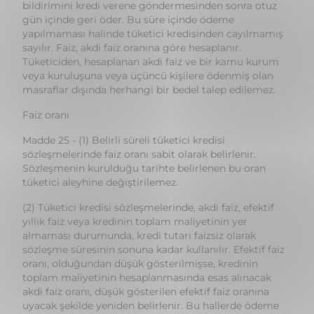
Tüketiciden, hesaplanan akdi faiz ve bir kamu kurum
veya kuruluşuna veya üçüncü kişilere ödenmiş olan
masraflar dışında herhangi bir bedel talep edilemez.
Faiz oranı
Madde 25 - (1) Belirli süreli tüketici kredisi
sözleşmelerinde faiz oranı sabit olarak belirlenir.
Sözleşmenin kurulduğu tarihte belirlenen bu oran
tüketici aleyhine değiştirilemez.
(2) Tüketici kredisi sözleşmelerinde, akdi faiz, efektif
yıllık faiz veya kredinin toplam maliyetinin yer
almaması durumunda, kredi tutarı faizsiz olarak
sözleşme süresinin sonuna kadar kullanılır. Efektif faiz
oranı, olduğundan düşük gösterilmişse, kredinin
toplam maliyetinin hesaplanmasında esas alınacak
akdi faiz oranı, düşük gösterilen efektif faiz oranına
uyacak şekilde yeniden belirlenir. Bu hallerde ödeme
planı, yapılan değişikliklere göre yeniden düzenlenir.
Sözleşmede değişiklik yapılması
Madde 26 - (1) Belirli süreli kredi sözleşmesinin şartları,