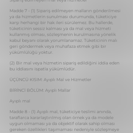
tüketicinin sessiz kalması ya da mal veya hizmeti
kullanmış olması, sözleşmenin kurulmasına yönelik
kabul beyanı olarak yorumlanamaz. Tüketicinin malı
geri göndermek veya muhafaza etmek gibi bir
yükümlülüğü yoktur.
(2) Bir mal veya hizmetin sipariş edildiğini iddia eden
bu iddiasını ispatla yükümlüdür.
ÜÇÜNCÜ KISIM: Ayıplı Mal ve Hizmetler
BİRİNCİ BÖLÜM: Ayıplı Mallar
Ayıplı mal
Madde 8 - (1) Ayıplı mal, tüketiciye teslimi anında,
taraflarca kararlaştırılmış olan örnek ya da modele
uygun olmaması ya da objektif olarak sahip olması
gereken özellikleri taşımaması nedeniyle sözleşmeye
aykırı olan maldır.
(2) Ambalajında, etiketinde, tanıtma ve kullanma
kılavuzunda, internet portalında ya da reklam ve
ilanlarında yer alan özelliklerinden bir veya birden