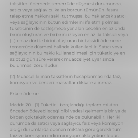
tüketicinin de sözleşmede yer alan bedelin en az onda
birini oluşturan ve birbirini izleyen en az iki taksidi veya
(...) en az dörtte birini oluşturan bir taksidi ödemede
temerrüde düşmesi halinde kullanılabilir. Satıcı veya
sağlayıcının bu hakkı kullanabilmesi için tüketiciye en
az otuz gün süre vererek muacceliyet uyarısında
bulunması zorunludur.
(2) Muaccel kılınan taksitlerin hesaplanmasında faiz,
komisyon ve benzeri masraflar dikkate alınmaz.
Erken ödeme
Madde 20 - (1) Tüketici, borçlandığı toplam miktarı
önceden ödeyebileceği gibi vadesi gelmemiş bir ya da
birden çok taksit ödemesinde de bulunabilir. Her iki
durumda da satıcı veya sağlayıcı, faiz veya komisyon
aldığı durumlarda ödenen miktara göre gerekli tüm
faiz ve komisyon indirimini yapmakla yükümlüdür.
Diğer hususlar
Madde 21 - (1) Tüketicinin taşınır bir malın satış bedelini
önceden kısım kısım ödemeyi, satıcının da bedelin