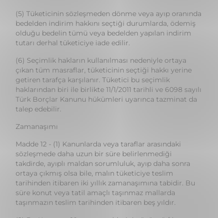
tutarı derhal tüketiciye iade edilir.
(6) Seçimlik hakların kullanılması nedeniyle ortaya
çıkan tüm masraflar, tüketicinin seçtiği hakkı yerine
getiren tarafça karşılanır. Tüketici bu seçimlik
haklarından biri ile birlikte 11/1/2011 tarihli ve 6098 sayılı
Türk Borçlar Kanunu hükümleri uyarınca tazminat da
talep edebilir.
Zamanaşımı
Madde 12 - (1) Kanunlarda veya taraflar arasındaki
sözleşmede daha uzun bir süre belirlenmediği
takdirde, ayıplı maldan sorumluluk, ayıp daha sonra
ortaya çıkmış olsa bile, malın tüketiciye teslim
tarihinden itibaren iki yıllık zamanaşımına tabidir. Bu
süre konut veya tatil amaçlı taşınmaz mallarda
taşınmazın teslim tarihinden itibaren beş yıldır.
(2) Bu Kanunun 10 uncu maddesinin üçüncü fıkrası
saklı olmak üzere ikinci el satışlarda satıcının ayıplı
maldan sorumluluğu bir yıldan, konut veya tatil amaçlı
taşınmaz mallarda ise üç yıldan az olamaz.