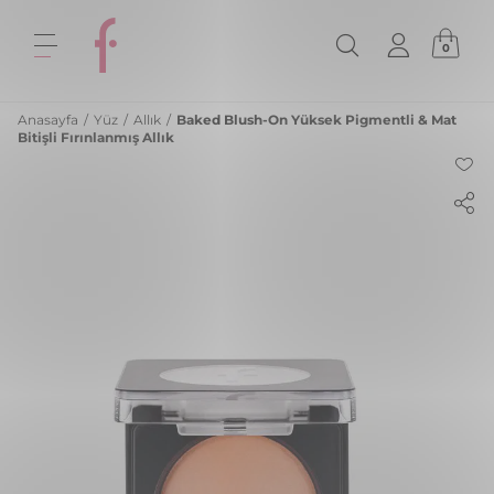
0
Anasayfa
/
Yüz
/
Allık
/
Baked Blush-On Yüksek Pigmentli & Mat
Bitişli Fırınlanmış Allık