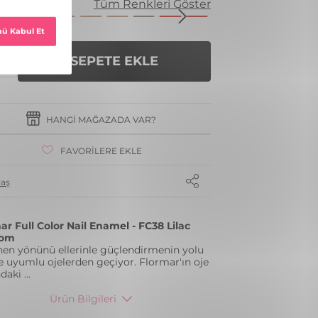
enk
Tüm Renkleri Göster
SEPETE EKLE
HANGI MAĞAZADA VAR?
FAVORILERE EKLE
laş
ar Full Color Nail Enamel - FC38 Lilac
som
en yönünü ellerinle güçlendirmenin yolu
nle uyumlu ojelerden geçiyor. Flormar'ın oje
ndaki
...
Ürün Bilgileri