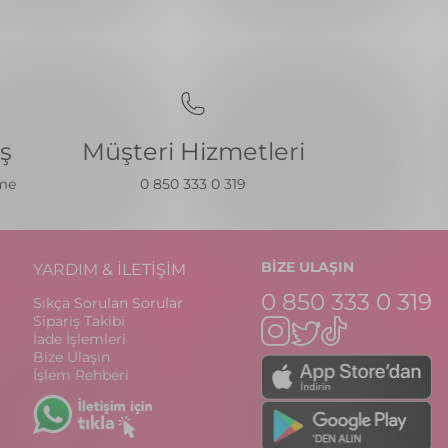
iş
Müşteri Hizmetleri
eme
0 850 333 0 319
BİZE ULAŞIN
YARDIM & İLETİŞİM
0 850 333 0 319
Sıkça Sorulan Sorular
Sipariş Takibi
İade İşlemleri
Bize Ulaşın
İşlem Rehberi