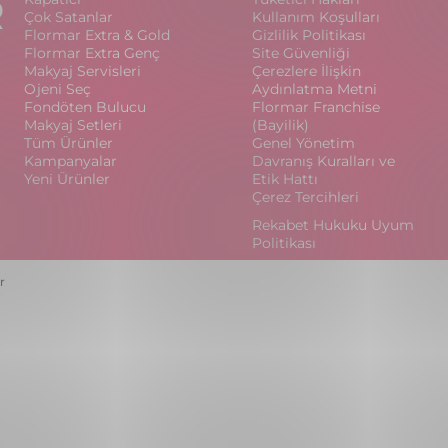
R
Çok Satanlar
Kullanım Koşulları
Flormar Extra & Gold
Gizlilik Politikası
Flormar Extra Genç
Site Güvenliği
Makyaj Servisleri
Çerezlere İlişkin
Ojeni Seç
Aydınlatma Metni
Fondöten Bulucu
Flormar Franchise
Makyaj Setleri
(Bayilik)
Tüm Ürünler
Genel Yönetim
Kampanyalar
Davranış Kuralları ve
Yeni Ürünler
Etik Hattı
Çerez Tercihleri
Rekabet Hukuku Uyum
Politikası
r