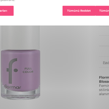
54 R
1
Pay
Florm
Blos
Femin
stili
alanı