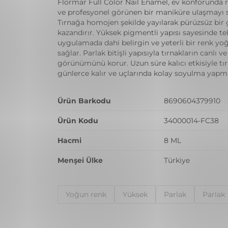
Flormar Full Color Nail Enamel, ev konforunda 
ve profesyonel görünen bir maniküre ulaşmayı s
Tırnağa homojen şekilde yayılarak pürüzsüz bi
kazandırır. Yüksek pigmentli yapısı sayesinde te
uygulamada dahi belirgin ve yeterli bir renk y
sağlar. Parlak bitişli yapısıyla tırnakların canlı ve
görünümünü korur. Uzun süre kalıcı etkisiyle tı
günlerce kalır ve uçlarında kolay soyulma yapm
Ürün Barkodu
8690604379910
Ürün Kodu
34000014-FC38
Hacmi
8 ML
Menşei Ülke
Türkiye
Yoğun renk
Yüksek
Parlak
Parlak