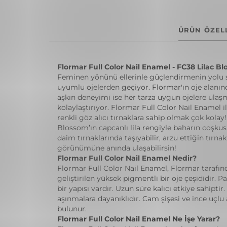
ÜRÜN ÖZELL
Flormar Full Color Nail Enamel - FC38 Lilac B
Feminen yönünü ellerinle güçlendirmenin yolu st
uyumlu ojelerden geçiyor. Flormar'ın oje alanında
aşkın deneyimi ise her tarza uygun ojelere ulaş
kolaylaştırıyor. Flormar Full Color Nail Enamel 
renkli göz alıcı tırnaklara sahip olmak çok kolay
Blossom’ın capcanlı lila rengiyle baharın coşku
daim tırnaklarında taşıyabilir, arzu ettiğin tırnak
görünümüne anında ulaşabilirsin!
Flormar Full Color Nail Enamel Nedir?
Flormar Full Color Nail Enamel, Flormar tarafın
geliştirilen yüksek pigmentli bir oje çeşididir. Par
bir yapısı vardır. Uzun süre kalıcı etkiye sahipti
aşınmalara dayanıklıdır. Cam şişesi ve ince uçlu
bulunur.
Flormar Full Color Nail Enamel Ne İşe Yarar?