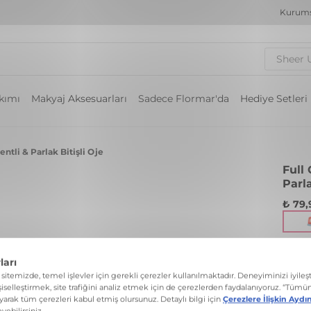
Kurums
Sheer 
akımı
Makyaj Aksesuarları
Sadece Flormar'da
Hediye Setleri
ntli & Parlak Bitişli Oje
Full
Parla
₺ 79,
Tek k
Renk