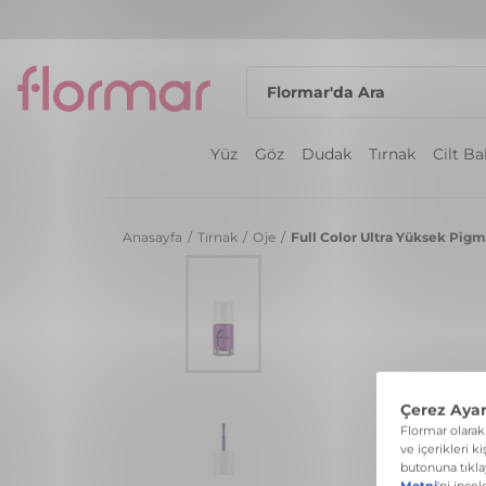
Yüz
Göz
Dudak
Tırnak
Cilt B
Anasayfa
/
Tırnak
/
Oje
/
Full Color Ultra Yüksek Pigme