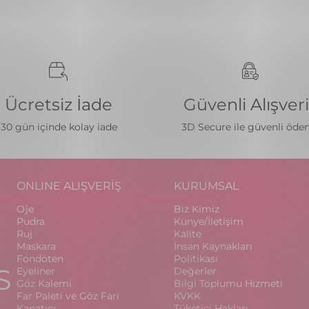
Ücretsiz İade
Güvenli Alışver
30 gün içinde kolay iade
3D Secure ile güvenli öd
ONLINE ALIŞVERİŞ
KURUMSAL
Oje
Biz Kimiz
Pudra
Künye/İletişim
Ruj
Kalite
Maskara
İnsan Kaynakları
Fondöten
Politikası
S
Eyeliner
Değerler
Göz Kalemi
Bilgi Toplumu Hizmeti
Far Paleti ve Göz Farı
KVKK
Kapatıcı
Tüketici Hakları