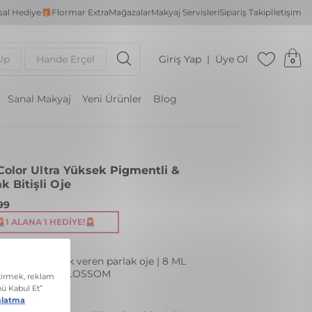
al Hediye🎁
Flormar Extra
Mağazalar
Makyaj Servisleri
Sipariş Takip
İletişim
Up
Hande Erçel
Giriş Yap
Üye Ol
0
Sanal Makyaj
Yeni Ürünler
Blog
 Color Ultra Yüksek Pigmentli &
k Bitişli Oje
99
🚨1 ALANA 1 HEDIYE!🚨
atta yoğun renk veren parlak oje | 8 ML
: FC38 LILAC BLOSSOM