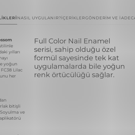
İKLERİ
NASIL UYGULANIR?
İÇERİKLER
GÖNDERİM VE İADE
C
Full Color Nail Enamel
lossom
ilinle
serisi, sahip olduğu özel
ki yılları
formül sayesinde tek kat
mayı
ile yoğun
uygulamalarda bile yoğun
! FC38 Lilac
renk örtücülüğü sağlar.
sunu her
dan
lak bitişli
r. Soyulma ve
 aplikatörü