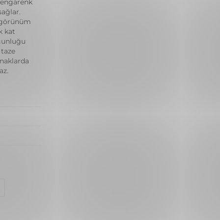
rengarenk
ağlar.
r görünüm
k kat
oğunluğu
 taze
rnaklarda
az.