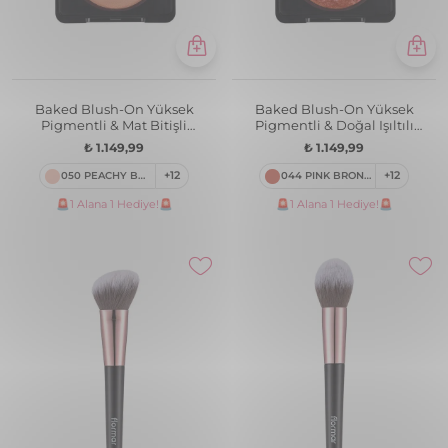
Baked Blush-On Yüksek
Baked Blush-On Yüksek
Pigmentli & Mat Bitişli
Pigmentli & Doğal Işıltılı
Fırınlanmış Allık
Fırınlanmış Allık
₺ 1.149,99
₺ 1.149,99
050 PEACHY BRONZE
+12
044 PINK BRONZE
+12
🚨1 Alana 1 Hediye!🚨
🚨1 Alana 1 Hediye!🚨