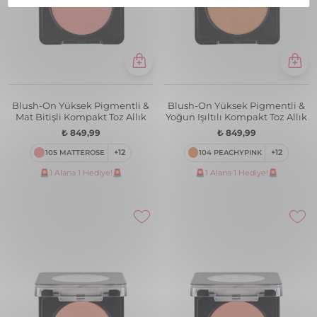
Blush-On Yüksek Pigmentli &
Blush-On Yüksek Pigmentli &
Mat Bitişli Kompakt Toz Allık
Yoğun Işıltılı Kompakt Toz Allık
₺ 849,99
₺ 849,99
105 MATTEROSE
+12
104 PEACHYPINK
+12
🚨1 Alana 1 Hediye!🚨
🚨1 Alana 1 Hediye!🚨