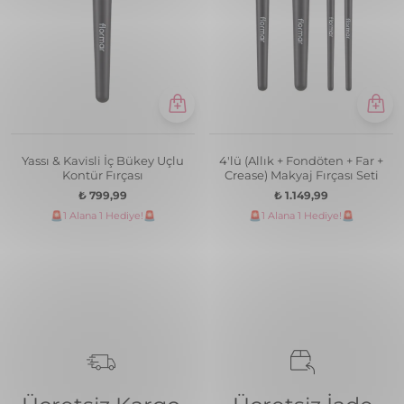
Yassı & Kavisli İç Bükey Uçlu
4'lü (Allık + Fondöten + Far +
Kontür Fırçası
Crease) Makyaj Fırçası Seti
₺ 799,99
₺ 1.149,99
🚨1 Alana 1 Hediye!🚨
🚨1 Alana 1 Hediye!🚨