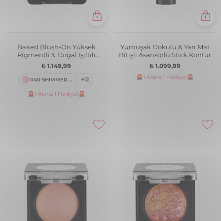
Baked Blush-On Yüksek
Yumuşak Dokulu & Yarı Mat
Pigmentli & Doğal Işıltılı
Bitişli Asansörlü Stick Kontür
Fırınlanmış Allık
₺ 1.149,99
₺ 1.099,99
🚨1 Alana 1 Hediye!🚨
040 SHIMMER PINK
+12
🚨1 Alana 1 Hediye!🚨