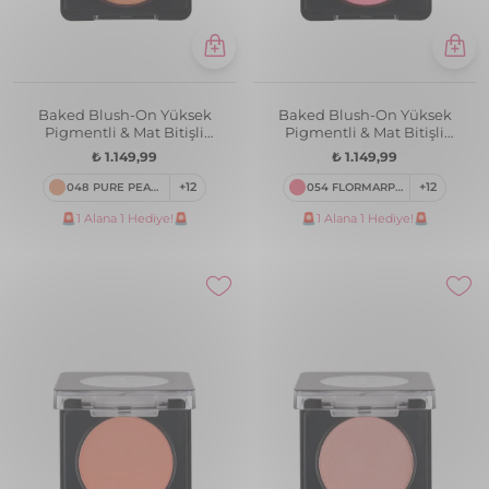
Baked Blush-On Yüksek
Baked Blush-On Yüksek
Pigmentli & Mat Bitişli
Pigmentli & Mat Bitişli
Fırınlanmış Allık
Fırınlanmış Allık
₺ 1.149,99
₺ 1.149,99
048 PURE PEACH
+12
054 FLORMARPINK
+12
🚨1 Alana 1 Hediye!🚨
🚨1 Alana 1 Hediye!🚨