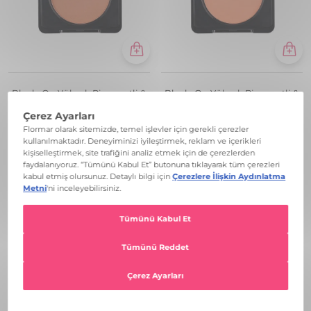
Blush-On Yüksek Pigmentli &
Blush-On Yüksek Pigmentli &
Mat Bitişli Kompakt Toz Allık
Mat Bitişli Kompakt Toz Allık
₺ 849,99
₺ 849,99
107 PEACHYBROWN
+12
100 MATTEPEACH
+12
🚨1 Alana 1 Hediye!🚨
🚨1 Alana 1 Hediye!🚨