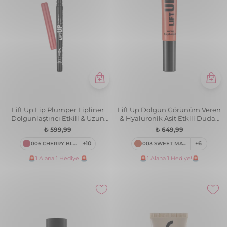
Lift Up Lip Plumper Lipliner
Lift Up Dolgun Görünüm Veren
Dolgunlaştırıcı Etkili & Uzun
& Hyaluronik Asit Etkili Dudak
Süre Kalıcı Dudak Kalemi
Parlatıcısı
₺ 599,99
₺ 649,99
006 CHERRY BLOSSOM
+10
003 SWEET MARMALADE
+6
🚨1 Alana 1 Hediye!🚨
🚨1 Alana 1 Hediye!🚨