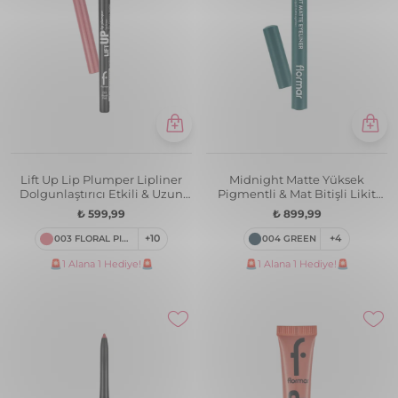
Lift Up Lip Plumper Lipliner
Midnight Matte Yüksek
Dolgunlaştırıcı Etkili & Uzun
Pigmentli & Mat Bitişli Likit
Süre Kalıcı Dudak Kalemi
Göz Kalemi
₺ 599,99
₺ 899,99
003 FLORAL PINK
+10
004 GREEN
+4
🚨1 Alana 1 Hediye!🚨
🚨1 Alana 1 Hediye!🚨