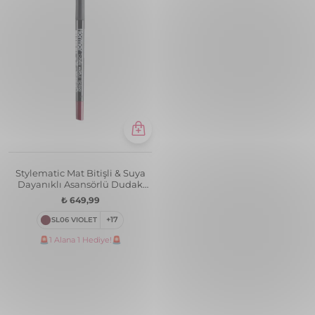
Stylematic Mat Bitişli & Suya
Dayanıklı Asansörlü Dudak
Kalemi
₺ 649,99
SL06 VIOLET
+17
🚨1 Alana 1 Hediye!🚨