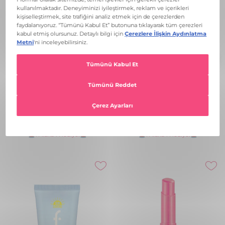
Pearly Yarı Transparan & Parlak
Sheer Up Yarı Transparan &
Bitişli Sedefli Oje
Parlak Bitişli Nemlendirici Ruj
₺ 169,99
₺ 899,99
PL360 FUCHSIA FLOWER
+33
005 PRETTY PEACH
+20
🚨1 Alana 1 Hediye!🚨
🚨1 Alana 1 Hediye!🚨