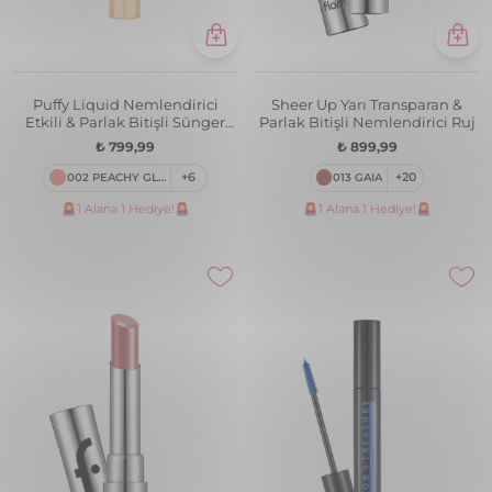
Puffy Liquid Nemlendirici
Sheer Up Yarı Transparan &
Etkili & Parlak Bitişli Sünger
Parlak Bitişli Nemlendirici Ruj
Aplikatörlü Likit Allık
₺ 799,99
₺ 899,99
002 PEACHY GLOW
+6
013 GAIA
+20
🚨1 Alana 1 Hediye!🚨
🚨1 Alana 1 Hediye!🚨