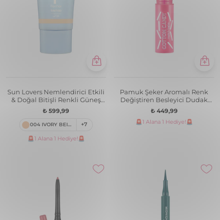
Sun Lovers Nemlendirici Etkili
Pamuk Şeker Aromalı Renk
& Doğal Bitişli Renkli Güneş
Değiştiren Besleyici Dudak
Koruyucu SPF50
Balmı
₺ 599,99
₺ 449,99
🚨1 Alana 1 Hediye!🚨
004 IVORY BEIGE
+7
🚨1 Alana 1 Hediye!🚨