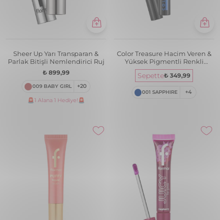
Sheer Up Yarı Transparan &
Color Treasure Hacim Veren &
Parlak Bitişli Nemlendirici Ruj
Yüksek Pigmentli Renkli
Maskara
₺ 899,99
Sepette
₺ 349,99
009 BABY GIRL
+20
001 SAPPHIRE
+4
🚨1 Alana 1 Hediye!🚨