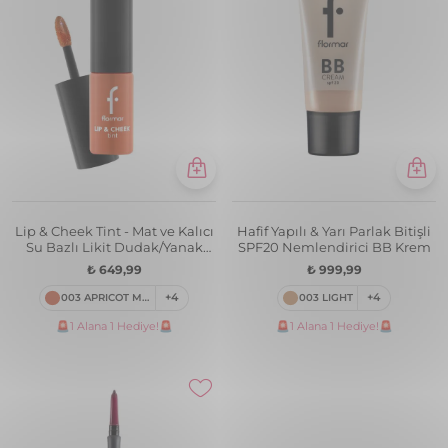
Lip & Cheek Tint - Mat ve Kalıcı
Hafif Yapılı & Yarı Parlak Bitişli
Su Bazlı Likit Dudak/Yanak
SPF20 Nemlendirici BB Krem
Renklendiricisi
₺ 649,99
₺ 999,99
003 APRICOT MARMALADE
+4
003 LIGHT
+4
🚨1 Alana 1 Hediye!🚨
🚨1 Alana 1 Hediye!🚨