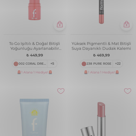
To Go Işıltılı & Doğal Bitişli
Yüksek Pigmentli & Mat Bitişli
Yoğunluğu Ayarlanabilir
Suya Dayanıklı Dudak Kalemi
Kremsi Stick Allık
₺ 449,99
₺ 469,99
002 CORAL DREAM
+5
238 PURE ROSE
+22
🚨1 Alana 1 Hediye!🚨
🚨1 Alana 1 Hediye!🚨