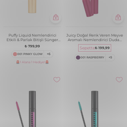
Puffy Liquid Nemlendirici
Juicy Doğal Renk Veren Meyve
Etkili & Parlak Bitişli Sünger
Aromalı Nemlendirici Dudak
Aplikatörlü Likit Allık
Parlatıcısı
₺ 799,99
Sepette
₺ 199,99
001 PINKY GLOW
+6
001 RASPBERRY
+5
🚨1 Alana 1 Hediye!🚨