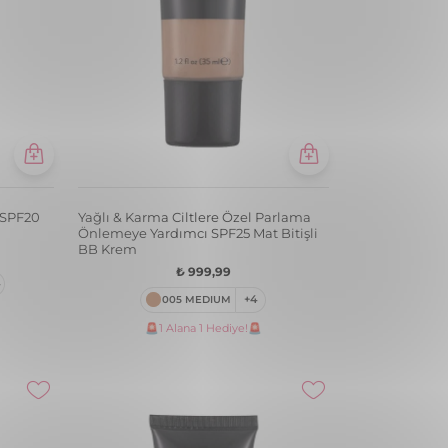
i SPF20
Yağlı & Karma Ciltlere Özel Parlama
Önlemeye Yardımcı SPF25 Mat Bitişli
BB Krem
₺ 999,99
005 MEDIUM
+4
🚨1 Alana 1 Hediye!🚨