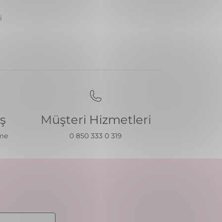
i
iş
Müşteri Hizmetleri
eme
0 850 333 0 319