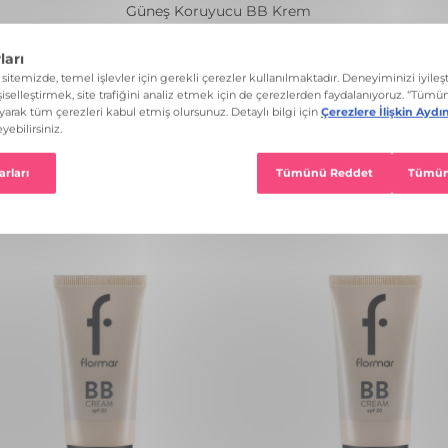
Güneş Koruyucu BB Krem
Tükenenleri Gizle
9 ürün listeleniyor
Güneş Koruyucu BB Krem
Tüm Filtreleri Temizle