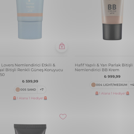
 Lovers Nemlendirici Etkili &
Hafif Yapılı & Yarı Parlak Bitişl
al Bitişli Renkli Güneş Koruyucu
Nemlendirici BB Krem
50
₺ 999,99
₺ 599,99
004 LIGHT/MEDIUM
+4
005 SAND
+7
🚨1 Alana 1 Hediye!🚨
🚨1 Alana 1 Hediye!🚨