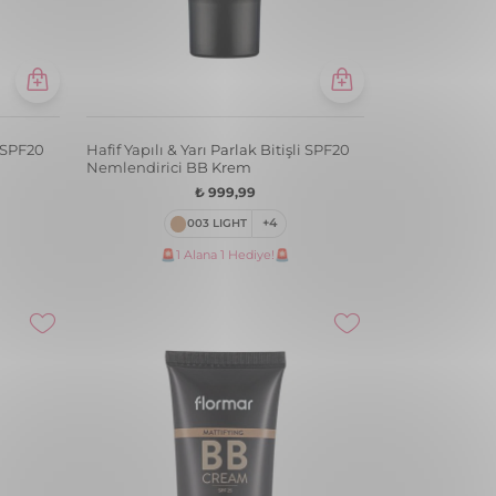
i SPF20
Hafif Yapılı & Yarı Parlak Bitişli SPF20
Nemlendirici BB Krem
₺ 999,99
003 LIGHT
+4
🚨1 Alana 1 Hediye!🚨