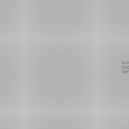
Sun
Doğ
SPF