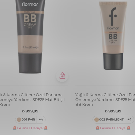
lı & Karma Ciltlere Özel Parlama
Yağlı & Karma Ciltlere Özel P
emeye Yardımcı SPF25 Mat Bitişli
Önlemeye Yardımcı SPF25 Mat 
 Krem
BB Krem
₺ 999,99
₺ 999,99
001 FAIR
+4
002 FAIR/LIGHT
+4
🚨1 Alana 1 Hediye!🚨
🚨1 Alana 1 Hediye!🚨