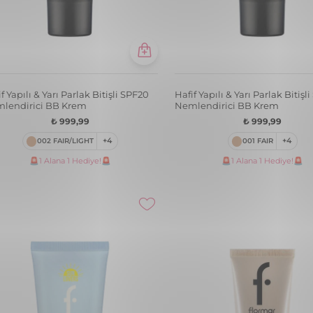
f Yapılı & Yarı Parlak Bitişli SPF20
Hafif Yapılı & Yarı Parlak Bitişl
lendirici BB Krem
Nemlendirici BB Krem
₺ 999,99
₺ 999,99
002 FAIR/LIGHT
+4
001 FAIR
+4
🚨1 Alana 1 Hediye!🚨
🚨1 Alana 1 Hediye!🚨