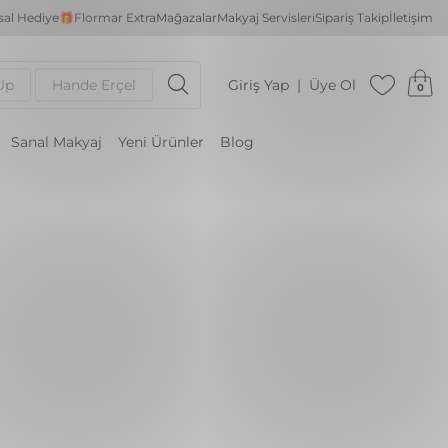
al Hediye🎁
Flormar Extra
Mağazalar
Makyaj Servisleri
Sipariş Takip
İletişim
Up
Hande Erçel
Giriş Yap
Üye Ol
0
Sanal Makyaj
Yeni Ürünler
Blog