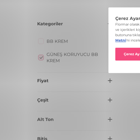
Kategoriler
BB KREM
21
GÜNEŞ KORUYUCU BB
9
KREM
Fiyat
400 TL VE ÜZERI
9
Çeşit
BB KREM
8
Alt Ton
FONDÖTEN
1
NÖTR
4
Bitiş