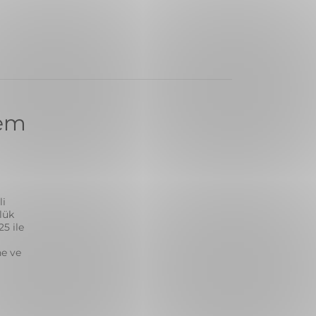
rem
li
lük
5 ile
ne ve