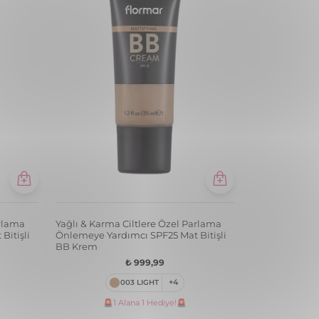
arlama
Yağlı & Karma Ciltlere Özel Parlama
Bitişli
Önlemeye Yardımcı SPF25 Mat Bitişli
BB Krem
₺ 999,99
003 LIGHT
+4
🚨1 Alana 1 Hediye!🚨