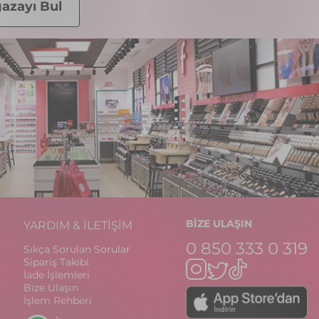
azayı Bul
BİZE ULAŞIN
YARDIM & İLETİŞİM
0 850 333 0 319
Sıkça Sorulan Sorular
Sipariş Takibi
İade İşlemleri
Bize Ulaşın
İşlem Rehberi