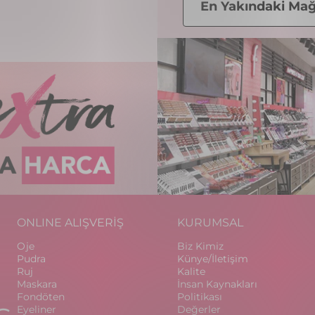
En Yakındaki Mağ
ONLINE ALIŞVERİŞ
KURUMSAL
Oje
Biz Kimiz
Pudra
Künye/İletişim
Ruj
Kalite
Maskara
İnsan Kaynakları
Fondöten
Politikası
Eyeliner
Değerler