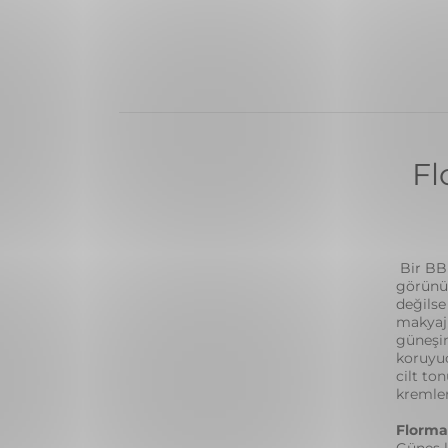
Fl
Bir BB 
görünüm
değils
makyaj 
güneşin
koruyuc
cilt to
kremler
Florma
Güneş k