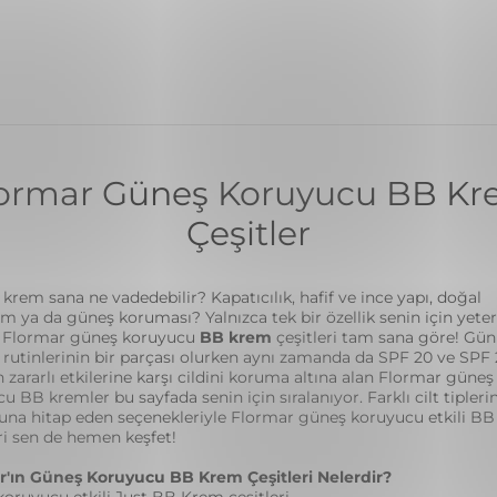
ormar Güneş Koruyucu BB K
Çeşitler
krem sana ne vadedebilir? Kapatıcılık, hafif ve ince yapı, doğal
 ya da güneş koruması? Yalnızca tek bir özellik senin için yeter
e Flormar güneş koruyucu
BB krem
çeşitleri tam sana göre! Gün
rutinlerinin bir parçası olurken aynı zamanda da SPF 20 ve SPF 2
 zararlı etkilerine karşı cildini koruma altına alan Flormar güneş
u BB kremler bu sayfada senin için sıralanıyor. Farklı cilt tipleri
nuna hitap eden seçenekleriyle Flormar güneş koruyucu etkili BB
i sen de hemen keşfet!
r'ın Güneş Koruyucu BB Krem Çeşitleri Nelerdir?
oruyucu etkili Just BB Krem çeşitleri