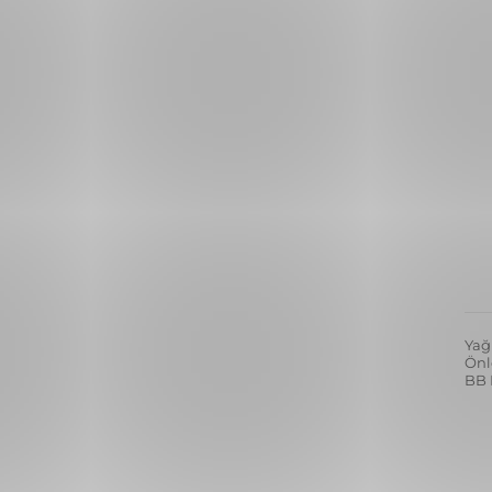
Yağ
Önl
BB