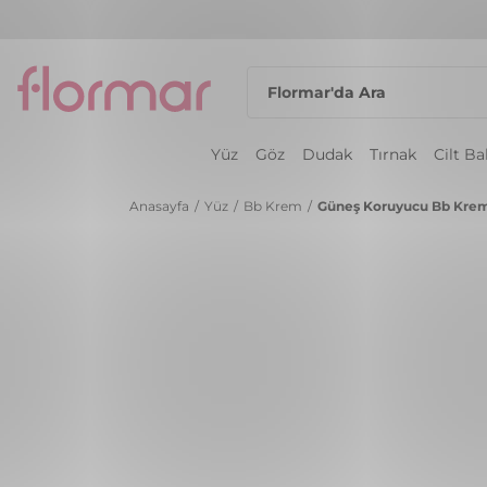
Yüz
Göz
Dudak
Tırnak
Cilt B
Anasayfa
/
Yüz
/
Bb Krem
/
Güneş Koruyucu Bb Kre