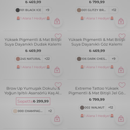
Göz Kalemi
₺ 469,99
₺ 799,99
101 BLACK ICE
+9
001 GLITZY BROWN
+12
🚨1 Alana 1 Hediye!🚨
🚨1 Alana 1 Hediye!🚨
Yüksek Pigmentli & Mat Bitişli
Yüksek Pigmentli & Mat Bitişli
Suya Dayanıklı Dudak Kalemi
Suya Dayanıklı Göz Kalemi
₺ 469,99
₺ 469,99
245 NATURAL
+22
106 DARK CHESTNUT
+9
🚨1 Alana 1 Hediye!🚨
🚨1 Alana 1 Hediye!🚨
Brow Up Yumuşak Dokulu &
Extreme Tattoo Yüksek
Yoğun Işıltılı Asansörlü Kaş Altı
Pigmentli & Mat Bitişli Jel Göz
Aydınlatma Kalemi
Kalemi
₺ 799,99
Sepette
₺ 299,99
002 WALNUT
+12
000 CHAMPAGNE
+2
🚨1 Alana 1 Hediye!🚨