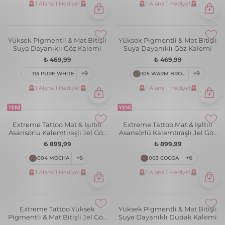
🚨1 Alana 1 Hediye!🚨
🚨1 Alana 1 Hediye!🚨
Yüksek Pigmentli & Mat Bitişli
Yüksek Pigmentli & Mat Bitişli
Suya Dayanıklı Göz Kalemi
Suya Dayanıklı Göz Kalemi
₺ 469,99
₺ 469,99
113 PURE WHITE
+9
105 WARM BROWN
+9
🚨1 Alana 1 Hediye!🚨
🚨1 Alana 1 Hediye!🚨
Extreme Tattoo Mat & Işıltılı
Extreme Tattoo Mat & Işıltılı
Asansörlü Kalemtıraşlı Jel Göz
Asansörlü Kalemtıraşlı Jel Göz
Kalemi & Far Stick
Kalemi & Far Stick
₺ 899,99
₺ 899,99
004 MOCHA
+6
003 COCOA
+6
🚨1 Alana 1 Hediye!🚨
🚨1 Alana 1 Hediye!🚨
Extreme Tattoo Yüksek
Yüksek Pigmentli & Mat Bitişli
Pigmentli & Mat Bitişli Jel Göz
Suya Dayanıklı Dudak Kalemi