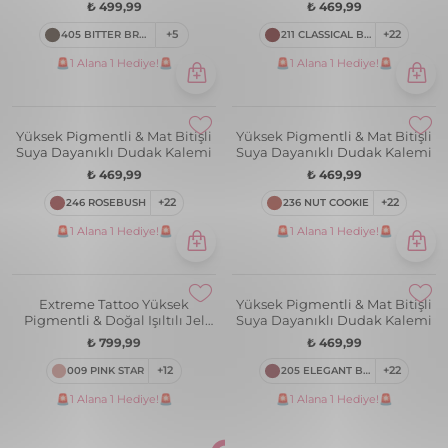
Kalemi
₺ 499,99
₺ 469,99
405 BITTER BROWN
+5
211 CLASSICAL BROWN
+22
🚨1 Alana 1 Hediye!🚨
🚨1 Alana 1 Hediye!🚨
Yüksek Pigmentli & Mat Bitişli
Yüksek Pigmentli & Mat Bitişli
Suya Dayanıklı Dudak Kalemi
Suya Dayanıklı Dudak Kalemi
₺ 469,99
₺ 469,99
246 ROSEBUSH
+22
236 NUT COOKIE
+22
🚨1 Alana 1 Hediye!🚨
🚨1 Alana 1 Hediye!🚨
Extreme Tattoo Yüksek
Yüksek Pigmentli & Mat Bitişli
Pigmentli & Doğal Işıltılı Jel
Suya Dayanıklı Dudak Kalemi
Göz Kalemi
₺ 799,99
₺ 469,99
009 PINK STAR
+12
205 ELEGANT BORDEAUX
+22
🚨1 Alana 1 Hediye!🚨
🚨1 Alana 1 Hediye!🚨