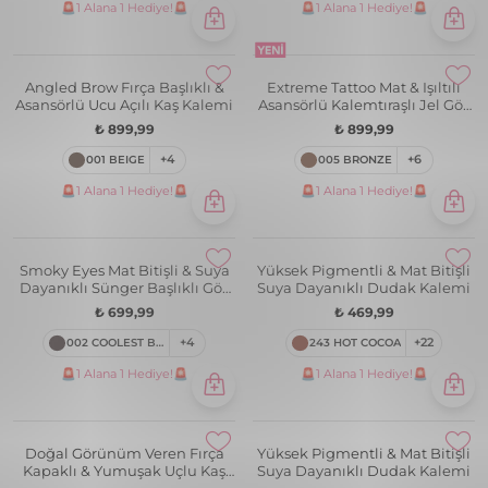
🚨1 Alana 1 Hediye!🚨
🚨1 Alana 1 Hediye!🚨
Angled Brow Fırça Başlıklı &
Extreme Tattoo Mat & Işıltılı
Asansörlü Ucu Açılı Kaş Kalemi
Asansörlü Kalemtıraşlı Jel Göz
Kalemi & Far Stick
₺ 899,99
₺ 899,99
001 BEIGE
+4
005 BRONZE
+6
🚨1 Alana 1 Hediye!🚨
🚨1 Alana 1 Hediye!🚨
Smoky Eyes Mat Bitişli & Suya
Yüksek Pigmentli & Mat Bitişli
Dayanıklı Sünger Başlıklı Göz
Suya Dayanıklı Dudak Kalemi
Kalemi
₺ 699,99
₺ 469,99
002 COOLEST BROWN
+4
243 HOT COCOA
+22
🚨1 Alana 1 Hediye!🚨
🚨1 Alana 1 Hediye!🚨
Doğal Görünüm Veren Fırça
Yüksek Pigmentli & Mat Bitişli
Kapaklı & Yumuşak Uçlu Kaş
Suya Dayanıklı Dudak Kalemi