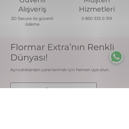
Alışveriş
Hizmetleri
3D Secure ile güvenli
0 850 333 0 319
ödeme
Flormar Extra’nın Renkli
Dünyası!
Ayrıcalıklardan yararlanmak için hemen üye olun.
Üye Ol