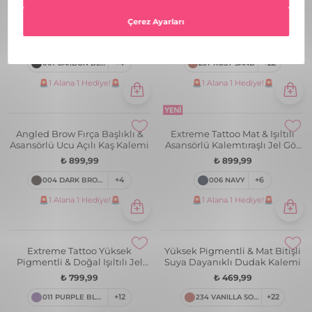
Smoky Eyes Mat Bitişli & Suya
Yüksek Pigmentli & Mat Bitişli
Dayanıklı Sünger Başlıklı Göz
Suya Dayanıklı Dudak Kalemi
Kalemi
₺ 699,99
₺ 469,99
001 CARBON BLACK
+4
237 ROSY SAND
+22
🚨1 Alana 1 Hediye!🚨
🚨1 Alana 1 Hediye!🚨
Angled Brow Fırça Başlıklı &
Extreme Tattoo Mat & Işıltılı
Asansörlü Ucu Açılı Kaş Kalemi
Asansörlü Kalemtıraşlı Jel Göz
Kalemi & Far Stick
₺ 899,99
₺ 899,99
004 DARK BROWN
+4
006 NAVY
+6
🚨1 Alana 1 Hediye!🚨
🚨1 Alana 1 Hediye!🚨
Extreme Tattoo Yüksek
Yüksek Pigmentli & Mat Bitişli
Pigmentli & Doğal Işıltılı Jel
Suya Dayanıklı Dudak Kalemi
Göz Kalemi
₺ 799,99
₺ 469,99
011 PURPLE BLAZE
+12
234 VANILLA SOUFLE
+22