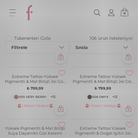
0
Tükenenleri Gizle
106 ürün listeleniyor
Filtrele
Sırala
Extreme Tattoo Yüksek
Extreme Tattoo Yüksek
Pigmentli & Mat Bitişli Jel Göz
Pigmentli & Mat Bitişli Jel Göz
Kalemi
Kalemi
₺ 799,99
₺ 799,99
005 VERY BERRY
+12
006 ONYX
+12
🚨1 Alana 1 Hediye!🚨
🚨1 Alana 1 Hediye!🚨
Yüksek Pigmentli & Mat Bitişli
Extreme Tattoo Yüksek
Suya Dayanıklı Göz Kalemi
Pigmentli & Doğal Işıltılı Jel