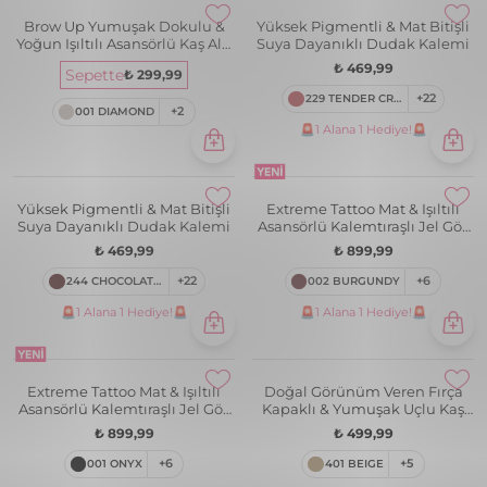
Brow Up Yumuşak Dokulu &
Yüksek Pigmentli & Mat Bitişli
Yoğun Işıltılı Asansörlü Kaş Altı
Suya Dayanıklı Dudak Kalemi
Aydınlatma Kalemi
₺ 469,99
Sepette
₺ 299,99
229 TENDER CREAM
+22
001 DIAMOND
+2
🚨1 Alana 1 Hediye!🚨
Yüksek Pigmentli & Mat Bitişli
Extreme Tattoo Mat & Işıltılı
Suya Dayanıklı Dudak Kalemi
Asansörlü Kalemtıraşlı Jel Göz
Kalemi & Far Stick
₺ 469,99
₺ 899,99
244 CHOCOLATE FONDUE
+22
002 BURGUNDY
+6
🚨1 Alana 1 Hediye!🚨
🚨1 Alana 1 Hediye!🚨
Extreme Tattoo Mat & Işıltılı
Doğal Görünüm Veren Fırça
Asansörlü Kalemtıraşlı Jel Göz
Kapaklı & Yumuşak Uçlu Kaş
Kalemi & Far Stick
Kalemi
₺ 899,99
₺ 499,99
001 ONYX
+6
401 BEIGE
+5