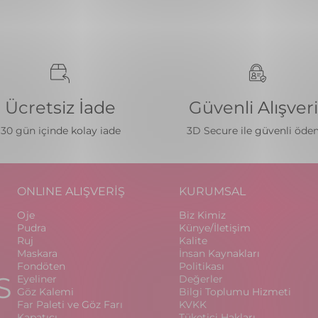
Ücretsiz İade
Güvenli Alışver
30 gün içinde kolay iade
3D Secure ile güvenli öd
ONLINE ALIŞVERİŞ
KURUMSAL
Oje
Biz Kimiz
Pudra
Künye/İletişim
Ruj
Kalite
Maskara
İnsan Kaynakları
Fondöten
Politikası
S
Eyeliner
Değerler
Göz Kalemi
Bilgi Toplumu Hizmeti
Far Paleti ve Göz Farı
KVKK
Kapatıcı
Tüketici Hakları