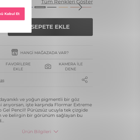
enk
Tüm Renkleri Göster
SEPETE EKLE
HANGI MAĞAZADA VAR?
FAVORILERE
KAMERA İLE
EKLE
DENE
laş
dayanıklı ve yoğun pigmentli bir göz
i arıyorsan, işte karşında Flormar Extreme
o Gel Pencil! Pürüzsüz ucuyla tek çizgide
 ve belirgin bir görünüm sağlayan bu
d
...
Ürün Bilgileri