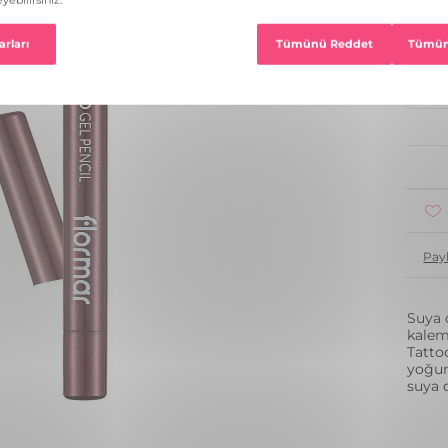
12 R
1
Pay
Suya 
kalem
Tatto
yoğun
suya 