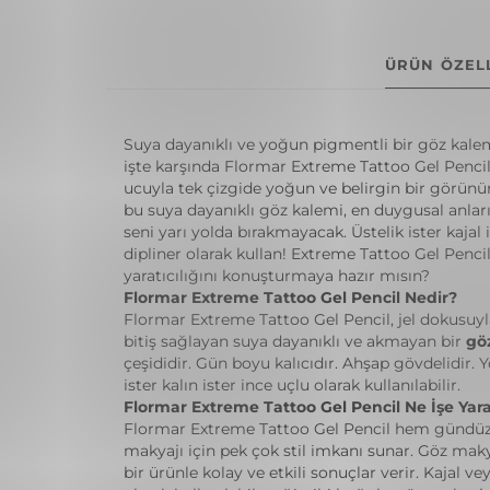
ÜRÜN ÖZELL
Suya dayanıklı ve yoğun pigmentli bir göz kalem
işte karşında Flormar Extreme Tattoo Gel Penci
ucuyla tek çizgide yoğun ve belirgin bir görün
bu suya dayanıklı göz kalemi, en duygusal anları
seni yarı yolda bırakmayacak. Üstelik ister kajal 
dipliner olarak kullan! Extreme Tattoo Gel Pencil
yaratıcılığını konuşturmaya hazır mısın?
Flormar Extreme Tattoo Gel Pencil Nedir?
Flormar Extreme Tattoo Gel Pencil, jel dokusuy
bitiş sağlayan suya dayanıklı ve akmayan bir
gö
çeşididir. Gün boyu kalıcıdır. Ahşap gövdelidir. 
ister kalın ister ince uçlu olarak kullanılabilir.
Flormar Extreme Tattoo Gel Pencil Ne İşe Yar
Flormar Extreme Tattoo Gel Pencil hem gündü
makyajı için pek çok stil imkanı sunar. Göz mak
bir ürünle kolay ve etkili sonuçlar verir. Kajal ve