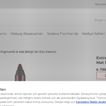
Kurums
Sheer 
akımı
Makyaj Aksesuarları
Sadece Flormar'da
Hediye Setleri
Pigmentli & Mat Bitişli Jel Göz Kalemi
Extr
Mat 
₺ 799
Jel do
Renk