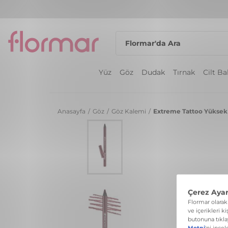
Yüz
Göz
Dudak
Tırnak
Cilt B
Anasayfa
/
Göz
/
Göz Kalemi
/
Extreme Tattoo Yüksek 