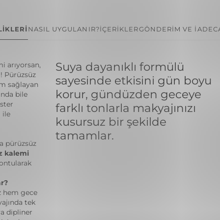
İKLERİ
NASIL UYGULANIR?
İÇERİKLER
GÖNDERİM VE İADE
C
Suya dayanıklı formülü
i arıyorsan,
l! Pürüzsüz
sayesinde etkisini gün boyu
üm sağlayan
korur, gündüzden geceye
nda bile
ister
farklı tonlarla makyajınızı
 ile
kusursuz bir şekilde
tamamlar.
la pürüzsüz
z kalemi
Yontularak
ar?
z hem gece
yajında tek
ya dipliner