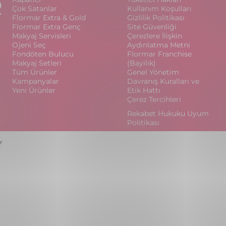
R
Çok Satanlar
Kullanım Koşulları
Flormar Extra & Gold
Gizlilik Politikası
Flormar Extra Genç
Site Güvenliği
Makyaj Servisleri
Çerezlere İlişkin
Ojeni Seç
Aydınlatma Metni
Fondöten Bulucu
Flormar Franchise
Makyaj Setleri
(Bayilik)
Tüm Ürünler
Genel Yönetim
Kampanyalar
Davranış Kuralları ve
Yeni Ürünler
Etik Hattı
Çerez Tercihleri
Rekabet Hukuku Uyum
Politikası
r