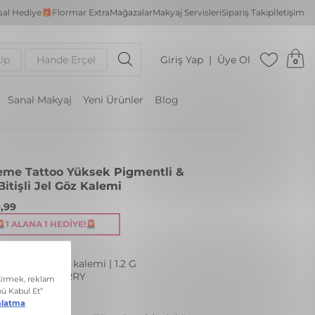
al Hediye🎁
Flormar Extra
Mağazalar
Makyaj Servisleri
Sipariş Takip
İletişim
Up
Hande Erçel
Giriş Yap
Üye Ol
0
Sanal Makyaj
Yeni Ürünler
Blog
eme Tattoo Yüksek Pigmentli &
Bitişli Jel Göz Kalemi
,99
🚨1 ALANA 1 HEDIYE!🚨
kulu kalıcı göz kalemi | 1.2 G
: 005 VERY BERRY