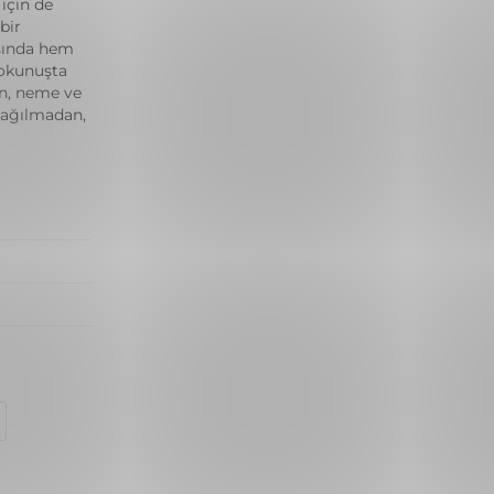
için de
bir
sında hem
dokunuşta
ün, neme ve
dağılmadan,