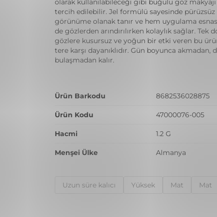
olarak kullanılabileceği gibi buğulu göz makyajı 
tercih edilebilir. Jel formülü sayesinde pürüzsüz 
görünüme olanak tanır ve hem uygulama esna
de gözlerden arındırılırken kolaylık sağlar. Tek 
gözlere kusursuz ve yoğun bir etki veren bu ür
tere karşı dayanıklıdır. Gün boyunca akmadan, 
bulaşmadan kalır.
Ürün Barkodu
8682536028875
Ürün Kodu
47000076-005
Hacmi
1.2 G
Menşei Ülke
Almanya
Uzun süre kalıcı
Yüksek
Mat
Mat