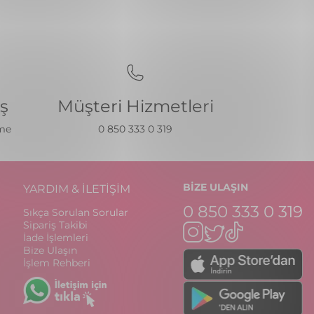
iş
Müşteri Hizmetleri
eme
0 850 333 0 319
BİZE ULAŞIN
YARDIM & İLETİŞİM
0 850 333 0 319
Sıkça Sorulan Sorular
Sipariş Takibi
İade İşlemleri
Bize Ulaşın
İşlem Rehberi