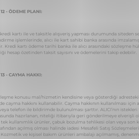
12 - ÖDEME PLANI:
, kredi kartı ile ve taksitle alışveriş yapması durumunda siteden s
ndirme işlemlerinde, alıcı ile kart sahibi banka arasında imzalam
ir. Kredi kartı ödeme tarihi banka ile alıcı arasındaki sözleşme hü
ği hesap özetinden taksit sayısını ve ödemelerini takip edebilir.
13 - CAYMA HAKKI:
özleşme konusu mal/hizmetin kendisine veya gösterdiği adresteki 
de cayma hakkını kullanabilir. Cayma hakkının kullanılması için a
veya telefon ile bildirimde bulunulması şarttır. ALICI’nın istekleri
sunda hazırlanan, niteliği itibarıyla geri gönderilmeye elverişli
, tek kullanımlık ürünler, çabuk bozulma tehlikesi olan veya son 
rafından açılmış olması halinde iadesi Mesafeli Satış Sözleşme
. Kozmetik ve kişisel bakım ürünleri ambalajı açılmamış, dene