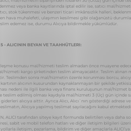
 Satıcı, mal/hizmetin siparişinden itibaren 30 (Otuz) gün içinde 
denmez veya banka kayıtlarında iptal edilir ise, satıcı mal/hiz
Satıcı, stok tükenmesi ve benzeri ticari imkânsızlık halleri, bekle
en hava muhalefeti, ulaşımın kesilmesi gibi olağanüstü durumla
eslim edemez ise, durumu Alıcıya bildirmekle yükümlüdür.
5 - ALICININ BEYAN VE TAAHHÜTLERI:
özleşme konusu mal/hizmeti teslim almadan önce muayene edecek; e
al/hizmeti kargo şirketinden teslim almayacaktır. Teslim alınan
tir. Teslimden sonra mal/hizmetin özenle korunması borcu, alıcıya
i kartının alıcının kusurundan kaynaklanmayan bir şekilde yetkisiz
ması nedeni ile ilgili banka veya finans kuruluşunun mal/hizmet b
e teslim edilmiş olması kaydıyla mal/hizmeti 3 (Üç) gün içinde
 giderleri alıcıya aittir. Ayrıca Alıcı, Alıcı`nın gösterdiği adrese 
teslimatın, Alıcıya yapılmış teslimat sayılacağını kabul etmektedi
N, ALICI tarafından siteye kayıt formunda belirtilen veya daha so
resi, sabit ve mobil telefon hatları ve diğer iletişim bilgileri ü
 yollarla iletişim, pazarlama, bildirim ve diğer amaçlarla ALICI’y