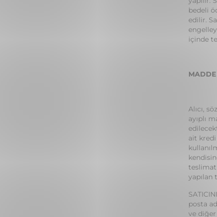
yapılır.
bedeli ö
edilir. 
engelley
içinde t
MADDE 
Alıcı, s
ayıplı m
edilecek
ait kred
kullanıl
kendisin
teslimat
yapılan 
SATICINI
posta ad
ve diğer