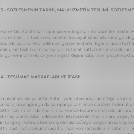
 - SÖZLEŞMENİN TARİHİ, MAL/HİZMETİN TESLİMİ, SÖZLEŞMEN
leşme Alıcı tarafından siparişin verildiği tarihte düzenlenmiştir. 
adresinde,… 'a teslim edilecektir. Sevkiyat sırasında zarar gördü
i önünde açıp kontrol edilmesi gerekmektedir. Eğer üründe herha
arak ürün teslim alınmamalıdır. Tutanak tutturulmaması durumun
ın görevini tam olarak yerine getirdiğini kabul etmiş sayılmaktad
 - TESLİMAT MASRAFLARI VE İFASI:
masrafları alıcıya aittir. Satıcı, web sitesinde, ilan ettiği rakamı
ce karşılanacağını ya da kampanya dahilinde ücretsiz teslimat y
 aittir. Teslim anında Alıcının adresinde bulunmaması durumunda 
etirmiş olarak kabul edilecektir. Bu nedenle, Alıcının ürünü geç
ün kargo şirketinde beklemiş olması ve/veya kargonun satıcıya i
aittir. Teslimat; stokun müsait olması ve mal bedelinin satıcını