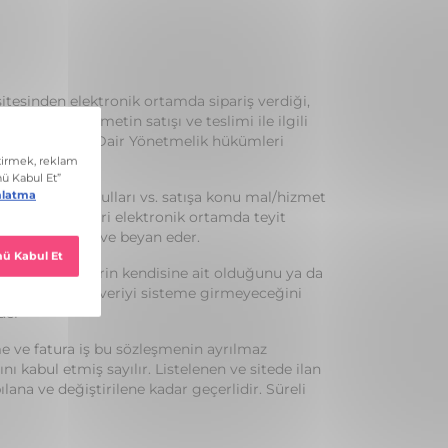
itesinden elektronik ortamda sipariş verdiği,
tilen mal/hizmetin satışı ve teslimi ile ilgili
i Sözleşmelere Dair Yönetmelik hükümleri
kli, teslimat koşulları vs. satışa konu mal/hizmet
u, bu ön bilgileri elektronik ortamda teyit
mlerince kabul ve beyan eder.
ş olduğu verilerin kendisine ait olduğunu ya da
lmadığı hiçbir veriyi sisteme girmeyeceğini
der
e ve fatura iş bu sözleşmenin ayrılmaz
nı kabul etmiş sayılır. Listelenen ve sitede ilan
pılana ve değiştirilene kadar geçerlidir. Süreli