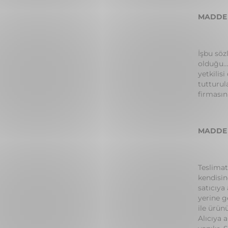
MADDE 3
İşbu söz
olduğu… 
yetkilis
tutturul
firmasın
MADDE 4
Teslimat 
kendisin
satıcıya
yerine g
ile ürün
Alıcıya 