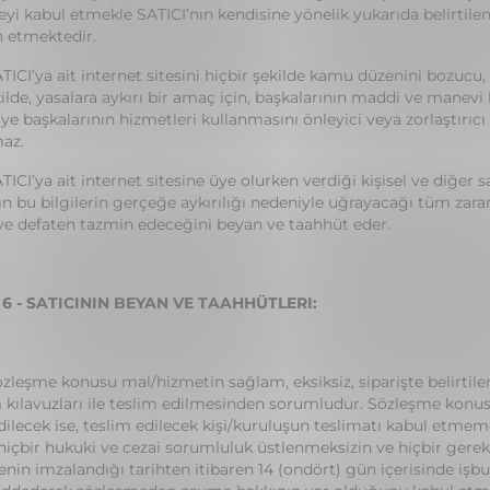
yi kabul etmekle SATICI’nın kendisine yönelik yukarıda belirtilen 
 etmektedir.
ATICI’ya ait internet sitesini hiçbir şekilde kamu düzenini bozucu, 
kilde, yasalara aykırı bir amaç için, başkalarının maddi ve manev
üye başkalarının hizmetleri kullanmasını önleyici veya zorlaştırıcı f
az.
ATICI’ya ait internet sitesine üye olurken verdiği kişisel ve diğer
ın bu bilgilerin gerçeğe aykırılığı nedeniyle uğrayacağı tüm zararla
e defaten tazmin edeceğini beyan ve taahhüt eder.
6 - SATICININ BEYAN VE TAAHHÜTLERI:
sözleşme konusu mal/hizmetin sağlam, eksiksiz, siparişte belirtile
 kılavuzları ile teslim edilmesinden sorumludur. Sözleşme konusu
dilecek ise, teslim edilecek kişi/kuruluşun teslimatı kabul etmem
 hiçbir hukuki ve cezai sorumluluk üstlenmeksizin ve hiçbir gere
nin imzalandığı tarihten itibaren 14 (ondört) gün içerisinde işb