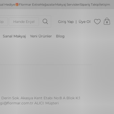
al Hediye🎁
Flormar Extra
Mağazalar
Makyaj Servisleri
Sipariş Takip
İletişim
Up
Hande Erçel
Giriş Yap
Üye Ol
0
Sanal Makyaj
Yeni Ürünler
Blog
 Derin Sok. Akasya Kent Etabı No:8 A Blok K:1
ilgi@flormar.com.tr ALICI: Müşteri