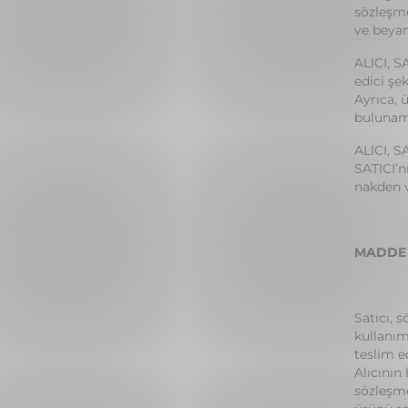
sözleşme
ve beyan
ALICI, S
edici şe
Ayrıca, 
bulunam
ALICI, S
SATICI’n
nakden v
MADDE 
Satıcı, 
kullanım
teslim e
Alıcının
sözleşme