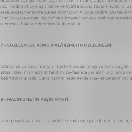
ddederek sözleşmeden cayma hakkının var olduğunu kabul etmekt
si dolmadan Alıcıya eşit kalite ve fiyatta ürünü tedarik edebilir. S
rsa, sözleşmenin ifa süresi dolmadan Alıcıya bildirir. Bu takdirde
rünün varsa emsali ile değiştirilmesini ve/veya teslimat süres
telenmesi haklarından birini kullanabilir.
7 - SÖZLEŞMEYE KONU MAL/HİZMETİN ÖZELLİKLERİ:
etin cinsi ve türü, miktarı, marka/modeli, rengi ve tüm vergiler
 sitesindeki mal/hizmet tanıtım sayfasında yer alan bilgilerde ve
 belirtildiği gibidir. Satıcı teknik nedenlerden kaynaklanan fiya
 - MAL/HİZMETİN PEŞİN FİYATİ:
etin peşin fiyatı ürün ile birlikte müşteriye gönderilen fatura i