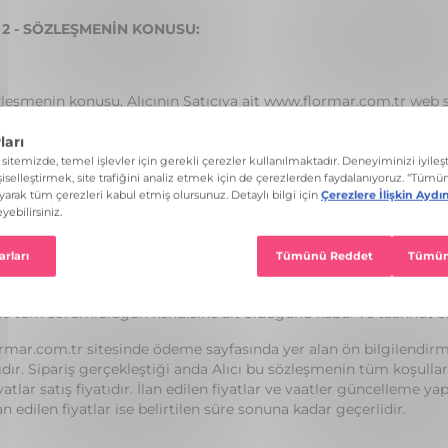
2 - SÖZLEŞMENİN KONUSU:
zleşmenin konusu, Alıcının Satıcıya ait www.flormar.com.tr web s
de bahsi geçen nitelikleri haiz ve yine sözleşmede satış fiyatı belir
502 sayılı Tüketicilerin Korunması Hakkındaki Kanun ve Mesafel
e tarafların hak ve yükümlülüklerinin saptanmasıdır.
atışa konu mal/hizmetlerin temel nitelikleri, satış fiyatı, ödeme şe
li tüm ön bilgiler ve “cayma” hakkı konusunda bilgi sahibi olduğun
 ve sonrasında mal/hizmeti sipariş verdiğini is bu sözleşme hükü
rek siteye üye olurken gerekse alışverişi esnasında sisteme girmi
ya, paylaşmaya izni olduğunu; kendisine ya da kullanım hakkı o
de tüm sorumluluğun kendisine ait olduğunu kabul ve taahhüt e
mar.com.tr sitesinde ödeme sayfasında yer alan ön bilgilendirm
ıdır. Sipariş gerçekleştiği anda Alıcı bu sözleşmenin tüm koşulları
yatlar satış fiyatıdır. İlan edilen fiyatlar ve vaatler güncelleme ya
an edilen fiyatlar ise belirtilen süre sonuna kadar geçerlidir.