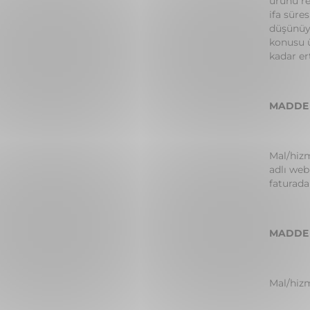
ürünü re
ifa süre
düşünüyo
konusu ü
kadar er
MADDE 
Mal/hizm
adlı web
faturada
MADDE 8
Mal/hizm