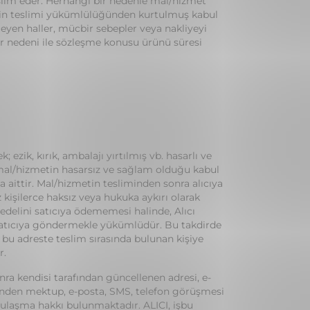
teslim eder. Herhangi bir nedenle mal/hizmet
metin teslimi yükümlülüğünden kurtulmuş kabul
nmeyen haller, mücbir sebepler veya nakliyeyi
r nedeni ile sözleşme konusu ürünü süresi
zik, kırık, ambalajı yırtılmış vb. hasarlı ve
 mal/hizmetin hasarsız ve sağlam olduğu kabul
 aittir. Mal/hizmetin tesliminden sonra alıcıya
 kişilerce haksız veya hukuka aykırı olarak
edelini satıcıya ödememesi halinde, Alıcı
 satıcıya göndermekle yükümlüdür. Bu takdirde
ve bu adreste teslim sırasında bulunan kişiye
r.
nra kendisi tarafından güncellenen adresi, e-
zerinden mektup, e-posta, SMS, telefon görüşmesi
a ulaşma hakkı bulunmaktadır. ALICI, işbu