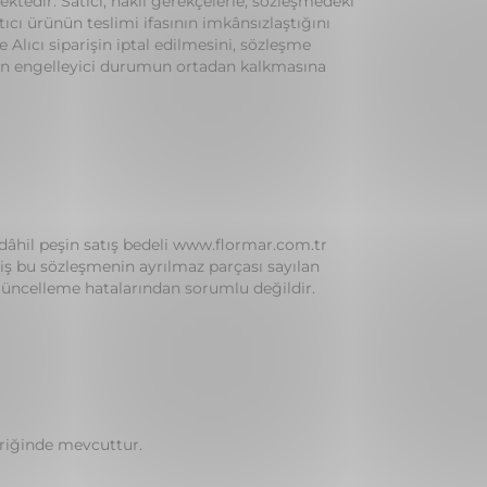
edir. Satıcı, haklı gerekçelerle, sözleşmedeki
atıcı ürünün teslimi ifasının imkânsızlaştığını
 Alıcı siparişin iptal edilmesini, sözleşme
inin engelleyici durumun ortadan kalkmasına
 dâhil peşin satış bedeli www.flormar.com.tr
 iş bu sözleşmenin ayrılmaz parçası sayılan
t güncelleme hatalarından sorumlu değildir.
çeriğinde mevcuttur.