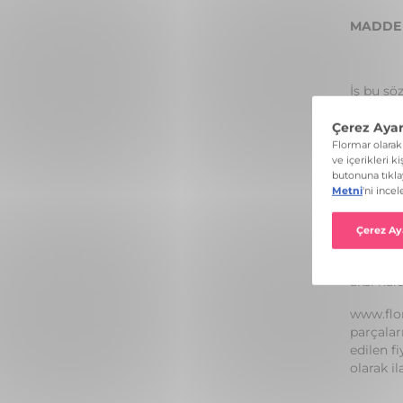
MADDE 
İş bu sö
sözleşme
olarak 6
gereğinc
Alıcı, s
ile ilgi
ettiğini
Alıcı ge
kullanma
aksi hal
www.flor
parçalar
edilen fi
olarak il