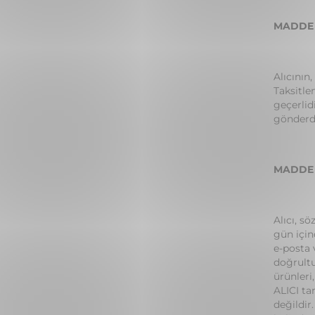
MADDE 
Alıcının
Taksitle
geçerlid
gönderdi
MADDE 
Alıcı, s
gün için
e-posta 
doğrultu
ürünleri
ALICI ta
değildir