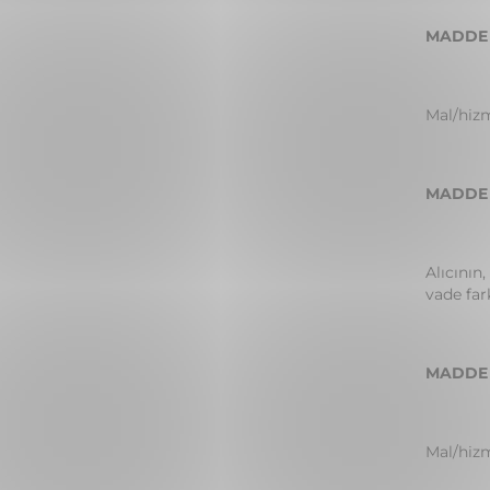
MADDE 9
Mal/hizm
MADDE 1
Alıcının
vade far
MADDE 1
Mal/hizm