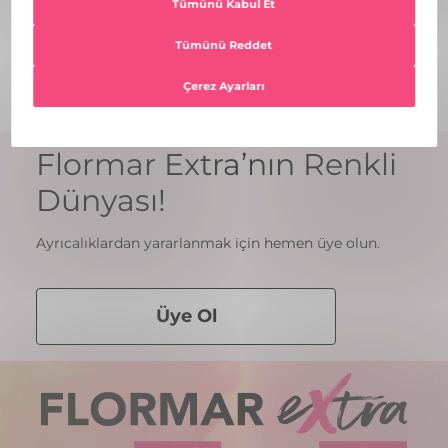
Güvenli
Müşteri
Alışveriş
Hizmetleri
3D Secure ile güvenli
0 850 333 0 319
ödeme
Flormar Extra’nın Renkli
Dünyası!
Ayrıcalıklardan yararlanmak için hemen üye olun.
Üye Ol