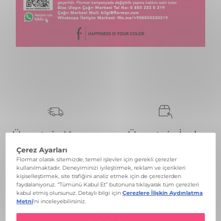
Ücretsiz Kargo
Ücretsiz İade
499 TL ve üzeri ücretsiz
30 gün içinde kolay iade
kargo