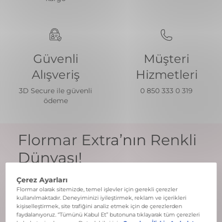
Güvenli
Müşteri
Alışveriş
Hizmetleri
3D Secure ile güvenli
0 850 333 0 319
ödeme
Flormar Extra’nın Renkli
Dünyası!
Ayrıcalıklardan yararlanmak için hemen üye olun.
Üye Ol