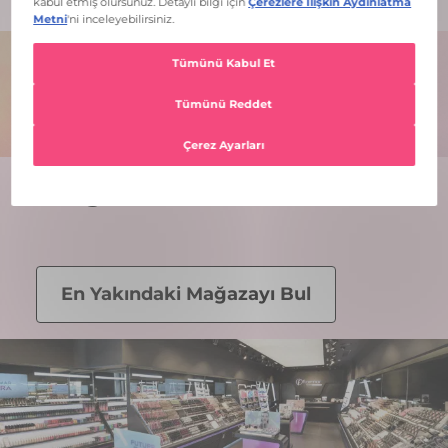
Mağazalar
En Yakındaki Mağazayı Bul