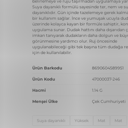
belirlemeye ve ruju taşırmadan uygulamaya yar
Suya dayanıklı formülü sayesinde ter, nem ve s
dayanıklıdır. Gün içinde tazelemeye gerek kalm
bir kullanım sağlar. İnce ve yumuşak ucuyla dud
üzerinde kolayca kayan bir formüle sahiptir, kon
uygulama sunar. Dudak hattını daha dışarıdan 
imkan tanıyarak dudakların daha dolgun ve büy
görünmesine yardımcı olur. Ruj öncesinde
uygulanabileceği gibi tek başına tüm dudağa r
için de kullanılabilir.
Ürün Barkodu
8690604589951
Ürün Kodu
47000037-246
Hacmi
1.14 G
Menşei Ülke
Çek Cumhuriyeti
Suya dayanıklı
Yüksek
Mat
Mat