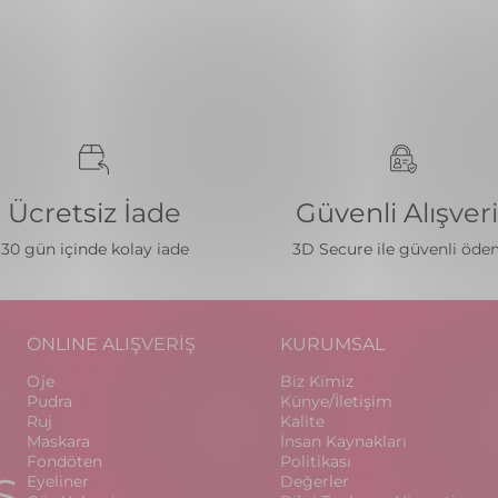
Ücretsiz İade
Güvenli Alışver
30 gün içinde kolay iade
3D Secure ile güvenli öd
ONLINE ALIŞVERİŞ
KURUMSAL
Oje
Biz Kimiz
Pudra
Künye/İletişim
Ruj
Kalite
Maskara
İnsan Kaynakları
Fondöten
Politikası
S
Eyeliner
Değerler