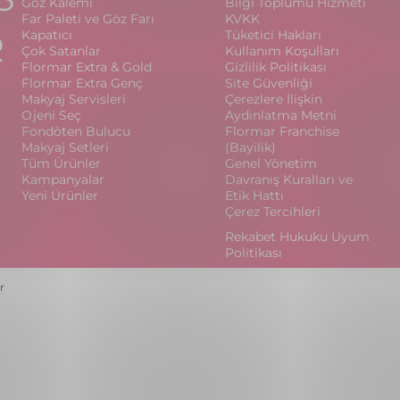
Göz Kalemi
Bilgi Toplumu Hizmeti
Far Paleti ve Göz Farı
KVKK
R
Kapatıcı
Tüketici Hakları
Çok Satanlar
Kullanım Koşulları
Flormar Extra & Gold
Gizlilik Politikası
Flormar Extra Genç
Site Güvenliği
Makyaj Servisleri
Çerezlere İlişkin
Ojeni Seç
Aydınlatma Metni
Fondöten Bulucu
Flormar Franchise
Makyaj Setleri
(Bayilik)
Tüm Ürünler
Genel Yönetim
Kampanyalar
Davranış Kuralları ve
Yeni Ürünler
Etik Hattı
Çerez Tercihleri
Rekabet Hukuku Uyum
Politikası
r