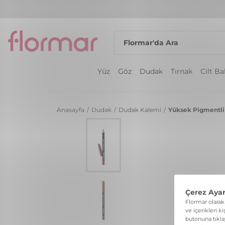
Yüz
Göz
Dudak
Tırnak
Cilt B
Anasayfa
/
Dudak
/
Dudak Kalemi
/
Yüksek Pigmentli 