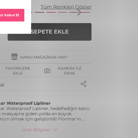
enk
Tüm Renkleri Göster
SEPETE EKLE
HANGI MAĞAZADA VAR?
FAVORILERE
KAMERA İLE
EKLE
DENE
laş
ar Waterproof Lipliner
ar Waterproof Lipliner, hedeflediğin kalıcı
 makyajına giden yolda en büyük
mcın olmak için geliştirildi! Flormar’ın
...
Ürün Bilgileri