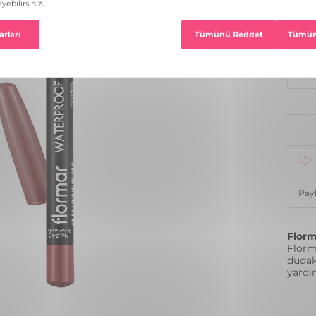
22 R
1
Pay
Florm
Florm
dudak
yardı