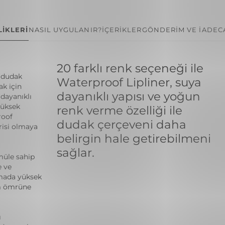
İKLERİ
NASIL UYGULANIR?
İÇERİKLER
GÖNDERİM VE İADE
C
20 farklı renk seçeneği ile
ı dudak
Waterproof Lipliner, suya
k için
dayanıklı yapısı ve yoğun
 dayanıklı
yüksek
renk verme özelliği ile
roof
dudak çerçeveni daha
risi olmaya
belirgin hale getirebilmeni
sağlar.
müle sahip
e ve
amada yüksek
ım ömrüne
ı