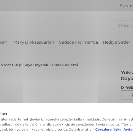
Kurums
Sheer 
akımı
Makyaj Aksesuarları
Sadece Flormar'da
Hediye Setleri
& Mat Bitişli Suya Dayanıklı Dudak Kalemi
Yüks
Daya
₺ 469
Suya 
1.14 G
Renk