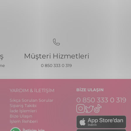
iş
Müşteri Hizmetleri
eme
0 850 333 0 319
BİZE ULAŞIN
YARDIM & İLETİŞİM
0 850 333 0 319
Sıkça Sorulan Sorular
Sipariş Takibi
İade İşlemleri
Bize Ulaşın
İşlem Rehberi