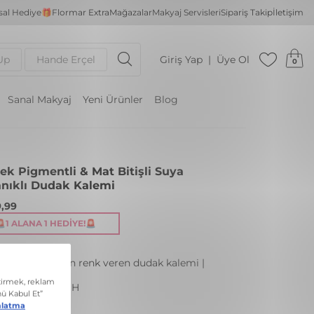
al Hediye🎁
Flormar Extra
Mağazalar
Makyaj Servisleri
Sipariş Takip
İletişim
Up
Hande Erçel
Giriş Yap
Üye Ol
0
Sanal Makyaj
Yeni Ürünler
Blog
ek Pigmentli & Mat Bitişli Suya
nıklı Dudak Kalemi
,99
🚨1 ALANA 1 HEDIYE!🚨
dayanıklı yoğun renk veren dudak kalemi |
: 246 ROSEBUSH