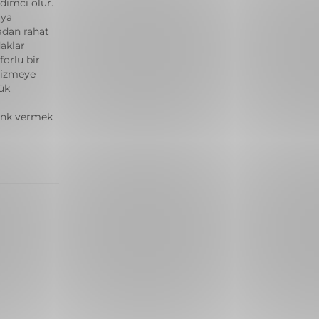
dımcı olur.
uya
adan rahat
aklar
forlu bir
çizmeye
ük
enk vermek