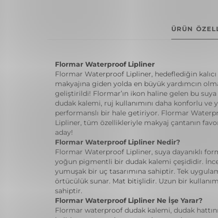
ÜRÜN ÖZELL
Flormar Waterproof Lipliner
Flormar Waterproof Lipliner, hedeflediğin kalıc
makyajına giden yolda en büyük yardımcın olma
geliştirildi! Flormar’ın ikon haline gelen bu suya
dudak kalemi, ruj kullanımını daha konforlu ve 
performanslı bir hale getiriyor. Flormar Waterp
Lipliner, tüm özellikleriyle makyaj çantanın favo
aday!
Flormar Waterproof Lipliner Nedir?
Flormar Waterproof Lipliner, suya dayanıklı for
yoğun pigmentli bir dudak kalemi çeşididir. İnc
yumuşak bir uç tasarımına sahiptir. Tek uygul
örtücülük sunar. Mat bitişlidir. Uzun bir kullan
sahiptir.
Flormar Waterproof Lipliner Ne İşe Yarar?
Flormar waterproof dudak kalemi, dudak hattın