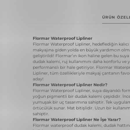
ÜRÜN ÖZELL
Flormar Waterproof Lipliner
Flormar Waterproof Lipliner, hedeflediğin kalıc
makyajına giden yolda en büyük yardımcın olma
geliştirildi! Flormar’ın ikon haline gelen bu suya
dudak kalemi, ruj kullanımını daha konforlu ve 
performanslı bir hale getiriyor. Flormar Waterp
Lipliner, tüm özellikleriyle makyaj çantanın favo
aday!
Flormar Waterproof Lipliner Nedir?
Flormar Waterproof Lipliner, suya dayanıklı for
yoğun pigmentli bir dudak kalemi çeşididir. İnc
yumuşak bir uç tasarımına sahiptir. Tek uygul
örtücülük sunar. Mat bitişlidir. Uzun bir kullan
sahiptir.
Flormar Waterproof Lipliner Ne İşe Yarar?
Flormar waterproof dudak kalemi, dudak hattın