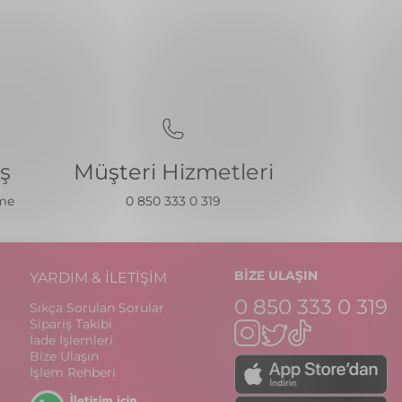
iş
Müşteri Hizmetleri
eme
0 850 333 0 319
BİZE ULAŞIN
YARDIM & İLETİŞİM
0 850 333 0 319
Sıkça Sorulan Sorular
Sipariş Takibi
İade İşlemleri
Bize Ulaşın
İşlem Rehberi