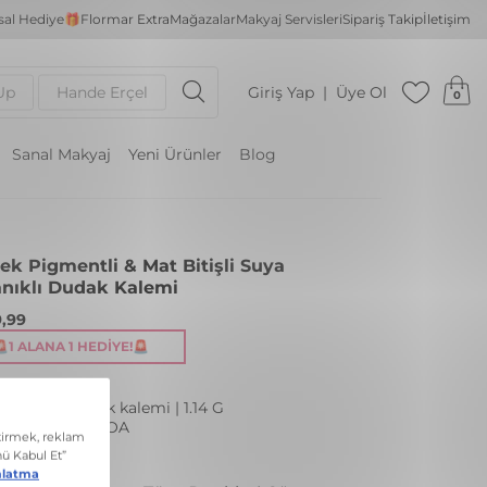
al Hediye🎁
Flormar Extra
Mağazalar
Makyaj Servisleri
Sipariş Takip
İletişim
Up
Hande Erçel
Giriş Yap
Üye Ol
0
Sanal Makyaj
Yeni Ürünler
Blog
ek Pigmentli & Mat Bitişli Suya
nıklı Dudak Kalemi
,99
🚨1 ALANA 1 HEDIYE!🚨
dayanıklı dudak kalemi | 1.14 G
: 243 HOT COCOA