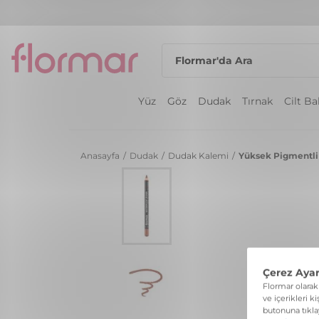
Yüz
Göz
Dudak
Tırnak
Cilt B
Anasayfa
/
Dudak
/
Dudak Kalemi
/
Yüksek Pigmentli 