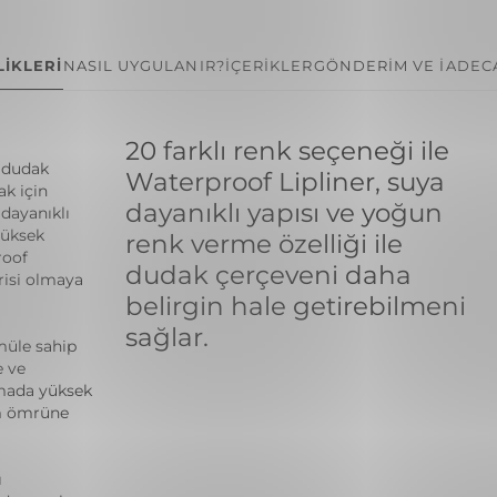
İKLERİ
NASIL UYGULANIR?
İÇERİKLER
GÖNDERİM VE İADE
C
20 farklı renk seçeneği ile
ı dudak
Waterproof Lipliner, suya
k için
dayanıklı yapısı ve yoğun
 dayanıklı
yüksek
renk verme özelliği ile
roof
dudak çerçeveni daha
risi olmaya
belirgin hale getirebilmeni
sağlar.
müle sahip
e ve
amada yüksek
ım ömrüne
ı