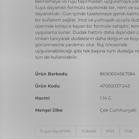
belirlemeye ve ruju taşırmadan uygulamaya yar
Suya dayanıklı formülü sayesinde ter, nem ve s
dayanıklıdır. Gün içinde tazelemeye gerek kalm
bir kullanım sağlar. İnce ve yumuşak ucuyla dud
üzerinde kolayca kayan bir formüle sahiptir, kon
uygulama sunar. Dudak hattını daha dışarıdan 
imkan tanıyarak dudakların daha dolgun ve büy
görünmesine yardımcı olur. Ruj öncesinde
uygulanabileceği gibi tek başına tüm dudağa r
için de kullanılabilir.
Ürün Barkodu
8690604567584
Ürün Kodu
47000037-243
Hacmi
1.14 G
Menşei Ülke
Çek Cumhuriyeti
Suya dayanıklı
Yüksek
Mat
Mat