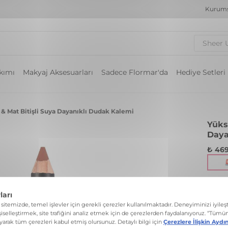
Kurums
Sheer 
akımı
Makyaj Aksesuarları
Sadece Flormar'da
Hediye Setleri
& Mat Bitişli Suya Dayanıklı Dudak Kalemi
Yüks
Daya
₺ 469
Suya 
Renk