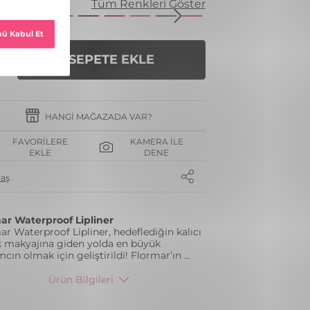
enk
Tüm Renkleri Göster
SEPETE EKLE
HANGI MAĞAZADA VAR?
FAVORILERE
KAMERA İLE
EKLE
DENE
laş
ar Waterproof Lipliner
ar Waterproof Lipliner, hedeflediğin kalıcı
 makyajına giden yolda en büyük
mcın olmak için geliştirildi! Flormar’ın
...
Ürün Bilgileri