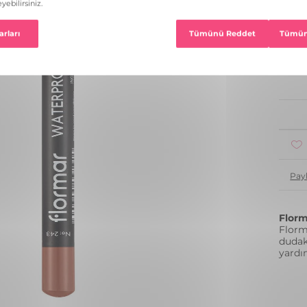
22 R
1
Pay
Florm
Florm
dudak
yardı