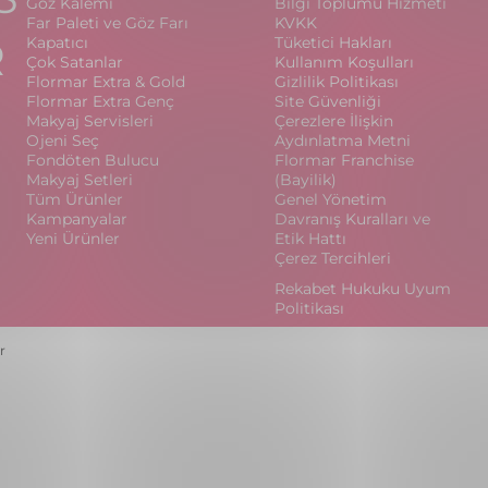
Göz Kalemi
Bilgi Toplumu Hizmeti
Far Paleti ve Göz Farı
KVKK
R
Kapatıcı
Tüketici Hakları
Çok Satanlar
Kullanım Koşulları
Flormar Extra & Gold
Gizlilik Politikası
Flormar Extra Genç
Site Güvenliği
Makyaj Servisleri
Çerezlere İlişkin
Ojeni Seç
Aydınlatma Metni
Fondöten Bulucu
Flormar Franchise
Makyaj Setleri
(Bayilik)
Tüm Ürünler
Genel Yönetim
Kampanyalar
Davranış Kuralları ve
Yeni Ürünler
Etik Hattı
Çerez Tercihleri
Rekabet Hukuku Uyum
Politikası
r