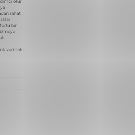
dımcı olur.
uya
adan rahat
aklar
forlu bir
çizmeye
ük
enk vermek