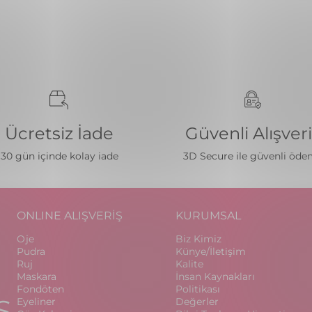
Ücretsiz İade
Güvenli Alışver
30 gün içinde kolay iade
3D Secure ile güvenli öd
ONLINE ALIŞVERİŞ
KURUMSAL
Oje
Biz Kimiz
Pudra
Künye/İletişim
Ruj
Kalite
Maskara
İnsan Kaynakları
Fondöten
Politikası
S
Eyeliner
Değerler