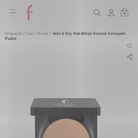
0
Anasayfa
/
Yüz
/
Pudra
/
Wet & Dry Mat Bitişli Kremsi Kompakt
Pudra