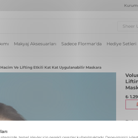
Kurums
Sheer 
akımı
Makyaj Aksesuarları
Sadece Flormar'da
Hediye Setleri
acim Ve Lifting Etkili Kat Kat Uygulanabilir Maskara
Volu
Lifti
Mask
₺ 1.2
Dolgu
Renk