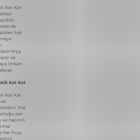
li Kat Kat
etkisi
şididir.
piklerde
ikleri tek
etmeye
i
likon fırça
lanır ve
aya imkan
akyajı
ili Kat Kat
li Kat Kat
luk
andırır. Kat
ğunluğu sen
cı ve hacimli
ormar
 her fırça
ştirir,