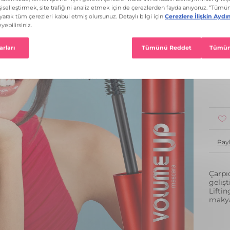
1 Re
1
Pay
Çarpıc
geliş
Liftin
makya