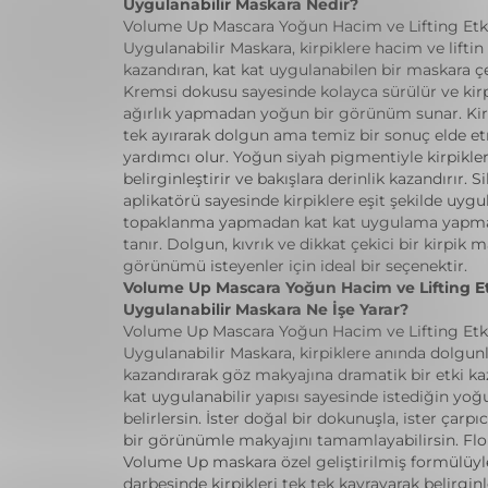
Uygulanabilir Maskara Nedir?
Volume Up Mascara Yoğun Hacim ve Lifting Etki
Uygulanabilir Maskara, kirpiklere hacim ve liftin 
kazandıran, kat kat uygulanabilen bir maskara çe
Kremsi dokusu sayesinde kolayca sürülür ve kir
ağırlık yapmadan yoğun bir görünüm sunar. Kirp
tek ayırarak dolgun ama temiz bir sonuç elde 
yardımcı olur. Yoğun siyah pigmentiyle kirpikler
belirginleştirir ve bakışlara derinlik kazandırır. Si
aplikatörü sayesinde kirpiklere eşit şekilde uygu
topaklanma yapmadan kat kat uygulama yapm
tanır. Dolgun, kıvrık ve dikkat çekici bir kirpik m
görünümü isteyenler için ideal bir seçenektir.
Volume Up Mascara Yoğun Hacim ve Lifting Etk
Uygulanabilir Maskara Ne İşe Yarar?
Volume Up Mascara Yoğun Hacim ve Lifting Etki
Uygulanabilir Maskara, kirpiklere anında dolgun
kazandırarak göz makyajına dramatik bir etki kaz
kat uygulanabilir yapısı sayesinde istediğin yo
belirlersin. İster doğal bir dokunuşla, ister çarpı
bir görünümle makyajını tamamlayabilirsin. Fl
Volume Up maskara özel geliştirilmiş formülüyle
darbesinde kirpikleri tek tek kavrayarak belirginle