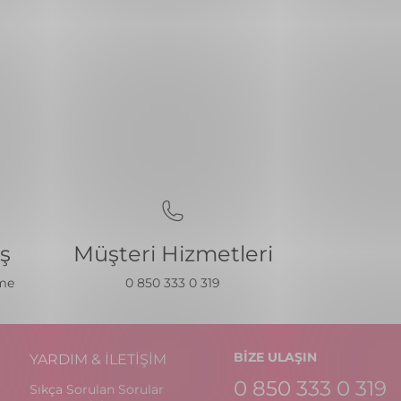
iş
Müşteri Hizmetleri
eme
0 850 333 0 319
BİZE ULAŞIN
YARDIM & İLETİŞİM
0 850 333 0 319
Sıkça Sorulan Sorular