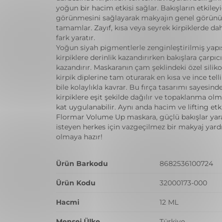
yoğun bir hacim etkisi sağlar. Bakışların etkileyi
görünmesini sağlayarak makyajın genel görü
tamamlar. Zayıf, kısa veya seyrek kirpiklerde dah
fark yaratır.
Yoğun siyah pigmentlerle zenginleştirilmiş yapı
kirpiklere derinlik kazandırırken bakışlara çarpıcı
kazandırır. Maskaranın çam şeklindeki özel siliko
kirpik diplerine tam oturarak en kısa ve ince telli 
bile kolaylıkla kavrar. Bu fırça tasarımı sayesind
kirpiklere eşit şekilde dağılır ve topaklanma ol
kat uygulanabilir. Aynı anda hacim ve lifting etk
Flormar Volume Up maskara, güçlü bakışlar ya
isteyen herkes için vazgeçilmez bir makyaj yard
olmaya hazır!
Ürün Barkodu
8682536100724
Ürün Kodu
32000173-000
Hacmi
12 ML
Menşei Ülke
Türkiye