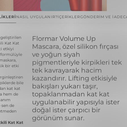
İKLERİ
NASIL UYGULANIR?
İÇERİKLER
GÖNDERİM VE İADE
C
Flormar Volume Up
geliştirilen
li Kat Kat
Mascara, özel silikon fırçası
 etkiyi
ve yoğun siyah
n formülüyle
 maskara,
pigmentleriyle kirpikleri tek
ik bir etki
tek kavrayarak hacim
kazandırır. Lifting etkisiyle
irginleştiren
iklerde bile
bakışları yukarı taşır,
dan kat kat
topaklanmadan kat kat
da hem de
llanım
uygulanabilir yapısıyla ister
 sen de
doğal ister çarpıcı bir
ybetmeden
görünüm sunar.
ili Kat Kat