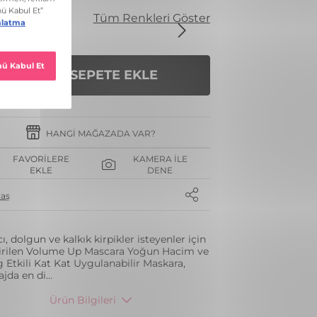
nk
Tüm Renkleri Göster
SEPETE EKLE
HANGI MAĞAZADA VAR?
FAVORILERE
KAMERA İLE
EKLE
DENE
laş
ı, dolgun ve kalkık kirpikler isteyenler için
tirilen Volume Up Mascara Yoğun Hacim ve
g Etkili Kat Kat Uygulanabilir Maskara,
jda en di
...
Ürün Bilgileri