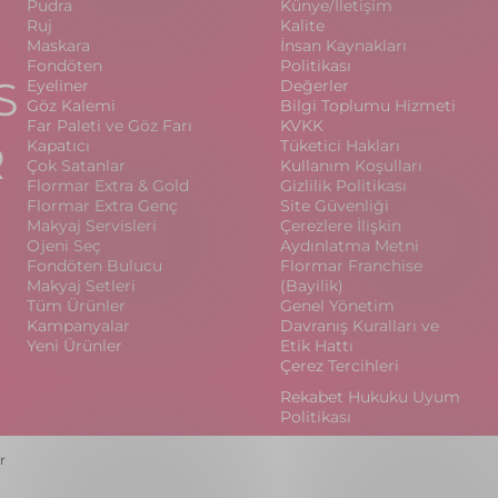
Pudra
Künye/İletişim
Ruj
Kalite
Maskara
İnsan Kaynakları
Fondöten
Politikası
S
Eyeliner
Değerler
Göz Kalemi
Bilgi Toplumu Hizmeti
Far Paleti ve Göz Farı
KVKK
R
Kapatıcı
Tüketici Hakları
Çok Satanlar
Kullanım Koşulları
Flormar Extra & Gold
Gizlilik Politikası
Flormar Extra Genç
Site Güvenliği
Makyaj Servisleri
Çerezlere İlişkin
Ojeni Seç
Aydınlatma Metni
Fondöten Bulucu
Flormar Franchise
Makyaj Setleri
(Bayilik)
Tüm Ürünler
Genel Yönetim
Kampanyalar
Davranış Kuralları ve
Yeni Ürünler
Etik Hattı
Çerez Tercihleri
Rekabet Hukuku Uyum
Politikası
r