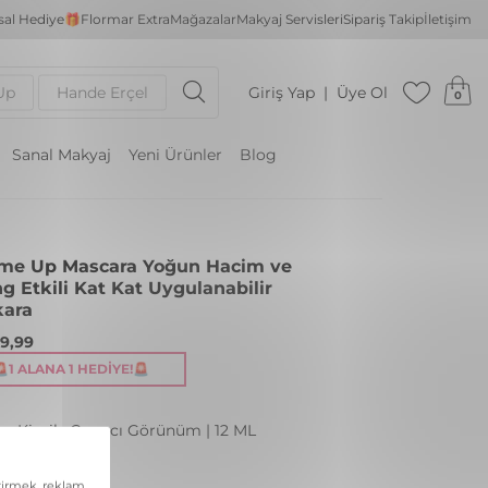
al Hediye🎁
Flormar Extra
Mağazalar
Makyaj Servisleri
Sipariş Takip
İletişim
Up
Hande Erçel
Giriş Yap
Üye Ol
0
Sanal Makyaj
Yeni Ürünler
Blog
me Up Mascara Yoğun Hacim ve
ng Etkili Kat Kat Uygulanabilir
ara
99,99
🚨1 ALANA 1 HEDIYE!🚨
n Kirpik, Çarpıcı Görünüm | 12 ML
: 000 BLACK