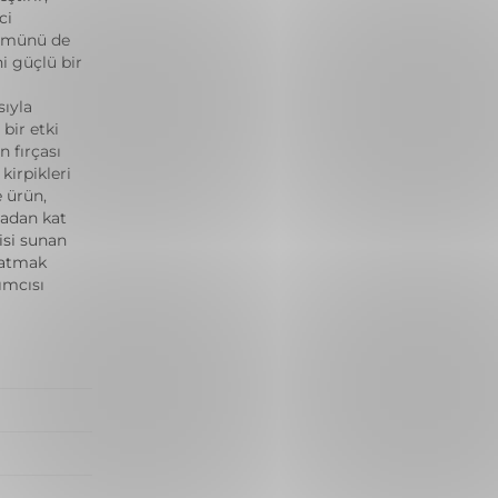
ci
nümünü de
i güçlü bir
sıyla
 bir etki
n fırçası
kirpikleri
e ürün,
madan kat
isi sunan
ratmak
ımcısı