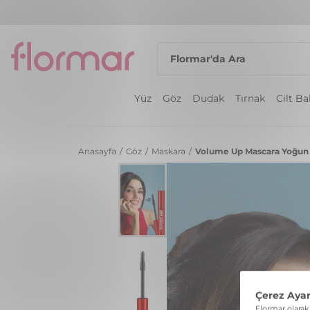
Yüz
Göz
Dudak
Tırnak
Cilt B
Anasayfa
/
Göz
/
Maskara
/
Volume Up Mascara Yoğun H