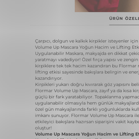
ÜRÜN ÖZELL
Çarpıcı, dolgun ve kalkık kirpikler isteyenler için 
Volume Up Mascara Yoğun Hacim ve Lifting Etki
Uygulanabilir Maskara, makyajda en dikkat çekici
yaratmayı vadediyor! Özel fırça yapısı ve zengi
kirpiklere tek tek hacim kazandıran bu Flormar
lifting etkisi sayesinde bakışlara belirgin ve enerj
kazandırıyor.
Kirpikleri yukarı doğru kıvırarak göz yapısını bel
Flormar Volume Up Mascara, zayıf ya da kısa kirp
güçlü bir fark yaratabiliyor. Topaklanma yapma
uygulanabilir olmasıyla hem günlük makyajlar
özel gün makyajlarında farklı yoğunluklarda ku
imkanı sunuyor. Flormar Volume Up Mascara ile
etkileyici bakışlara hazırsan siparişini vakit ka
oluştur!
Volume Up Mascara Yoğun Hacim ve Lifting Etk