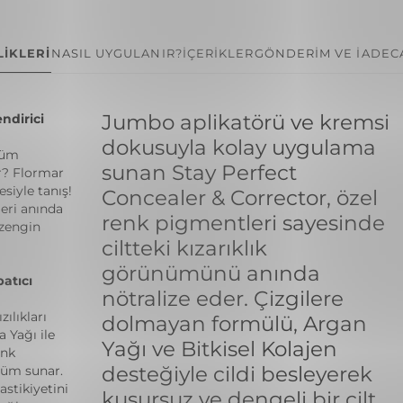
İKLERİ
NASIL UYGULANIR?
İÇERİKLER
GÖNDERİM VE İADE
C
Jumbo aplikatörü ve kremsi
ndirici
dokusuyla kolay uygulama
nüm
sunan Stay Perfect
r? Flormar
esiyle tanış!
Concealer & Corrector, özel
leri anında
renk pigmentleri sayesinde
 zengin
ciltteki kızarıklık
görünümünü anında
patıcı
nötralize eder. Çizgilere
ılıkları
dolmayan formülü, Argan
 Yağı ile
Yağı ve Bitkisel Kolajen
enk
desteğiyle cildi besleyerek
ünüm sunar.
astikiyetini
kusursuz ve dengeli bir cilt