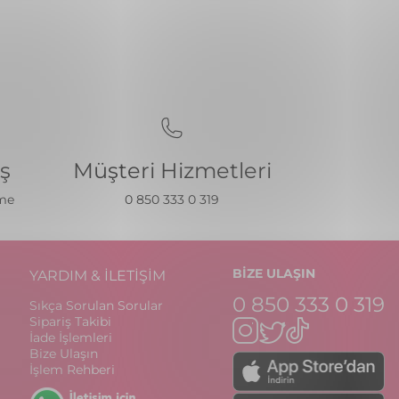
iş
Müşteri Hizmetleri
eme
0 850 333 0 319
BİZE ULAŞIN
YARDIM & İLETİŞİM
0 850 333 0 319
Sıkça Sorulan Sorular
Sipariş Takibi
İade İşlemleri
Bize Ulaşın
İşlem Rehberi