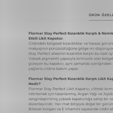
ÜRÜN ÖZELL
Flormar Stay Perfect Kızarıklık Karşıtı & Nemle
Etkili Likit Kapatıcı
Cildindeki bölgesel kızarıklıklar ve hassas görü
makyajının pürüzsüzlüğüne gölge mi düşürüyo
Stay Perfect ailesinin kızarıklık karşıtı bu özel üy
Yüksek pigmentli yapısıyla kırmızılık olan bölge
gizleyen bu kapatıcı, aynı zamanda içeriğindeki
yağlarla cildine bakım yapar.
Flormar Stay Perfect Kızarıklık Karşıtı Likit Ka
Nedir?
Flormar Stay Perfect Likit Kapatıcı, ciltteki kırmız
nötrlemek için tasarlanmış, Argan Yağı ve Jojoba
zenginleştirilmiş yüksek kapatıcılığa sahip bir r
düzenleyicidir. Yarı mat bitişiyle doğal bir gör
Bitkisel Kolajen ve E Vitamini sayesinde cildin el