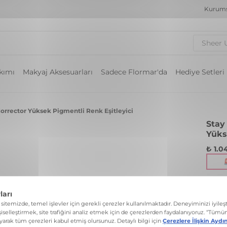
Kurums
Sheer 
akımı
Makyaj Aksesuarları
Sadece Flormar'da
Hediye Setleri
orrector Yüksek Pigmentli Renk Eşitleyici
Stay
Yüks
₺ 1.0
Kızarı
kapatı
Renk: