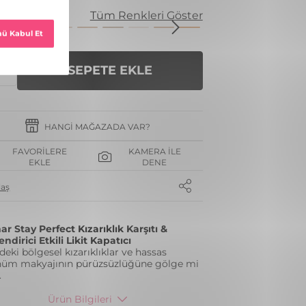
enk
Tüm Renkleri Göster
SEPETE EKLE
HANGI MAĞAZADA VAR?
FAVORILERE
KAMERA İLE
EKLE
DENE
laş
ar Stay Perfect Kızarıklık Karşıtı &
ndirici Etkili Likit Kapatıcı
deki bölgesel kızarıklıklar ve hassas
üm makyajının pürüzsüzlüğüne gölge mi
.
Ürün Bilgileri