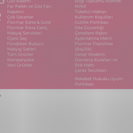
Göz Kalemi
Bilgi Toplumu Hizmeti
Far Paleti ve Göz Farı
KVKK
R
Kapatıcı
Tüketici Hakları
Çok Satanlar
Kullanım Koşulları
Flormar Extra & Gold
Gizlilik Politikası
Flormar Extra Genç
Site Güvenliği
Makyaj Servisleri
Çerezlere İlişkin
Ojeni Seç
Aydınlatma Metni
Fondöten Bulucu
Flormar Franchise
Makyaj Setleri
(Bayilik)
Tüm Ürünler
Genel Yönetim
Kampanyalar
Davranış Kuralları ve
Yeni Ürünler
Etik Hattı
Çerez Tercihleri
Rekabet Hukuku Uyum
Politikası
r