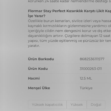
korurken 24 saate kadar nemlendirme desteği s
Flormar Stay Perfect Kızarıklık Karşıtı Likit Ka
İşe Yarar?
Özellikle burun kenarları, sivilce izleri veya hass
kaynaklı kırmızılıkların gizlenmesine yardımcı o
içeriğiyle cildin nem dengesini korur ve dış etke
dayanıklılığını artırır. Çizgilere dolmayan 12 saat 
yapısı, tüm yüzde eşitlenmiş ve pürüzsüz bir t
yaratır.
Ürün Barkodu
8682536111577
Ürün Kodu
31000263-011
Hacmi
12.5 ML
Menşei Ülke
Türkiye
Yüksek kapatıcılık
Yüksek
Doğal