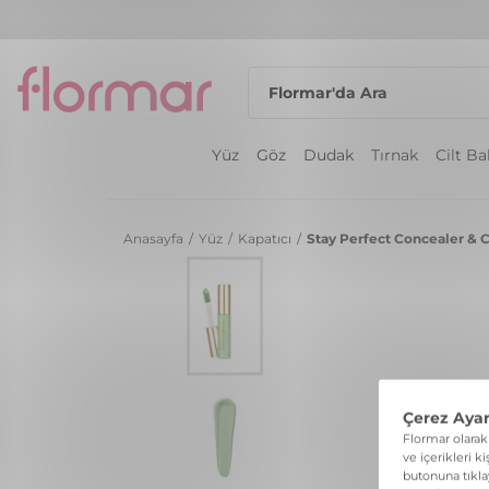
Yüz
Göz
Dudak
Tırnak
Cilt B
Anasayfa
/
Yüz
/
Kapatıcı
/
Stay Perfect Concealer & C