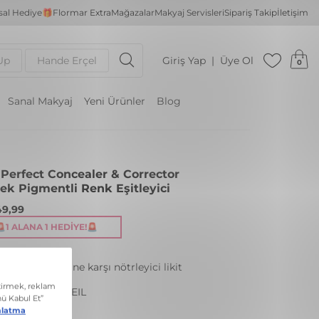
al Hediye🎁
Flormar Extra
Mağazalar
Makyaj Servisleri
Sipariş Takip
İletişim
Up
Hande Erçel
Giriş Yap
Üye Ol
0
Sanal Makyaj
Yeni Ürünler
Blog
 Perfect Concealer & Corrector
ek Pigmentli Renk Eşitleyici
49,99
🚨1 ALANA 1 HEDIYE!🚨
klık görünümüne karşı nötrleyici likit
cı | 12.5 ML
 011 MATCHA VEIL