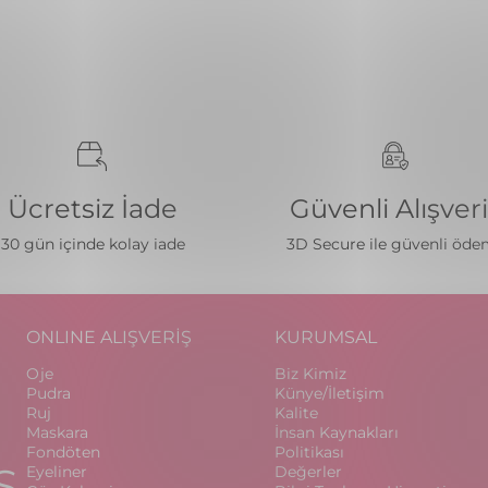
Ücretsiz İade
Güvenli Alışver
30 gün içinde kolay iade
3D Secure ile güvenli öd
ONLINE ALIŞVERİŞ
KURUMSAL
Oje
Biz Kimiz
Pudra
Künye/İletişim
Ruj
Kalite
Maskara
İnsan Kaynakları
Fondöten
Politikası
S
Eyeliner
Değerler