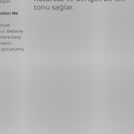
ağlar.
tonu sağlar.
patıcı Ne
asiyet
lur. Betaine
nlere karşı
kalıcı
en görünümü