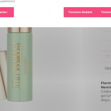
13 R
1
Pay
Florm
Nemle
Cildin
görün
düşü
..