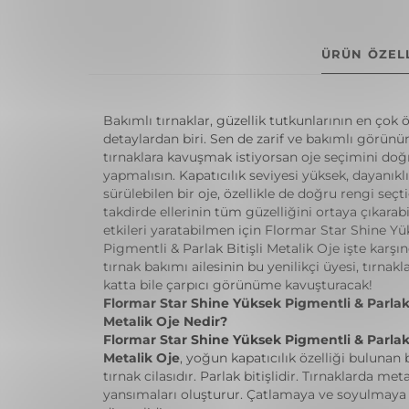
ÜRÜN ÖZELL
Bakımlı tırnaklar, güzellik tutkunlarının en çok
detaylardan biri. Sen de zarif ve bakımlı görün
tırnaklara kavuşmak istiyorsan oje seçimini doğ
yapmalısın. Kapatıcılık seviyesi yüksek, dayanıkl
sürülebilen bir oje, özellikle de doğru rengi seçt
takdirde ellerinin tüm güzelliğini ortaya çıkarab
etkileri yaratabilmen için Flormar Star Shine Yü
Pigmentli & Parlak Bitişli Metalik Oje işte karşı
tırnak bakımı ailesinin bu yenilikçi üyesi, tırnakla
katta bile çarpıcı görünüme kavuşturacak!
Flormar Star Shine Yüksek Pigmentli & Parlak 
Metalik Oje Nedir?
Flormar Star Shine Yüksek Pigmentli & Parlak 
Metalik Oje
, yoğun kapatıcılık özelliği bulunan b
tırnak cilasıdır. Parlak bitişlidir. Tırnaklarda met
yansımaları oluşturur. Çatlamaya ve soyulmaya 