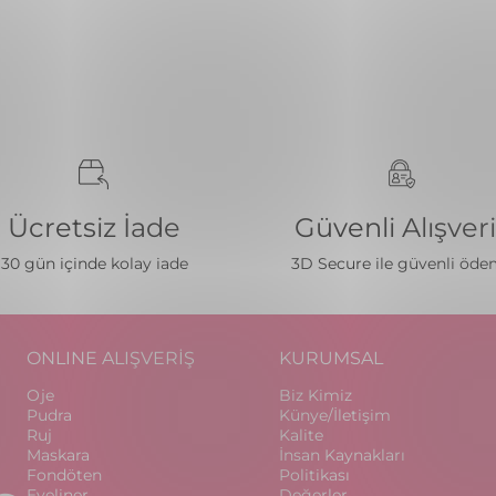
Ücretsiz İade
Güvenli Alışver
30 gün içinde kolay iade
3D Secure ile güvenli öd
ONLINE ALIŞVERİŞ
KURUMSAL
Oje
Biz Kimiz
Pudra
Künye/İletişim
Ruj
Kalite
Maskara
İnsan Kaynakları
Fondöten
Politikası
Eyeliner
Değerler