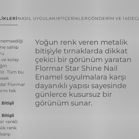
İKLERİ
NASIL UYGULANIR?
İÇERİKLER
GÖNDERİM VE İADE
C
Yoğun renk veren metalik
 önemsediği
üme sahip
bitişiyle tırnaklarda dikkat
ru
çekici bir görünüm yaratan
ı ve kolay
iğin
Flormar Star Shine Nail
ilir. Tüm bu
Enamel soyulmalara karşı
ksek
dayanıklı yapısı sayesinde
nda! Flormar
rını tek
günlerce kusursuz bir
görünüm sunar.
Bitişli
Bitişli
ir renkli
alik renk
karşı