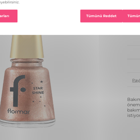
15 R
1
Pay
Bakıml
önems
bakım
istiy