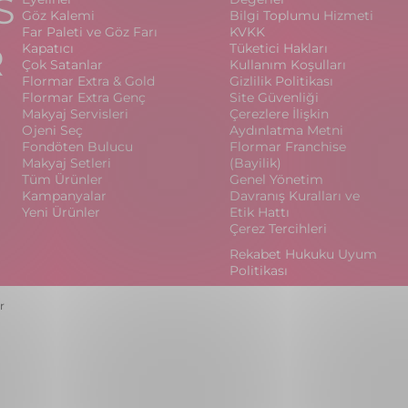
S
Göz Kalemi
Bilgi Toplumu Hizmeti
Far Paleti ve Göz Farı
KVKK
R
Kapatıcı
Tüketici Hakları
Çok Satanlar
Kullanım Koşulları
Flormar Extra & Gold
Gizlilik Politikası
Flormar Extra Genç
Site Güvenliği
Makyaj Servisleri
Çerezlere İlişkin
Ojeni Seç
Aydınlatma Metni
Fondöten Bulucu
Flormar Franchise
Makyaj Setleri
(Bayilik)
Tüm Ürünler
Genel Yönetim
Kampanyalar
Davranış Kuralları ve
Yeni Ürünler
Etik Hattı
Çerez Tercihleri
Rekabet Hukuku Uyum
Politikası
r