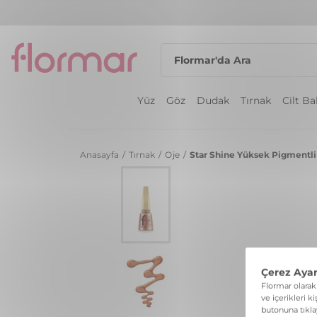
Yüz
Göz
Dudak
Tırnak
Cilt B
Anasayfa
/
Tırnak
/
Oje
/
Star Shine Yüksek Pigmentli 