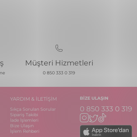
iş
Müşteri Hizmetleri
eme
0 850 333 0 319
BİZE ULAŞIN
YARDIM & İLETİŞİM
0 850 333 0 319
Sıkça Sorulan Sorular
Sipariş Takibi
İade İşlemleri
Bize Ulaşın
İşlem Rehberi