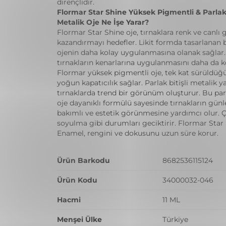
dirençlidir.
Flormar Star Shine Yüksek Pigmentli & Parlak 
Metalik Oje Ne İşe Yarar?
Flormar Star Shine oje, tırnaklara renk ve canl
kazandırmayı hedefler. Likit formda tasarlanan 
ojenin daha kolay uygulanmasına olanak sağlar. İ
tırnakların kenarlarına uygulanmasını daha da kol
Flormar yüksek pigmentli oje, tek kat sürüldüğ
yoğun kapatıcılık sağlar. Parlak bitişli metalik ya
tırnaklarda trend bir görünüm oluşturur. Bu parla
oje dayanıklı formülü sayesinde tırnakların gün
bakımlı ve estetik görünmesine yardımcı olur. 
soyulma gibi durumları geciktirir. Flormar Star 
Enamel, rengini ve dokusunu uzun süre korur.
Ürün Barkodu
8682536115124
Ürün Kodu
34000032-046
Hacmi
11 ML
Menşei Ülke
Türkiye