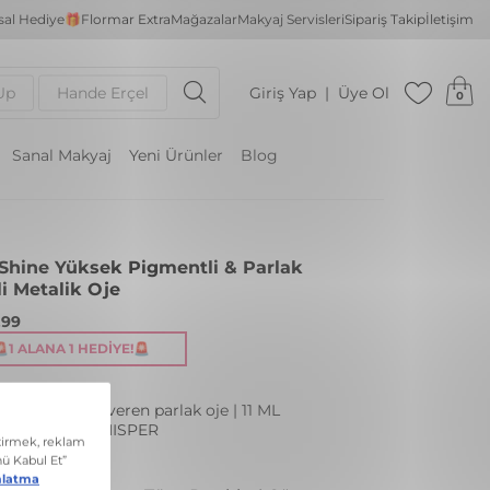
al Hediye🎁
Flormar Extra
Mağazalar
Makyaj Servisleri
Sipariş Takip
İletişim
Up
Hande Erçel
Giriş Yap
Üye Ol
0
Sanal Makyaj
Yeni Ürünler
Blog
 Shine Yüksek Pigmentli & Parlak
li Metalik Oje
,99
🚨1 ALANA 1 HEDIYE!🚨
ik yoğun renk veren parlak oje | 11 ML
: 046 ROSE WHISPER