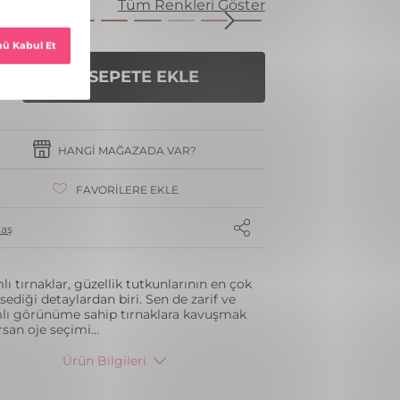
enk
Tüm Renkleri Göster
SEPETE EKLE
HANGI MAĞAZADA VAR?
FAVORILERE EKLE
laş
ı tırnaklar, güzellik tutkunlarının en çok
ediği detaylardan biri. Sen de zarif ve
lı görünüme sahip tırnaklara kavuşmak
orsan oje seçimi
...
Ürün Bilgileri