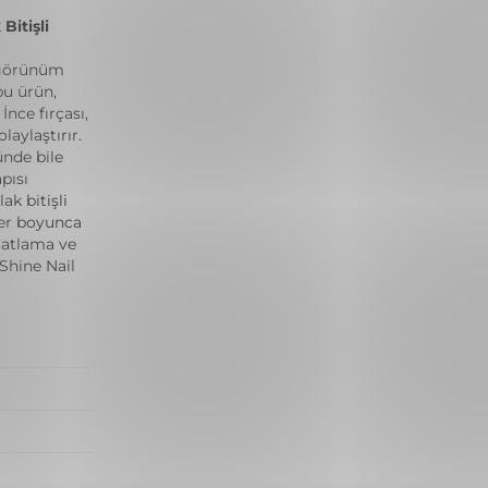
Bitişli
ı görünüm
bu ürün,
nce fırçası,
aylaştırır.
ünde bile
pısı
k bitişli
ler boyunca
Çatlama ve
Shine Nail