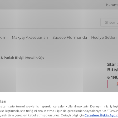
Kurums
Sheer 
akımı
Makyaj Aksesuarları
Sadece Flormar'da
Hediye Setleri
& Parlak Bitişli Metalik Oje
Star
Bitiş
₺ 199
Metal
Renk