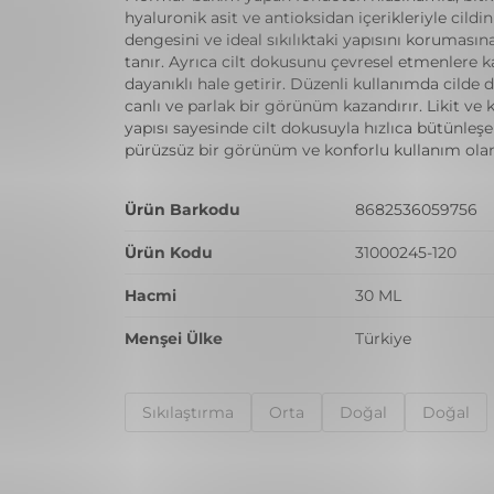
hyaluronik asit ve antioksidan içerikleriyle cildi
dengesini ve ideal sıkılıktaki yapısını koruması
tanır. Ayrıca cilt dokusunu çevresel etmenlere k
dayanıklı hale getirir. Düzenli kullanımda cilde d
canlı ve parlak bir görünüm kazandırır. Likit ve 
yapısı sayesinde cilt dokusuyla hızlıca bütünleş
pürüzsüz bir görünüm ve konforlu kullanım olan
Ürün Barkodu
8682536059756
Ürün Kodu
31000245-120
Hacmi
30 ML
Menşei Ülke
Türkiye
Sıkılaştırma
Orta
Doğal
Doğal