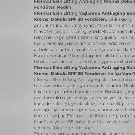
Flormar Skin Lifting Anti-aging Kremsi Dokul
Fondöten Nedir?
Flormar Skin Lifting Yaşlanma Anti-aging Ba
Kremsi Dokulu SPF 30 Fondöten,
cildin genç
görünümünü korumaya yardımcı olan kremsi do
fondöten çeşididir. İçeriği yüzde 95 oranında do
bileşenlerle geliştirilmiştir. Likit yapılıdır. Form
hyaluronik asit, niasinamid, bitkisel kolajen ve
antioksidanlar bulunmaktadır. Aynı zamanda S
koruması sunar. Skin Lifting nötr alt tonlu fond
bitişlidir ve tüm cilt tipleri için uygun özelliktedi
Flormar Skin Lifting Yaşlanma Anti-aging Ba
Kremsi Dokulu SPF 30 Fondöten Ne İşe Yarar
Flormar Skin Lifting Anti-aging likit fondöten ci
tonlu ve pürüzsüz bir görünüm kazandırır. Renk e
lekeler ve pürüzleri kamufle eder. Bu Anti-agin
özel formülü sayesinde yaş alımı ve yer çekimi e
karşı destek sağlayarak sıkılaştırma özelliği sun
özelliği sayesinde ise güneş ışınlarının zararlı etk
koruma sağlar. Flormar skin lifting doğal gör
fondöten yüzde 95 doğal içeriği sayesinde günl
için ideal bir alternatif sunar.
Flormar bakım yapan fondöten niasinamid, bitkis