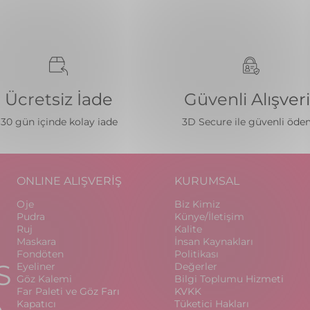
Ücretsiz İade
Güvenli Alışver
30 gün içinde kolay iade
3D Secure ile güvenli öd
ONLINE ALIŞVERİŞ
KURUMSAL
Oje
Biz Kimiz
Pudra
Künye/İletişim
Ruj
Kalite
Maskara
İnsan Kaynakları
Fondöten
Politikası
S
Eyeliner
Değerler
Göz Kalemi
Bilgi Toplumu Hizmeti
Far Paleti ve Göz Farı
KVKK
Kapatıcı
Tüketici Hakları