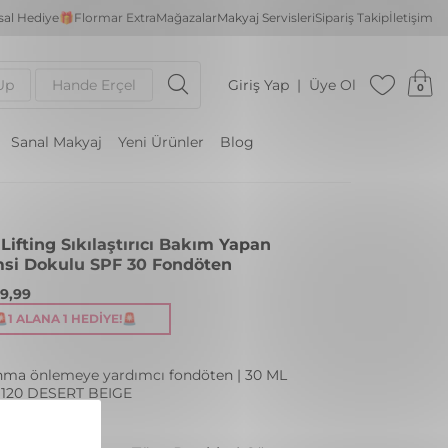
al Hediye🎁
Flormar Extra
Mağazalar
Makyaj Servisleri
Sipariş Takip
İletişim
Up
Hande Erçel
Giriş Yap
Üye Ol
0
Sanal Makyaj
Yeni Ürünler
Blog
 Lifting Sıkılaştırıcı Bakım Yapan
si Dokulu SPF 30 Fondöten
99,99
🚨1 ALANA 1 HEDIYE!🚨
nma önlemeye yardımcı fondöten | 30 ML
 120 DESERT BEIGE