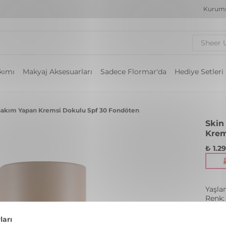
Kurums
Sheer 
akımı
Makyaj Aksesuarları
Sadece Flormar'da
Hediye Setleri
cı Bakım Yapan Kremsi Dokulu Spf 30 Fondöten
Skin
Krem
₺ 1.2
Yaşla
Renk: