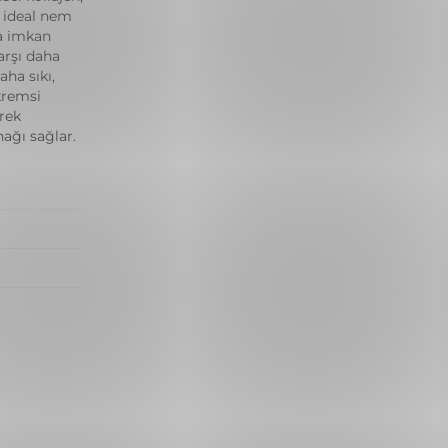
n ideal nem
na imkan
arşı daha
aha sıkı,
kremsi
erek
ağı sağlar.