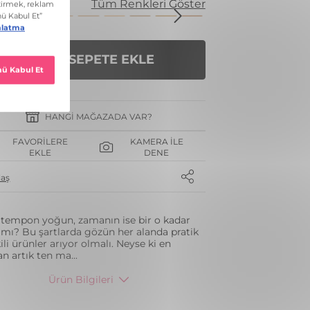
enk
Tüm Renkleri Göster
SEPETE EKLE
HANGI MAĞAZADA VAR?
FAVORILERE
KAMERA İLE
EKLE
DENE
laş
 tempon yoğun, zamanın ise bir o kadar
lı mı? Bu şartlarda gözün her alanda pratik
ili ürünler arıyor olmalı. Neyse ki en
an artık ten ma
...
Ürün Bilgileri