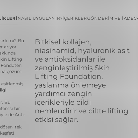
İKLERİ
NASIL UYGULANIR?
İÇERİKLER
GÖNDERİM VE İADE
C
Bitkisel kollajen,
ırlı mı? Bu
r arıyor
niasinamid, hyaluronik asit
hakkında
ve antioksidanlar ile
in Lifting
 Fondöten,
zenginleştirilmiş Skin
cına çözüm
Lifting Foundation,
yaşlanma önlemeye
e eşitlenmiş
iği
yardımcı zengin
içerikleriyle cildi
r. Bu
ifemsi bir
nemlendirir ve ciltte lifting
yle de Anti-
etkisi sağlar.
döten, tek
keşfet!