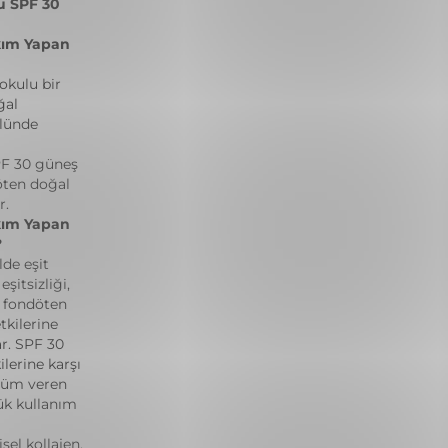
u SPF 30
kım Yapan
kulu bir
ğal
ülünde
PF 30 güneş
öten doğal
r.
kım Yapan
?
lde eşit
şitsizliği,
g fondöten
tkilerine
ar. SPF 30
ilerine karşı
ünüm veren
ük kullanım
el kollajen,