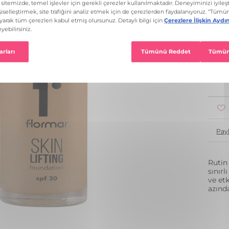
16 R
1
Pay
Rutin
sınır
ve etk
azınd