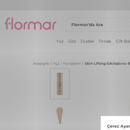
Yüz
Göz
Dudak
Tırnak
Cilt B
Anasayfa
/
Yüz
/
Fondöten
/
Skin Lifting Sıkılaştırı