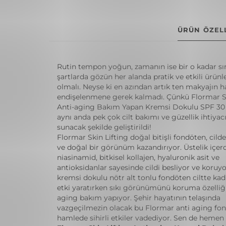
ÜRÜN ÖZELL
Rutin tempon yoğun, zamanın ise bir o kadar sın
şartlarda gözün her alanda pratik ve etkili ürünle
olmalı. Neyse ki en azından artık ten makyajın 
endişelenmene gerek kalmadı. Çünkü Flormar Sk
Anti-aging Bakım Yapan Kremsi Dokulu SPF 30
aynı anda pek çok cilt bakımı ve güzellik ihtiya
sunacak şekilde geliştirildi!
Flormar Skin Lifting doğal bitişli fondöten, cild
ve doğal bir görünüm kazandırıyor. Üstelik içerd
niasinamid, bitkisel kollajen, hyaluronik asit ve
antioksidanlar sayesinde cildi besliyor ve koruyo
kremsi dokulu nötr alt tonlu fondöten ciltte kad
etki yaratırken sıkı görünümünü koruma özelliği
aging bakım yapıyor. Şehir hayatının telaşında
vazgeçilmezin olacak bu Flormar anti aging fon
hamlede sihirli etkiler vadediyor. Sen de hemen 