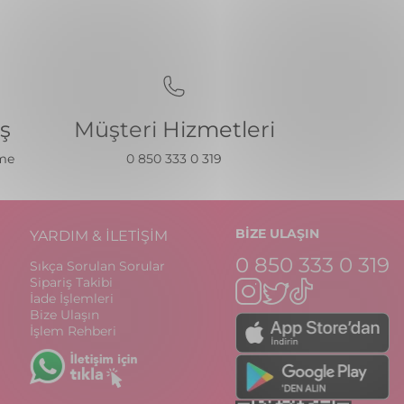
iş
Müşteri Hizmetleri
eme
0 850 333 0 319
BİZE ULAŞIN
YARDIM & İLETİŞİM
0 850 333 0 319
Sıkça Sorulan Sorular
Sipariş Takibi
İade İşlemleri
Bize Ulaşın
İşlem Rehberi