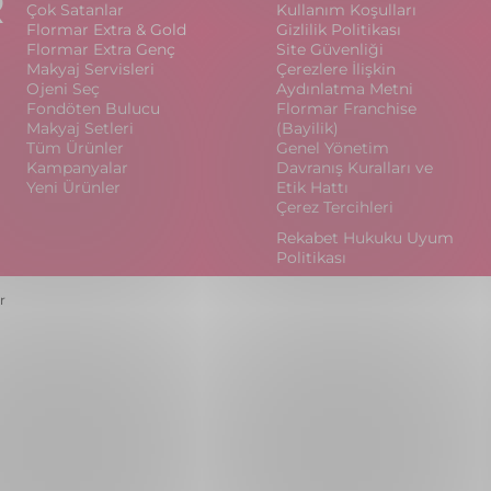
R
Çok Satanlar
Kullanım Koşulları
Flormar Extra & Gold
Gizlilik Politikası
Flormar Extra Genç
Site Güvenliği
Makyaj Servisleri
Çerezlere İlişkin
Ojeni Seç
Aydınlatma Metni
Fondöten Bulucu
Flormar Franchise
Makyaj Setleri
(Bayilik)
Tüm Ürünler
Genel Yönetim
Kampanyalar
Davranış Kuralları ve
Yeni Ürünler
Etik Hattı
Çerez Tercihleri
Rekabet Hukuku Uyum
Politikası
r