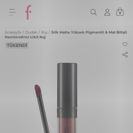
0
Anasayfa
/
Dudak
/
Ruj
/
Silk Matte Yüksek Pigmentli & Mat Bitişli
Nemlendirici Likit Ruj