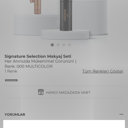
Signature Selection Makyaj Seti
Her Anınızda Mükemmel Görünün! |
Renk: 000 MULTICOLOR
1 Renk
Tüm Renkleri Göster
HANGI MAĞAZADA VAR?
YORUMLAR
Bu ürün için henüz hiç yorum yapılmadı.