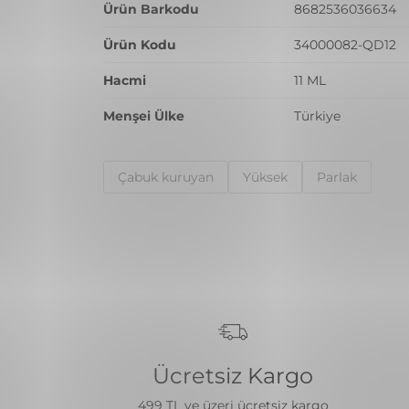
Ürün Barkodu
8682536036634
Ürün Kodu
34000082-QD12
Hacmi
11 ML
Menşei Ülke
Türkiye
Çabuk kuruyan
Yüksek
Parlak
Ücretsiz Kargo
499 TL ve üzeri ücretsiz kargo