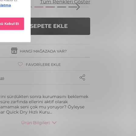
enk
Tüm Renkleri Göster
SEPETE EKLE
HANGI MAĞAZADA VAR?
FAVORILERE EKLE
laş
rini sürdükten sonra kurumasını beklemek
süre zarfında ellerini aktif olarak
namamak seni çok mu yoruyor? Öyleyse
ar Quick Dry Hızlı Kuru
...
Ürün Bilgileri