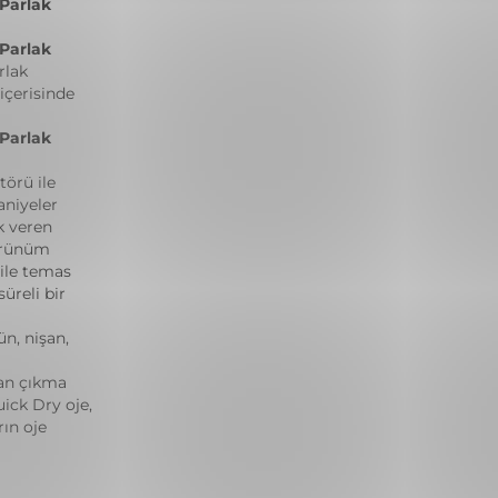
 Parlak
 Parlak
rlak
 içerisinde
 Parlak
törü ile
aniyeler
k veren
görünüm
 ile temas
üreli bir
n, nişan,
dan çıkma
ick Dry oje,
rın oje