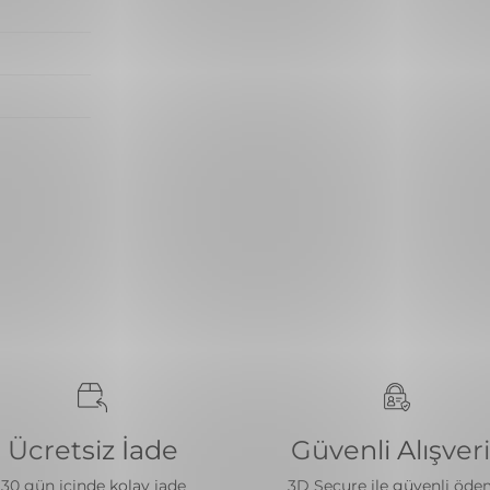
Ücretsiz İade
Güvenli Alışver
30 gün içinde kolay iade
3D Secure ile güvenli öd