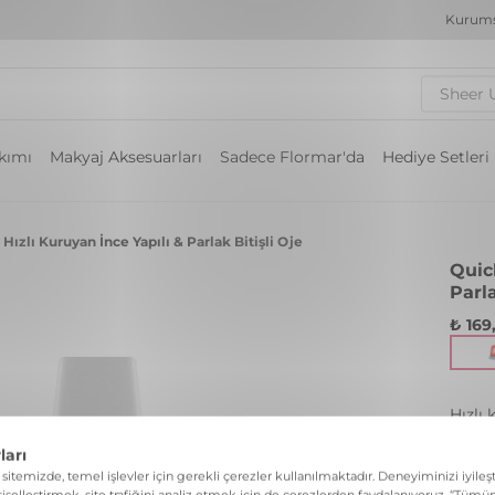
Kurums
Sheer 
akımı
Makyaj Aksesuarları
Sadece Flormar'da
Hediye Setleri
Hızlı Kuruyan İnce Yapılı & Parlak Bitişli Oje
Quic
Parla
₺ 169
Hızlı 
Renk