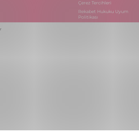
Çerez Tercihleri
Rekabet Hukuku Uyum
Politikası
r