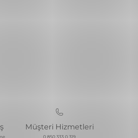
iş
Müşteri Hizmetleri
eme
0 850 333 0 319