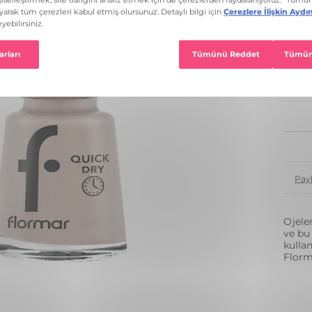
23 R
1
Pay
Ojele
ve bu 
kulla
Florm