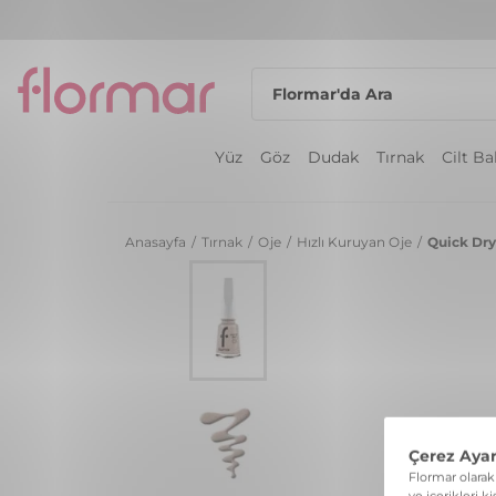
Yüz
Göz
Dudak
Tırnak
Cilt B
Anasayfa
/
Tırnak
/
Oje
/
Hızlı Kuruyan Oje
/
Quick Dry 