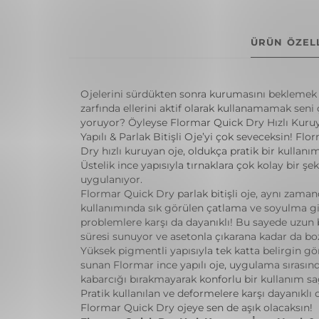
ÜRÜN ÖZELL
Ojelerini sürdükten sonra kurumasını beklemek 
zarfında ellerini aktif olarak kullanamamak sen
yoruyor? Öyleyse Flormar Quick Dry Hızlı Kuru
Yapılı & Parlak Bitişli Oje’yi çok seveceksin! Fl
Dry hızlı kuruyan oje, oldukça pratik bir kullanı
Üstelik ince yapısıyla tırnaklara çok kolay bir şek
uygulanıyor.
Flormar Quick Dry parlak bitişli oje, aynı zaman
kullanımında sık görülen çatlama ve soyulma gi
problemlere karşı da dayanıklı! Bu sayede uzun 
süresi sunuyor ve asetonla çıkarana kadar da b
Yüksek pigmentli yapısıyla tek katta belirgin 
sunan Flormar ince yapılı oje, uygulama sırasın
kabarcığı bırakmayarak konforlu bir kullanım sağ
Pratik kullanılan ve deformelere karşı dayanıklı 
Flormar Quick Dry ojeye sen de aşık olacaksın!