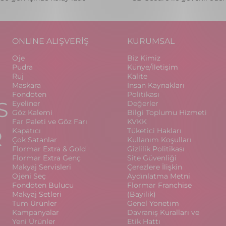
ONLINE ALIŞVERİŞ
KURUMSAL
Oje
Biz Kimiz
Pudra
Künye/İletişim
Ruj
Kalite
Maskara
İnsan Kaynakları
Fondöten
Politikası
S
Eyeliner
Değerler
Göz Kalemi
Bilgi Toplumu Hizmeti
Far Paleti ve Göz Farı
KVKK
R
Kapatıcı
Tüketici Hakları
Çok Satanlar
Kullanım Koşulları
Flormar Extra & Gold
Gizlilik Politikası
Flormar Extra Genç
Site Güvenliği
Makyaj Servisleri
Çerezlere İlişkin
Ojeni Seç
Aydınlatma Metni
Fondöten Bulucu
Flormar Franchise
Makyaj Setleri
(Bayilik)
Tüm Ürünler
Genel Yönetim
Kampanyalar
Davranış Kuralları ve
Yeni Ürünler
Etik Hattı