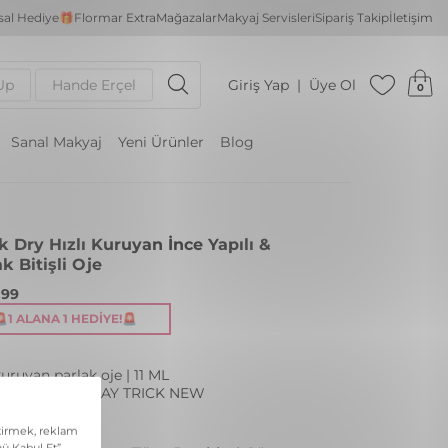
al Hediye🎁
Flormar Extra
Mağazalar
Makyaj Servisleri
Sipariş Takip
İletişim
Up
Hande Erçel
Giriş Yap
Üye Ol
0
Sanal Makyaj
Yeni Ürünler
Blog
k Dry Hızlı Kuruyan İnce Yapılı &
k Bitişli Oje
,99
🚨1 ALANA 1 HEDIYE!🚨
kuruyan parlak oje | 11 ML
: QD12 EVERYDAY TRICK NEW