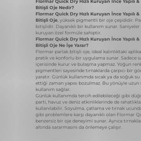
Flormar Quick Dry Hızlı Kuruyan İnce Yapılı &
Bitişli Oje Nedir?
Flormar Quick Dry Hızlı Kuruyan İnce Yapılı &
Bitişli Oje
, yüksek pigmentli bir oje çeşididir. Pa
bitişlidir. Dayanıklı bir kullanım sunar. Saniyeler
kuruyan özel formüle sahiptir.
Flormar Quick Dry Hızlı Kuruyan İnce Yapılı &
Bitişli Oje Ne İşe Yarar?
Flormar parlak bitişli oje, ideal kalınlıktaki aplika
pratik ve konforlu bir uygulama sunar. Sadece s
içerisinde kurur ve bulaşma yapmaz. Yoğun ren
pigmentleri sayesinde tırnaklarda çarpıcı bir 
yaratır. Günlük kullanımda sıcak ya da soğuk su
ettiği zaman yapısı bozulmaz. Bu yönüyle uzun s
kullanım sağlar.
Günlük kullanımda tercih edilebileceği gibi düğü
parti, havuz ve deniz etkinliklerinde de rahatlıkla
kullanılabilir. Soyulma, çatlama ve tırnak ucun
gibi problemlere karşı dayanıklı olan Flormar Qu
benzersiz bir oje deneyimi sunar. Ayrıca tırnakla
altında sararmasını da önlemeye çalışır.