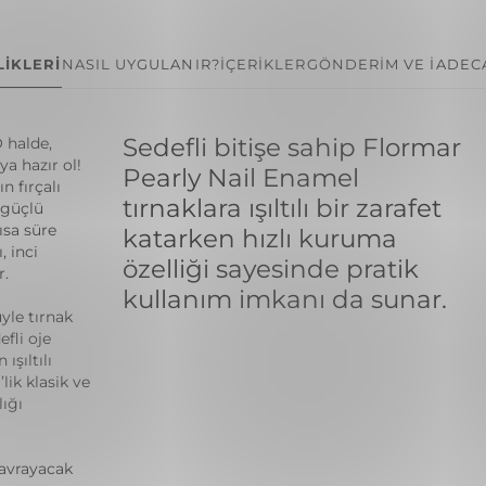
İKLERİ
NASIL UYGULANIR?
İÇERİKLER
GÖNDERİM VE İADE
C
Sedefli bitişe sahip Flormar
 halde,
a hazır ol!
Pearly Nail Enamel
n fırçalı
tırnaklara ışıltılı bir zarafet
 güçlü
ısa süre
katarken hızlı kuruma
, inci
özelliği sayesinde pratik
r.
kullanım imkanı da sunar.
yle tırnak
fli oje
ışıltılı
lik klasik ve
ığı
kavrayacak