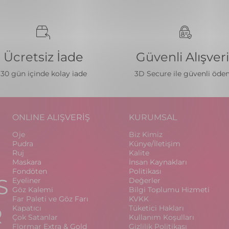
Ücretsiz İade
Güvenli Alışver
30 gün içinde kolay iade
3D Secure ile güvenli öd
ONLINE ALIŞVERİŞ
KURUMSAL
Oje
Biz Kimiz
Pudra
Künye/İletişim
Ruj
Kalite
Maskara
İnsan Kaynakları
Fondöten
Politikası
S
Eyeliner
Değerler
Göz Kalemi
Bilgi Toplumu Hizmeti
Far Paleti ve Göz Farı
KVKK
R
Kapatıcı
Tüketici Hakları
Çok Satanlar
Kullanım Koşulları
Flormar Extra & Gold
Gizlilik Politikası