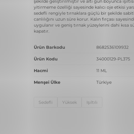
şekilde geliştirilmiştir ve altı gün boyunca ışıltıs
yitirmeme özelliği sayesinde kalıcı oje etkisi yara
sedefli rengiyle tırnaklara güçlü bir şekilde sabit
canlılığını uzun süre korur. Kalın fırçası sayesin
uygulanır ve geniş tırnak yüzeylerini dahi kısa s
kapatır.
Ürün Barkodu
8682536109932
Ürün Kodu
34000129-PL375
Hacmi
11 ML
Menşei Ülke
Türkiye
Sedefli̇
Yüksek
Işıltılı