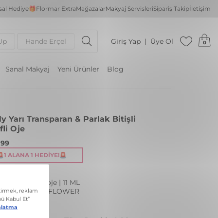
al Hediye🎁
Flormar Extra
Mağazalar
Makyaj Servisleri
Sipariş Takip
İletişim
Up
Hande Erçel
Giriş Yap
Üye Ol
0
Sanal Makyaj
Yeni Ürünler
Blog
ly Yarı Transparan & Parlak Bitişli
fli Oje
,99
🚨1 ALANA 1 HEDIYE!🚨
lı/sedefli parlak oje | 11 ML
: PL375 VETCH FLOWER