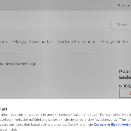
Kurums
Sheer 
akımı
Makyaj Aksesuarları
Sadece Flormar'da
Hediye Setleri
k Bitişli Sedefli Oje
Pear
Sede
₺ 169
Işıltı
Renk