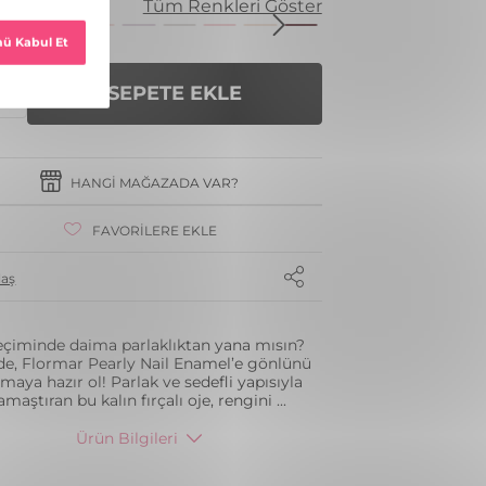
enk
Tüm Renkleri Göster
SEPETE EKLE
HANGI MAĞAZADA VAR?
FAVORILERE EKLE
laş
eçiminde daima parlaklıktan yana mısın?
de, Flormar Pearly Nail Enamel’e gönlünü
maya hazır ol! Parlak ve sedefli yapısıyla
maştıran bu kalın fırçalı oje, rengini
...
Ürün Bilgileri