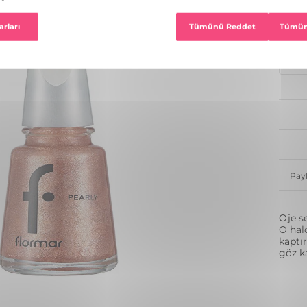
33 R
1
Pay
Oje s
O hal
kaptır
göz ka