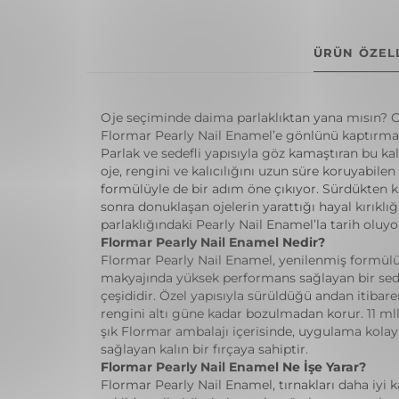
ÜRÜN ÖZELL
Oje seçiminde daima parlaklıktan yana mısın? O
Flormar Pearly Nail Enamel’e gönlünü kaptırmay
Parlak ve sedefli yapısıyla göz kamaştıran bu kalı
oje, rengini ve kalıcılığını uzun süre koruyabilen
formülüyle de bir adım öne çıkıyor. Sürdükten k
sonra donuklaşan ojelerin yarattığı hayal kırıklığı
parlaklığındaki Pearly Nail Enamel’la tarih oluyo
Flormar Pearly Nail Enamel Nedir?
Flormar Pearly Nail Enamel, yenilenmiş formülü
makyajında yüksek performans sağlayan bir sede
çeşididir. Özel yapısıyla sürüldüğü andan itibaren 
rengini altı güne kadar bozulmadan korur. 11 mll’
şık Flormar ambalajı içerisinde, uygulama kolayl
sağlayan kalın bir fırçaya sahiptir.
Flormar Pearly Nail Enamel Ne İşe Yarar?
Flormar Pearly Nail Enamel, tırnakları daha iyi 