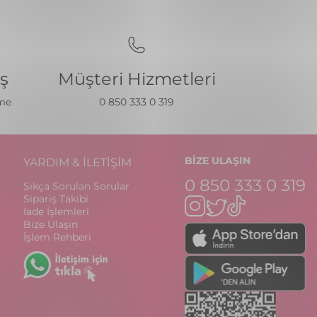
iş
Müşteri Hizmetleri
eme
0 850 333 0 319
BİZE ULAŞIN
YARDIM & İLETİŞİM
0 850 333 0 319
Sıkça Sorulan Sorular
Sipariş Takibi
İade İşlemleri
Bize Ulaşın
İşlem Rehberi