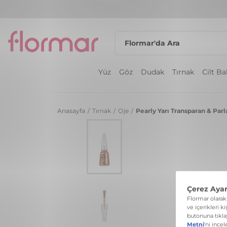
Yüz
Göz
Dudak
Tırnak
Cilt B
Anasayfa
/
Tırnak
/
Oje
/
Pearly Yarı Transparan & Parla