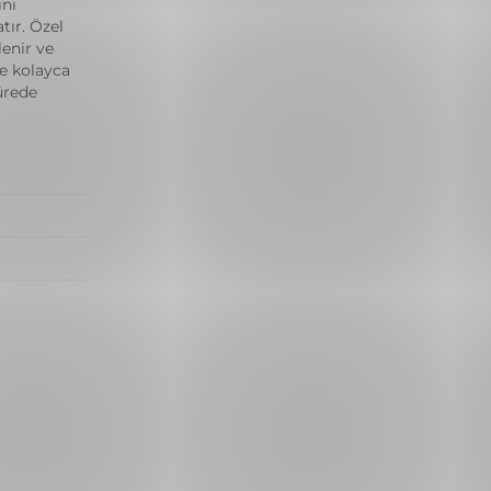
ını
tır. Özel
lenir ve
de kolayca
ürede