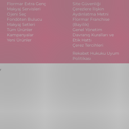
Flormar Extra Genç
Site Güvenliği
Makyaj Servisleri
Çerezlere İlişkin
Ojeni Seç
Aydınlatma Metni
Fondöten Bulucu
Flormar Franchise
Makyaj Setleri
(Bayilik)
Tüm Ürünler
Genel Yönetim
Kampanyalar
Davranış Kuralları ve
Yeni Ürünler
Etik Hattı
Çerez Tercihleri
Rekabet Hukuku Uyum
Politikası
r