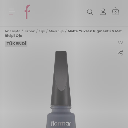
0
Anasayfa
/
Tırnak
/
Oje
/
Mavi Oje
/
Matte Yüksek Pigmentli & Mat
Bitişli Oje