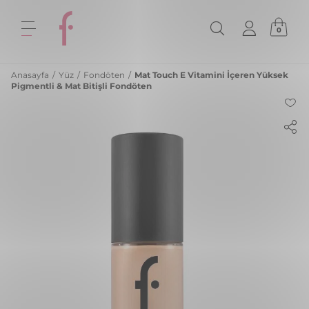
0
Anasayfa
/
Yüz
/
Fondöten
/
Mat Touch E Vitamini İçeren Yüksek
Pigmentli & Mat Bitişli Fondöten