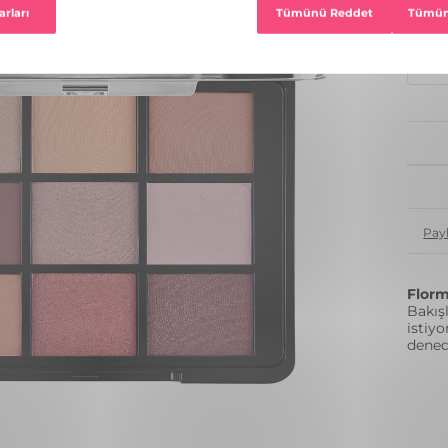
1
Pay
Florm
Bakış
istiy
dened