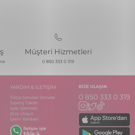
iş
Müşteri Hizmetleri
eme
0 850 333 0 319
BİZE ULAŞIN
YARDIM & İLETİŞİM
0 850 333 0 319
Sıkça Sorulan Sorular
Sipariş Takibi
İade İşlemleri
Bize Ulaşın
İşlem Rehberi