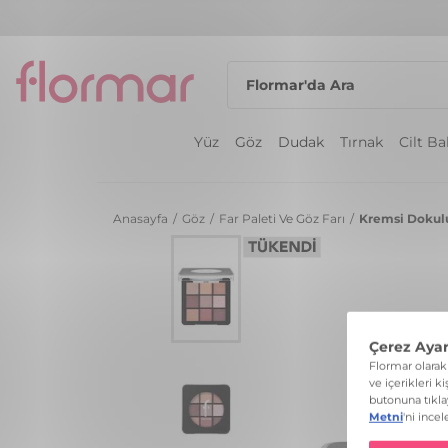
Yüz
Göz
Dudak
Tırnak
Cilt B
Anasayfa
/
Göz
/
Far Paleti Ve Göz Farı
/
Kremsi Dokulu 