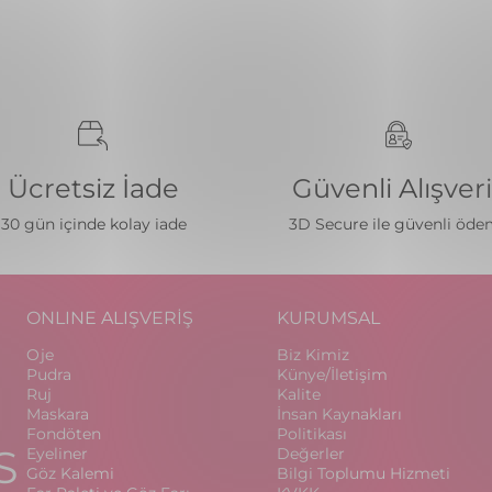
Ücretsiz İade
Güvenli Alışver
30 gün içinde kolay iade
3D Secure ile güvenli öd
ONLINE ALIŞVERİŞ
KURUMSAL
Oje
Biz Kimiz
Pudra
Künye/İletişim
Ruj
Kalite
Maskara
İnsan Kaynakları
Fondöten
Politikası
S
Eyeliner
Değerler
Göz Kalemi
Bilgi Toplumu Hizmeti