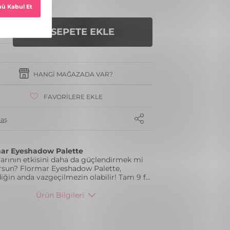
SEPETE EKLE
HANGI MAĞAZADA VAR?
FAVORILERE EKLE
laş
ar Eyeshadow Palette
larının etkisini daha da güçlendirmek mi
orsun? Flormar Eyeshadow Palette,
iğin anda vazgeçilmezin olabilir! Tam 9 f
...
Ürün Bilgileri