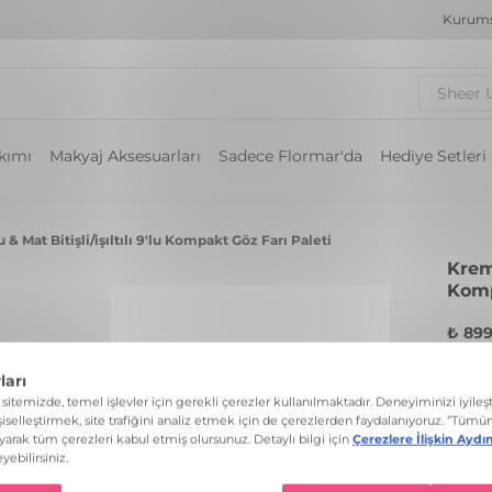
Kurums
Sheer 
akımı
Makyaj Aksesuarları
Sadece Flormar'da
Hediye Setleri
& Mat Bitişli/işıltılı 9'lu Kompakt Göz Farı Paleti
Krems
Komp
₺ 899
Yarı m
Renk:
0 Re