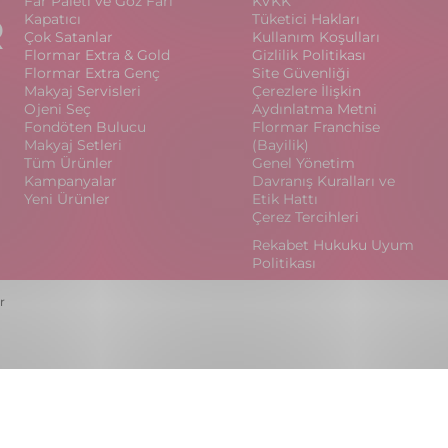
Far Paleti ve Göz Farı
KVKK
R
Kapatıcı
Tüketici Hakları
Çok Satanlar
Kullanım Koşulları
Flormar Extra & Gold
Gizlilik Politikası
Flormar Extra Genç
Site Güvenliği
Makyaj Servisleri
Çerezlere İlişkin
Ojeni Seç
Aydınlatma Metni
Fondöten Bulucu
Flormar Franchise
Makyaj Setleri
(Bayilik)
Tüm Ürünler
Genel Yönetim
Kampanyalar
Davranış Kuralları ve
Yeni Ürünler
Etik Hattı
Çerez Tercihleri
Rekabet Hukuku Uyum
Politikası
r