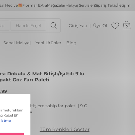
al Hediye🎁
Flormar Extra
Mağazalar
Makyaj Servisleri
Sipariş Takip
İletişim
Up
Hande Erçel
Giriş Yap
Üye Ol
0
Sanal Makyaj
Yeni Ürünler
Blog
i Dokulu & Mat Bitişli/Işıltılı 9'lu
akt Göz Farı Paleti
,99
at ve sedefli bitişlere sahip far paleti | 9 G
 006 FELT CUTE
nk
Tüm Renkleri Göster