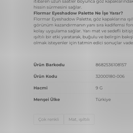
itibaren uzun saatler boyunca göz kapaklarındak
hissin sürmesini sağlar.
Flormar Eyeshadow Palette Ne İşe Yarar?
Flormar Eyeshadow Palette, göz kapaklarına ışıltı
görünüm kazandırmanın yanı sıra kadifemsi fo
kolay uygulama sağlar. Yarı mat ve sedefli bitişi
ışıltılı bir etki yaratarak, buğulu ve belirgin bakı
olmak isteyenler için tatmin edici sonuçlar vade
Ürün Barkodu
8682536108157
Ürün Kodu
32000180-006
Hacmi
9 G
Menşei Ülke
Türkiye
Çok renkli̇
Mat, ışıltılı