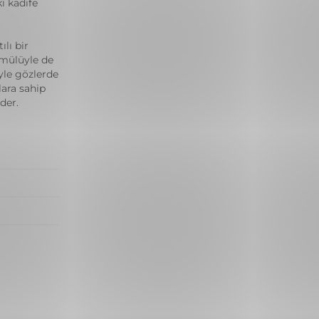
i kadife
lı bir
rmülüyle de
yle gözlerde
şlara sahip
der.