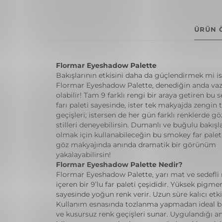
ÜRÜN 
Flormar Eyeshadow Palette
Bakışlarının etkisini daha da güçlendirmek mi i
Flormar Eyeshadow Palette, denediğin anda va
olabilir! Tam 9 farklı rengi bir araya getiren bu s
farı paleti sayesinde, ister tek makyajda zengin 
geçişleri; istersen de her gün farklı renklerde g
stilleri deneyebilirsin. Dumanlı ve buğulu bakışl
olmak için kullanabileceğin bu smokey far paleti
göz makyajında anında dramatik bir görünüm
yakalayabilirsin!
Flormar Eyeshadow Palette Nedir?
Flormar Eyeshadow Palette, yarı mat ve sedefli 
içeren bir 9’lu far paleti çeşididir. Yüksek pigmen
sayesinde yoğun renk verir. Uzun süre kalıcı etki
Kullanım esnasında tozlanma yapmadan ideal bi
ve kusursuz renk geçişleri sunar. Uygulandığı a