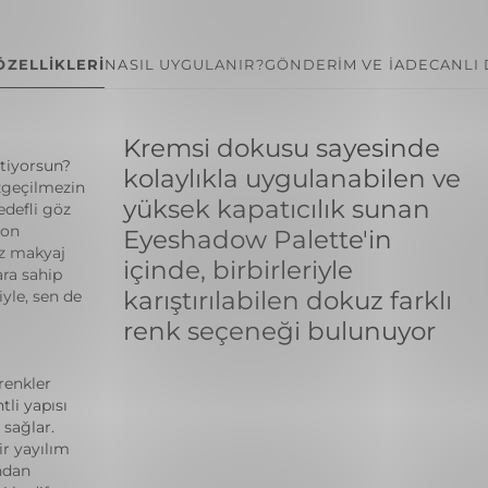
ÖZELLİKLERİ
NASIL UYGULANIR?
GÖNDERİM VE İADE
CANLI
Kremsi dokusu sayesinde
stiyorsun?
kolaylıkla uygulanabilen ve
zgeçilmezin
yüksek kapatıcılık sunan
edefli göz
ton
Eyeshadow Palette'in
öz makyaj
içinde, birbirleriyle
ara sahip
karıştırılabilen dokuz farklı
yle, sen de
renk seçeneği bulunuyor
renkler
tli yapısı
 sağlar.
r yayılım
ndan