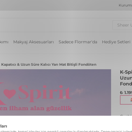
Kurums
Sheer 
akımı
Makyaj Aksesuarları
Sadece Flormar'da
Hediye Setleri
Kapatıcı & Uzun Süre Kalıcı Yarı Mat Bitişli Fondöten
K-Sp
Uzun 
Fond
₺ 1.1
Cushi
G
Renk: