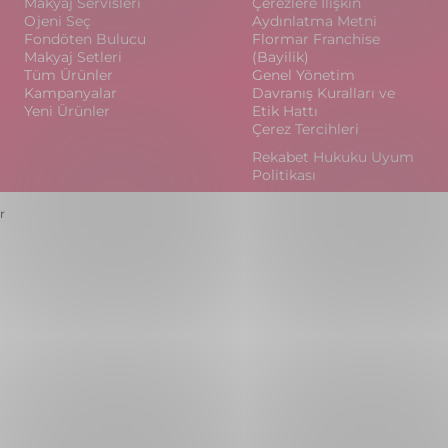
Makyaj Servisleri
Çerezlere İlişkin
Ojeni Seç
Aydınlatma Metni
Fondöten Bulucu
Flormar Franchise
Makyaj Setleri
(Bayilik)
Tüm Ürünler
Genel Yönetim
Kampanyalar
Davranış Kuralları ve
Yeni Ürünler
Etik Hattı
Çerez Tercihleri
Rekabet Hukuku Uyum
Politikası
r