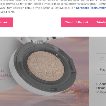
8 Re
1
Pay
Florm
Uzun 
Makya