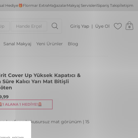
al Hediye🎁
Flormar Extra
Mağazalar
Makyaj Servisleri
Sipariş Takip
İletişim
Up
Hande Erçel
Giriş Yap
Üye Ol
0
Sanal Makyaj
Yeni Ürünler
Blog
irit Cover Up Yüksek Kapatıcı &
Süre Kalıcı Yarı Mat Bitişli
öten
99,99
🚨1 ALANA 1 HEDIYE!🚨
on konforuyla kusursuz mat görünüm | 15
 001 IVORY