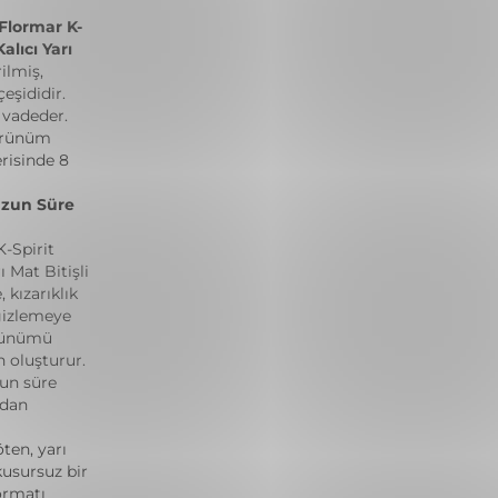
Flormar K-
lıcı Yarı
ilmiş,
eşididir.
 vadeder.
görünüm
risinde 8
Uzun Süre
-Spirit
 Mat Bitişli
 kızarıklık
gizlemeye
örünümü
 oluşturur.
un süre
adan
ten, yarı
kusursuz bir
ormatı