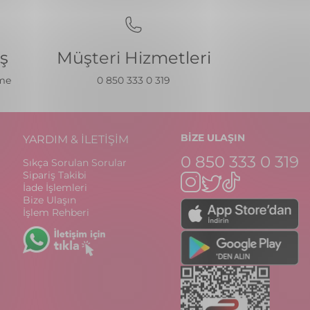
iş
Müşteri Hizmetleri
eme
0 850 333 0 319
BİZE ULAŞIN
YARDIM & İLETİŞİM
0 850 333 0 319
Sıkça Sorulan Sorular
Sipariş Takibi
İade İşlemleri
Bize Ulaşın
İşlem Rehberi