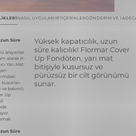
İKLERİ
NASIL UYGULANIR?
İÇERİKLER
GÖNDERİM VE İADE
C
Yüksek kapatıcılık, uzun
Uzun Süre
süre kalıcılık! Flormar Cover
mü arayanlar
Up Fondöten, yarı mat
ham alarak K-
ıcı Yarı Mat
bitişiyle kusursuz ve
eşen
pürüzsüz bir cilt görünümü
ormdaki
sunar.
 kusurları
e ve bakımlı
er Up
li
nde
uyor.
apmak
Uzun Süre