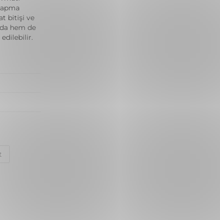
 yapma
t bitişi ve
rda hem de
dilebilir.
t