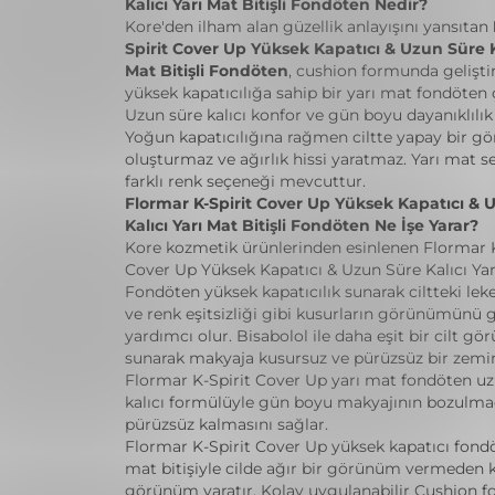
Kalıcı Yarı Mat Bitişli Fondöten Nedir?
Kore'den ilham alan güzellik anlayışını yansıtan
Spirit Cover Up Yüksek Kapatıcı & Uzun Süre Ka
Mat Bitişli Fondöten
, cushion formunda geliştir
yüksek kapatıcılığa sahip bir yarı mat fondöten ç
Uzun süre kalıcı konfor ve gün boyu dayanıklılık
Yoğun kapatıcılığına rağmen ciltte yapay bir 
oluşturmaz ve ağırlık hissi yaratmaz. Yarı mat se
farklı renk seçeneği mevcuttur.
Flormar K-Spirit Cover Up Yüksek Kapatıcı & 
Kalıcı Yarı Mat Bitişli Fondöten Ne İşe Yarar?
Kore kozmetik ürünlerinden esinlenen Flormar K
Cover Up Yüksek Kapatıcı & Uzun Süre Kalıcı Yarı
Fondöten yüksek kapatıcılık sunarak ciltteki leke,
ve renk eşitsizliği gibi kusurların görünümünü 
yardımcı olur. Bisabolol ile daha eşit bir cilt g
sunarak makyaja kusursuz ve pürüzsüz bir zemin
Flormar K-Spirit Cover Up yarı mat fondöten uz
kalıcı formülüyle gün boyu makyajının bozulm
pürüzsüz kalmasını sağlar.
Flormar K-Spirit Cover Up yüksek kapatıcı fondö
mat bitişiyle cilde ağır bir görünüm vermeden 
görünüm yaratır. Kolay uygulanabilir Cushion f