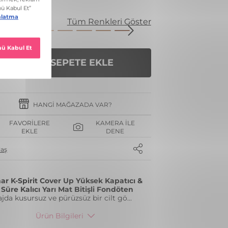
nk
Tüm Renkleri Göster
SEPETE EKLE
HANGI MAĞAZADA VAR?
FAVORILERE
KAMERA İLE
EKLE
DENE
laş
ar K-Spirit Cover Up Yüksek Kapatıcı &
Süre Kalıcı Yarı Mat Bitişli Fondöten
jda kusursuz ve pürüzsüz bir cilt gö
...
Ürün Bilgileri