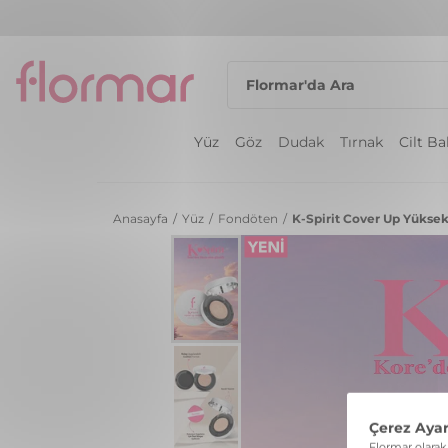
Yüz
Göz
Dudak
Tırnak
Cilt B
Anasayfa
/
Yüz
/
Fondöten
/
K-Spirit Cover Up Yüksek 