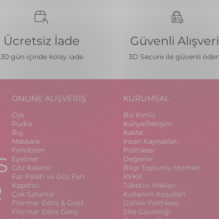
Ücretsiz İade
Güvenli Alışver
30 gün içinde kolay iade
3D Secure ile güvenli öd
ONLINE ALIŞVERİŞ
KURUMSAL
Oje
Biz Kimiz
Pudra
Künye/İletişim
Ruj
Kalite
Maskara
İnsan Kaynakları
Fondöten
Politikası
S
Eyeliner
Değerler
Göz Kalemi
Bilgi Toplumu Hizmeti
Far Paleti ve Göz Farı
KVKK
R
Kapatıcı
Tüketici Hakları
Çok Satanlar
Kullanım Koşulları
Flormar Extra & Gold
Gizlilik Politikası
Flormar Extra Genç
Site Güvenliği