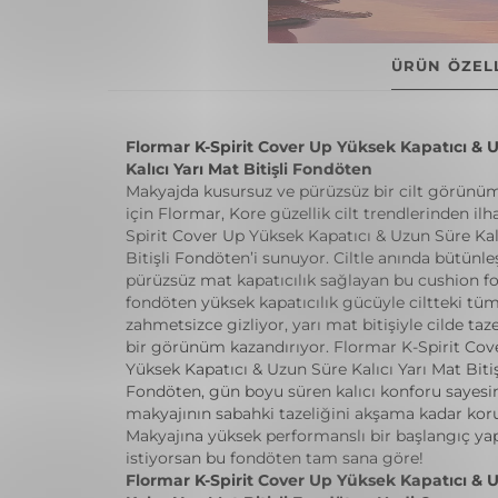
ÜRÜN ÖZELL
Flormar K-Spirit Cover Up Yüksek Kapatıcı & 
Kalıcı Yarı Mat Bitişli Fondöten
Makyajda kusursuz ve pürüzsüz bir cilt görünü
için Flormar, Kore güzellik cilt trendlerinden il
Spirit Cover Up Yüksek Kapatıcı & Uzun Süre Kal
Bitişli Fondöten’i sunuyor. Ciltle anında bütünl
pürüzsüz mat kapatıcılık sağlayan bu cushion f
fondöten yüksek kapatıcılık gücüyle ciltteki tüm
zahmetsizce gizliyor, yarı mat bitişiyle cilde taz
bir görünüm kazandırıyor. Flormar K-Spirit Cov
Yüksek Kapatıcı & Uzun Süre Kalıcı Yarı Mat Bitiş
Fondöten, gün boyu süren kalıcı konforu sayesi
makyajının sabahki tazeliğini akşama kadar kor
Makyajına yüksek performanslı bir başlangıç y
istiyorsan bu fondöten tam sana göre!
Flormar K-Spirit Cover Up Yüksek Kapatıcı & 