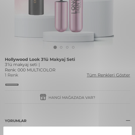
Hollywood Look 3'lü Makyaj Seti
3'lü makyaj seti |
Renk: 000 MULTICOLOR
1 Renk
Tüm Renkleri Göster
HANGI MAĞAZADA VAR?
YORUMLAR
Bu ürün için henüz hiç yorum yapılmadı.