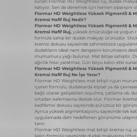
sunan Flormar HD Weightless ruj, dudak makyaj
katıyor. Sen de denemek için hemen siparişini o
Flormar HD Weightless Yüksek Pigmentli & Mat
Kremsi Hafif Ruj Nedir?
Flormar HD Weightless Yüksek Pigmentli & Mat
Kremsi Hafif Ruj,
yüksek örtücülüğe ve yoğun r
formüle sahip bir dudak makyajı ürünüdür. Stick
kremsi dokusu sayesinde zahmetsizce uygulanır.
dudakların ideal nem dengesini korumasını des
mumumuru yağı bulunur. Mat bitişe sahiptir. D
ağırlık hissi yaratmaz. Gün boyu kalıcı etki sunar
Flormar HD Weightless Yüksek Pigmentli & Mat
Kremsi Hafif Ruj Ne İşe Yarar?
Flormar HD Weightless mat bitişli rujun muru
içeren formülü, dudaklarda kişisel ya da çevres
bağlı olarak gelişebilen soyulma, çatlama vb. d
ortadan kalkmasına destek olur. Flormar kremsi h
kadifemsi dokusu sayesinde pürüzsüz bir görün
Ayrıca yüksek pigmentasyonu sayesinde tek kat
uygulamada dahi hedeflenen görünüme ulaşma
tanır.
Flormar HD Weightless mat bitişli kremsi ruj, u
kalıcı formülü sayesinde dudak makyajına rötu