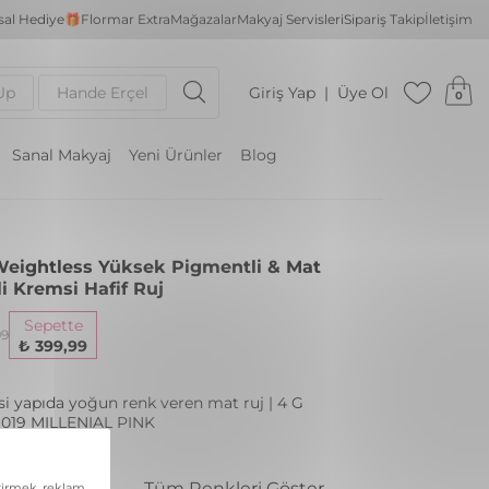
al Hediye🎁
Flormar Extra
Mağazalar
Makyaj Servisleri
Sipariş Takip
İletişim
Up
Hande Erçel
Giriş Yap
Üye Ol
0
Sanal Makyaj
Yeni Ürünler
Blog
eightless Yüksek Pigmentli & Mat
li Kremsi Hafif Ruj
Sepette
99
₺ 399,99
i yapıda yoğun renk veren mat ruj | 4 G
 019 MILLENIAL PINK
enk
Tüm Renkleri Göster