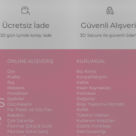
Ücretsiz İade
Güvenli Alışver
30 gün içinde kolay iade
3D Secure ile güvenli öd
ONLINE ALIŞVERİŞ
KURUMSAL
Oje
Biz Kimiz
Pudra
Künye/İletişim
Ruj
Kalite
Maskara
İnsan Kaynakları
Fondöten
Politikası
S
Eyeliner
Değerler
Göz Kalemi
Bilgi Toplumu Hizmeti
Far Paleti ve Göz Farı
KVKK
R
Kapatıcı
Tüketici Hakları
Çok Satanlar
Kullanım Koşulları
Flormar Extra & Gold
Gizlilik Politikası
Flormar Extra Genç
Site Güvenliği