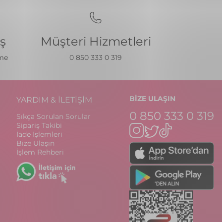
iş
Müşteri Hizmetleri
eme
0 850 333 0 319
BİZE ULAŞIN
YARDIM & İLETİŞİM
0 850 333 0 319
Sıkça Sorulan Sorular
Sipariş Takibi
İade İşlemleri
Bize Ulaşın
İşlem Rehberi