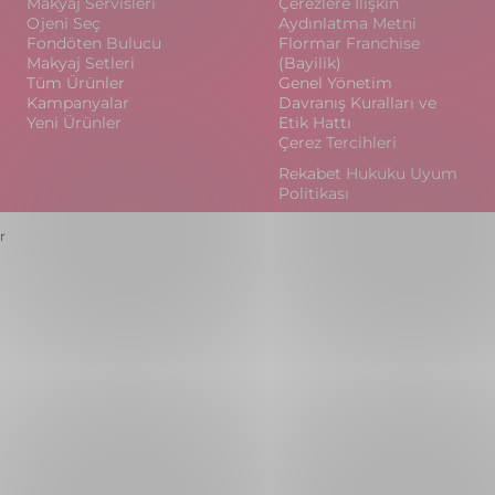
Makyaj Servisleri
Çerezlere İlişkin
Ojeni Seç
Aydınlatma Metni
Fondöten Bulucu
Flormar Franchise
Makyaj Setleri
(Bayilik)
Tüm Ürünler
Genel Yönetim
Kampanyalar
Davranış Kuralları ve
Yeni Ürünler
Etik Hattı
Çerez Tercihleri
Rekabet Hukuku Uyum
Politikası
r