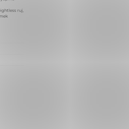
ghtless ruj,
tmek