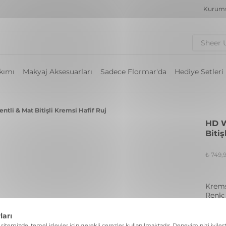
Kurums
Sheer 
akımı
Makyaj Aksesuarları
Sadece Flormar'da
Hediye Setleri
tli & Mat Bitişli Kremsi Hafif Ruj
HD W
Bitiş
₺ 749,
Krems
Renk:
10 R