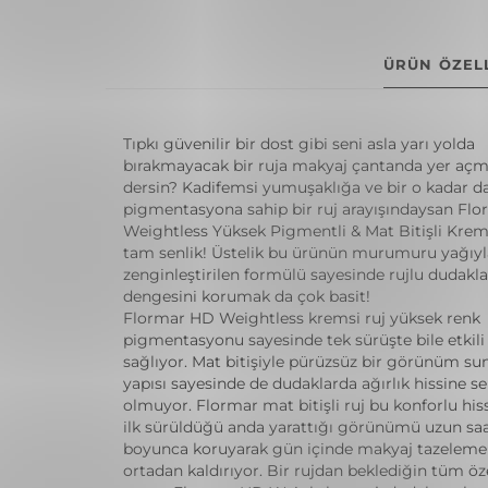
ÜRÜN ÖZELL
Tıpkı güvenilir bir dost gibi seni asla yarı yolda
bırakmayacak bir ruja makyaj çantanda yer aç
dersin? Kadifemsi yumuşaklığa ve bir o kadar d
pigmentasyona sahip bir ruj arayışındaysan Fl
Weightless Yüksek Pigmentli & Mat Bitişli Krems
tam senlik! Üstelik bu ürünün murumuru yağıyl
zenginleştirilen formülü sayesinde rujlu dudakl
dengesini korumak da çok basit!
Flormar HD Weightless kremsi ruj yüksek renk
pigmentasyonu sayesinde tek sürüşte bile etkili
sağlıyor. Mat bitişiyle pürüzsüz bir görünüm sun
yapısı sayesinde de dudaklarda ağırlık hissine s
olmuyor. Flormar mat bitişli ruj bu konforlu hiss
ilk sürüldüğü anda yarattığı görünümü uzun saa
boyunca koruyarak gün içinde makyaj tazeleme 
ortadan kaldırıyor. Bir rujdan beklediğin tüm öze