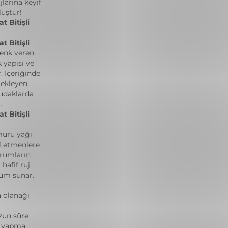
larına keyif
luştur!
 Bitişli
 Bitişli
enk veren
 yapısı ve
 İçeriğinde
tekleyen
udaklarda
.
 Bitişli
muru yağı
el etmenlere
urumların
afif ruj,
üm sunar.
 olanağı
zun süre
ş yapma