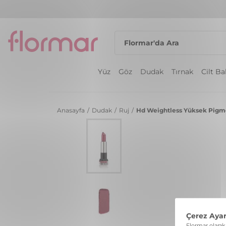
Yüz
Göz
Dudak
Tırnak
Cilt B
Anasayfa
/
Dudak
/
Ruj
/
Hd Weightless Yüksek Pigmen