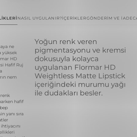
İKLERİ
NASIL UYGULANIR?
İÇERİKLER
GÖNDERİM VE İADE
C
Yoğun renk veren
maya ne
pigmentasyonu ve kremsi
a yüksek
dokusuyla kolayca
ormar HD
i Hafif Ruj
uygulanan Flormar HD
a
Weightless Matte Lipstick
arın nem
içeriğindeki murumu yağı
ile dudakları besler.
 renk
arken hafif
ebep
in yanı sıra
tler
ihtiyacını
llikleri