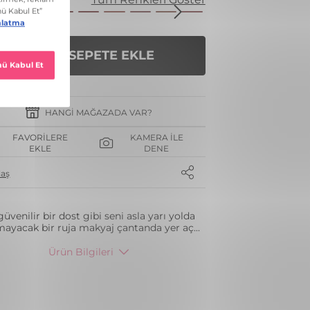
SEPETE EKLE
HANGI MAĞAZADA VAR?
FAVORILERE
KAMERA İLE
EKLE
DENE
laş
güvenilir bir dost gibi seni asla yarı yolda
mayacak bir ruja makyaj çantanda yer aç
...
Ürün Bilgileri