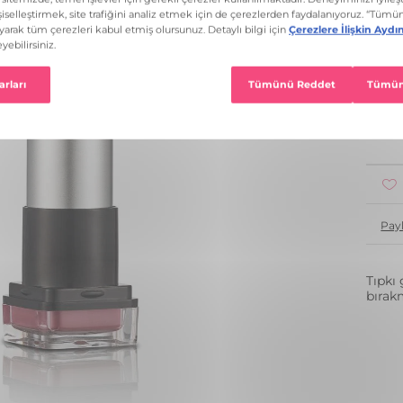
1
Pay
Tıpkı 
bırak