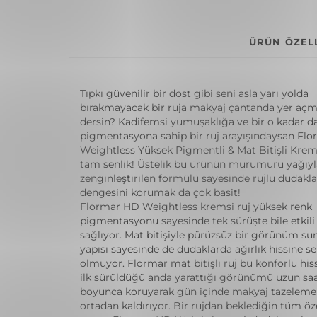
ÜRÜN ÖZELL
Tıpkı güvenilir bir dost gibi seni asla yarı yolda
bırakmayacak bir ruja makyaj çantanda yer aç
dersin? Kadifemsi yumuşaklığa ve bir o kadar d
pigmentasyona sahip bir ruj arayışındaysan Fl
Weightless Yüksek Pigmentli & Mat Bitişli Krems
tam senlik! Üstelik bu ürünün murumuru yağıyl
zenginleştirilen formülü sayesinde rujlu dudakl
dengesini korumak da çok basit!
Flormar HD Weightless kremsi ruj yüksek renk
pigmentasyonu sayesinde tek sürüşte bile etkili
sağlıyor. Mat bitişiyle pürüzsüz bir görünüm sun
yapısı sayesinde de dudaklarda ağırlık hissine s
olmuyor. Flormar mat bitişli ruj bu konforlu hiss
ilk sürüldüğü anda yarattığı görünümü uzun saa
boyunca koruyarak gün içinde makyaj tazeleme 
ortadan kaldırıyor. Bir rujdan beklediğin tüm öze