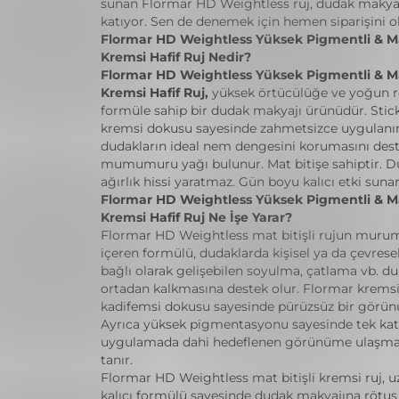
sunan Flormar HD Weightless ruj, dudak makyaj
katıyor. Sen de denemek için hemen siparişini o
Flormar HD Weightless Yüksek Pigmentli & Mat
Kremsi Hafif Ruj Nedir?
Flormar HD Weightless Yüksek Pigmentli & Mat
Kremsi Hafif Ruj,
yüksek örtücülüğe ve yoğun r
formüle sahip bir dudak makyajı ürünüdür. Stick
kremsi dokusu sayesinde zahmetsizce uygulanır.
dudakların ideal nem dengesini korumasını des
mumumuru yağı bulunur. Mat bitişe sahiptir. D
ağırlık hissi yaratmaz. Gün boyu kalıcı etki sunar
Flormar HD Weightless Yüksek Pigmentli & Mat
Kremsi Hafif Ruj Ne İşe Yarar?
Flormar HD Weightless mat bitişli rujun muru
içeren formülü, dudaklarda kişisel ya da çevres
bağlı olarak gelişebilen soyulma, çatlama vb. d
ortadan kalkmasına destek olur. Flormar kremsi h
kadifemsi dokusu sayesinde pürüzsüz bir görün
Ayrıca yüksek pigmentasyonu sayesinde tek kat
uygulamada dahi hedeflenen görünüme ulaşma
tanır.
Flormar HD Weightless mat bitişli kremsi ruj, u
kalıcı formülü sayesinde dudak makyajına rötu