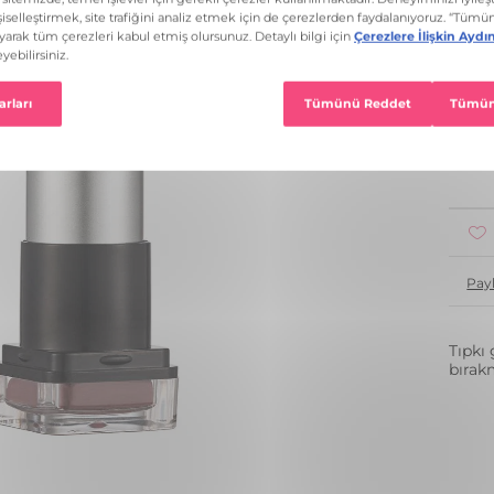
10 R
1
Pay
Tıpkı 
bırak