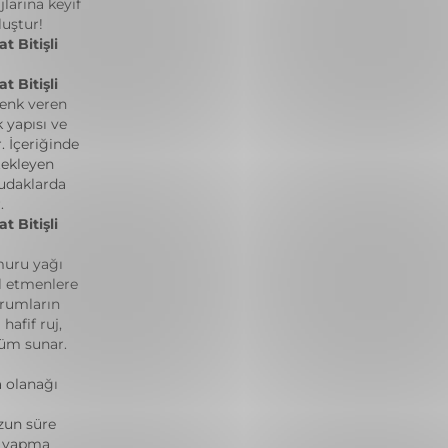
larına keyif
luştur!
 Bitişli
 Bitişli
enk veren
 yapısı ve
 İçeriğinde
tekleyen
udaklarda
.
 Bitişli
muru yağı
el etmenlere
urumların
afif ruj,
üm sunar.
 olanağı
zun süre
ş yapma