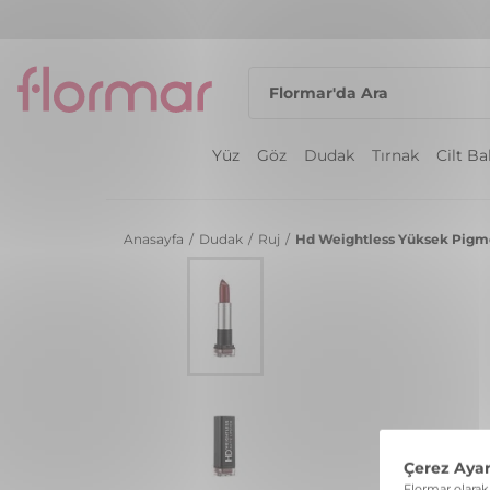
Yüz
Göz
Dudak
Tırnak
Cilt B
Anasayfa
/
Dudak
/
Ruj
/
Hd Weightless Yüksek Pigmen