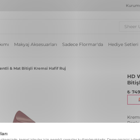
Kurums
Sheer 
akımı
Makyaj Aksesuarları
Sadece Flormar'da
Hediye Setleri
tli & Mat Bitişli Kremsi Hafif Ruj
HD W
Bitiş
₺ 749
Krems
Renk