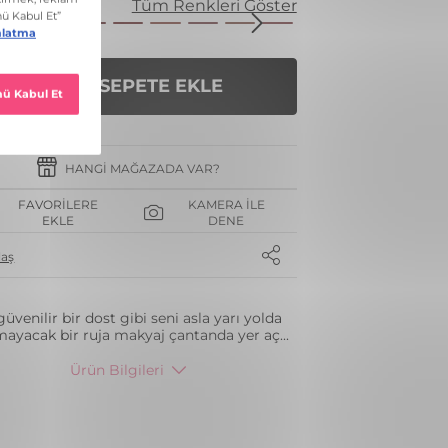
enk
Tüm Renkleri Göster
SEPETE EKLE
HANGI MAĞAZADA VAR?
FAVORILERE
KAMERA İLE
EKLE
DENE
laş
güvenilir bir dost gibi seni asla yarı yolda
mayacak bir ruja makyaj çantanda yer aç
...
Ürün Bilgileri