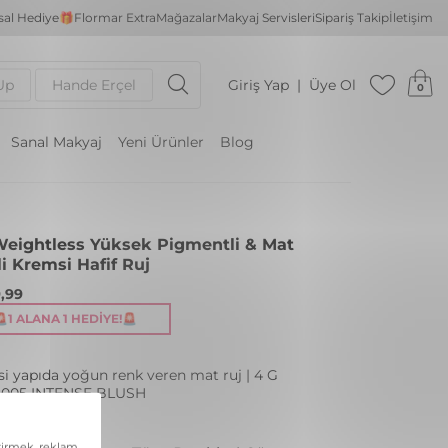
al Hediye🎁
Flormar Extra
Mağazalar
Makyaj Servisleri
Sipariş Takip
İletişim
Up
Hande Erçel
Giriş Yap
Üye Ol
0
Sanal Makyaj
Yeni Ürünler
Blog
eightless Yüksek Pigmentli & Mat
li Kremsi Hafif Ruj
,99
🚨1 ALANA 1 HEDIYE!🚨
i yapıda yoğun renk veren mat ruj | 4 G
: 005 INTENSE BLUSH