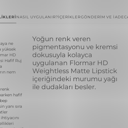
İKLERİ
NASIL UYGULANIR?
İÇERİKLER
GÖNDERİM VE İADE
C
Yoğun renk veren
maya ne
pigmentasyonu ve kremsi
a yüksek
dokusuyla kolayca
ormar HD
i Hafif Ruj
uygulanan Flormar HD
a
Weightless Matte Lipstick
arın nem
içeriğindeki murumu yağı
ile dudakları besler.
 renk
arken hafif
ebep
in yanı sıra
tler
ihtiyacını
llikleri