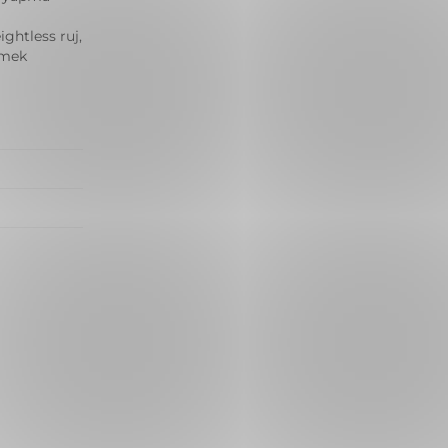
ghtless ruj,
tmek