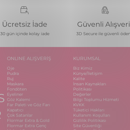
Ücretsiz İade
Güvenli Alışver
30 gün içinde kolay iade
3D Secure ile güvenli öd
ONLINE ALIŞVERİŞ
KURUMSAL
Oje
Biz Kimiz
Pudra
Künye/İletişim
Ruj
Kalite
Maskara
İnsan Kaynakları
Fondöten
Politikası
S
Eyeliner
Değerler
Göz Kalemi
Bilgi Toplumu Hizmeti
Far Paleti ve Göz Farı
KVKK
R
Kapatıcı
Tüketici Hakları
Çok Satanlar
Kullanım Koşulları
Flormar Extra & Gold
Gizlilik Politikası
Flormar Extra Genç
Site Güvenliği