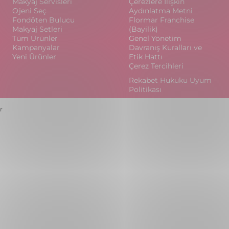
Makyaj Servisleri
Çerezlere İlişkin
Ojeni Seç
Aydınlatma Metni
Fondöten Bulucu
Flormar Franchise
Makyaj Setleri
(Bayilik)
Tüm Ürünler
Genel Yönetim
Kampanyalar
Davranış Kuralları ve
Yeni Ürünler
Etik Hattı
Çerez Tercihleri
Rekabet Hukuku Uyum
Politikası
r