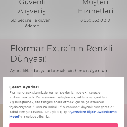
Güvenli
Müşteri
Alışveriş
Hizmetleri
3D Secure ile güvenli
0 850 333 0 319
ödeme
Flormar Extra’nın Renkli
Dünyası!
Ayrıcalıklardan yararlanmak için hemen üye olun.
Üye Ol