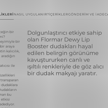
İKLERİ
NASIL UYGULANIR?
İÇERİKLER
GÖNDERİM VE İADE
C
Dolgunlaştırıcı etkiye sahip
ceğin bir
mi?
olan Flormar Dewy Lip
eyimiyle bir
Booster dudakları hayal
bir araya
in kalıcılık,
edilen belirgin görünüme
 aradığın
kavuştururken canlı ve
ışıltılı renkleriyle de göz alıcı
tıcısı ile
bir dudak makyajı yaratır.
ellikleri
ı transparan
e dudaklara
Dudakların
unan bu
 etkisi
adediyor.