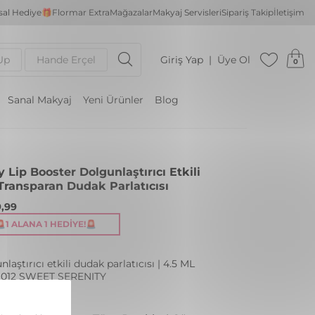
al Hediye🎁
Flormar Extra
Mağazalar
Makyaj Servisleri
Sipariş Takip
İletişim
Up
Hande Erçel
Giriş Yap
Üye Ol
0
Sanal Makyaj
Yeni Ürünler
Blog
 Lip Booster Dolgunlaştırıcı Etkili
 Transparan Dudak Parlatıcısı
,99
🚨1 ALANA 1 HEDIYE!🚨
laştırıcı etkili dudak parlatıcısı | 4.5 ML
 012 SWEET SERENITY