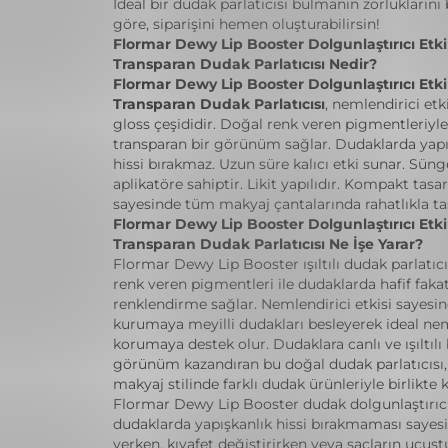
İdeal bir dudak parlatıcısı bulmanın zorluklarını 
göre, siparişini hemen oluşturabilirsin!
Flormar Dewy Lip Booster Dolgunlaştırıcı Etkil
Transparan Dudak Parlatıcısı Nedir?
Flormar Dewy Lip Booster Dolgunlaştırıcı Etkil
Transparan Dudak Parlatıcısı
, nemlendirici etkil
gloss çeşididir. Doğal renk veren pigmentleriyle
transparan bir görünüm sağlar. Dudaklarda yapı
hissi bırakmaz. Uzun süre kalıcı etki sunar. Süng
aplikatöre sahiptir. Likit yapılıdır. Kompakt tasa
sayesinde tüm makyaj çantalarında rahatlıkla taş
Flormar Dewy Lip Booster Dolgunlaştırıcı Etkil
Transparan Dudak Parlatıcısı Ne İşe Yarar?
Flormar Dewy Lip Booster ışıltılı dudak parlatıcı
renk veren pigmentleri ile dudaklarda hafif fakat
renklendirme sağlar. Nemlendirici etkisi sayesi
kurumaya meyilli dudakları besleyerek ideal ne
korumaya destek olur. Dudaklara canlı ve ışıltılı 
görünüm kazandıran bu doğal dudak parlatıcısı,
makyaj stilinde farklı dudak ürünleriyle birlikte ku
Flormar Dewy Lip Booster dudak dolgunlaştırıcı 
dudaklarda yapışkanlık hissi bırakmaması saye
yerken, kıyafet değiştirirken veya saçların uçuşt