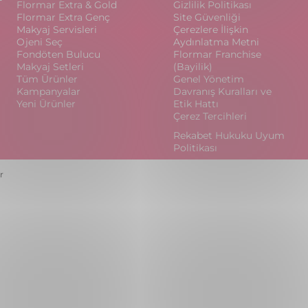
Flormar Extra & Gold
Gizlilik Politikası
Flormar Extra Genç
Site Güvenliği
Makyaj Servisleri
Çerezlere İlişkin
Ojeni Seç
Aydınlatma Metni
Fondöten Bulucu
Flormar Franchise
Makyaj Setleri
(Bayilik)
Tüm Ürünler
Genel Yönetim
Kampanyalar
Davranış Kuralları ve
Yeni Ürünler
Etik Hattı
Çerez Tercihleri
Rekabet Hukuku Uyum
Politikası
r