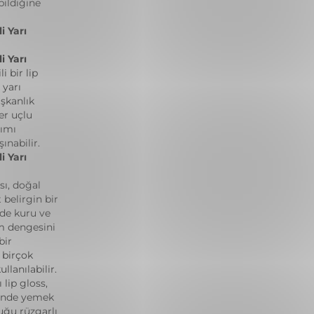
bildiğine
i Yarı
i Yarı
i bir lip
 yarı
şkanlık
er uçlu
rımı
ınabilir.
i Yarı
sı, doğal
 belirgin bir
nde kuru ve
m dengesini
bir
 birçok
llanılabilir.
lip gloss,
sinde yemek
uğu rüzgarlı