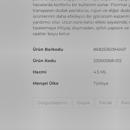
havalarda konforlu bir kullanım sunar. Flormar y
transparan dudak parlatıcısı, rujun ve diğer dud
ürünlerinin daha etkileyici bir görünüm kazanm
yardımcı olur. Uzun süre kalıcı etkisi sayesinde,
tazelemeye ihtiyaç duymadan, ışıltılı yapısını ve
saatler boyu korur.
Ürün Barkodu
8682536094047
Ürün Kodu
33000068-012
Hacmi
4.5 ML
Menşei Ülke
Türkiye
Dolgunlaştırıcı
Düşük
Parlak
Parl