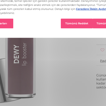
12 R
1
Pay
Günün
kulla
kadar
sektö