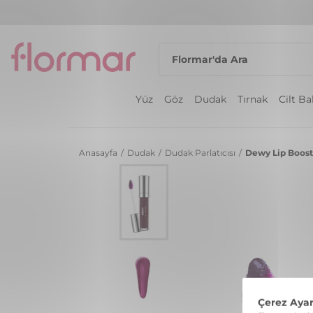
Yüz
Göz
Dudak
Tırnak
Cilt B
Anasayfa
/
Dudak
/
Dudak Parlatıcısı
/
Dewy Lip Booste