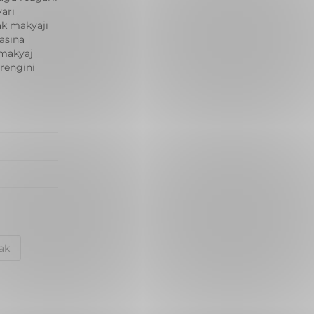
arı
ak makyajı
asına
 makyaj
 rengini
ak