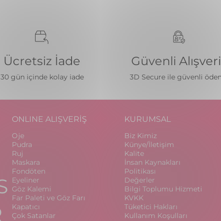
Ücretsiz İade
Güvenli Alışver
30 gün içinde kolay iade
3D Secure ile güvenli öd
ONLINE ALIŞVERİŞ
KURUMSAL
Oje
Biz Kimiz
Pudra
Künye/İletişim
Ruj
Kalite
Maskara
İnsan Kaynakları
Fondöten
Politikası
S
Eyeliner
Değerler
Göz Kalemi
Bilgi Toplumu Hizmeti
Far Paleti ve Göz Farı
KVKK
R
Kapatıcı
Tüketici Hakları
Çok Satanlar
Kullanım Koşulları