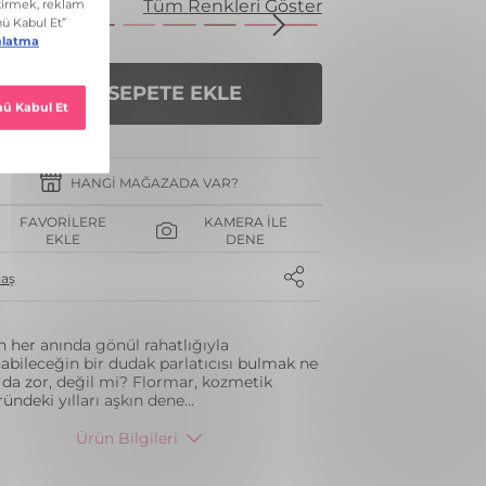
enk
Tüm Renkleri Göster
SEPETE EKLE
HANGI MAĞAZADA VAR?
FAVORILERE
KAMERA İLE
EKLE
DENE
laş
 her anında gönül rahatlığıyla
nabileceğin bir dudak parlatıcısı bulmak ne
 da zor, değil mi? Flormar, kozmetik
ründeki yılları aşkın dene
...
Ürün Bilgileri