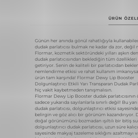
ÜRÜN ÖZELL
Günün her anında gönül rahatlığıyla kullanabile
dudak parlatıcısı bulmak ne kadar da zor, değil 
Flormar, kozmetik sektöründeki yılları aşkın den
dudak parlatıcısından beklediğin tüm özellikleri 
getiriyor. Senin de kaliteli bir parlatıcıdan beklent
nemlendirme etkisi ve rahat kullanım imkanıysa
ürün tam karşında! Flormar Dewy Lip Booster
Dolgunlaştırıcı Etkili Yarı Transparan Dudak Parla
hiç vakit kaybetmeden tanışmalısın.
Flormar Dewy Lip Booster dudak parlatıcısının öz
sadece yukarıda sayılanlarla sınırlı değil! Bu yar
dudak parlatıcısı, dolgunlaştırıcı etkisi sayesind
belirgin ve göz alıcı bir görünüm kazandırıyor. 
doğal görünümünü bozmadan ışıltılı bir bitiş s
dolgunlaştırıcı dudak parlatıcısı, uzun süre kalıcı
sayesinde makyaj tazeleme sıklığını azaltmayı v