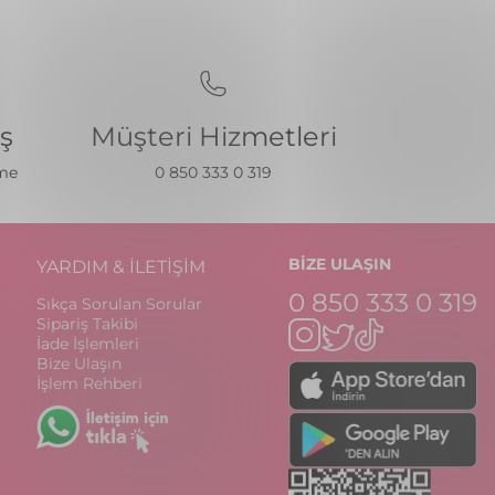
iş
Müşteri Hizmetleri
eme
0 850 333 0 319
BİZE ULAŞIN
YARDIM & İLETİŞİM
0 850 333 0 319
Sıkça Sorulan Sorular
Sipariş Takibi
İade İşlemleri
Bize Ulaşın
İşlem Rehberi