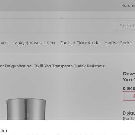
Kurums
Sheer 
akımı
Makyaj Aksesuarları
Sadece Flormar'da
Hediye Setleri
r Dolgunlaştırıcı Etkili Yarı Transparan Dudak Parlatıcısı
Dewy
Yarı
₺ 849
Dolgun
Renk: