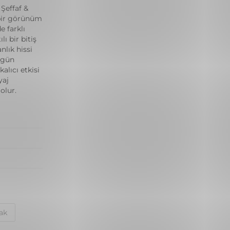
Şeffaf &
ı bir görünüm
e farklı
ı bir bitiş
lık hissi
 gün
alıcı etkisi
yaj
olur.
ak