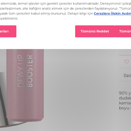
12 R
1
Pay
90’lı 
dudak
kamaş
boyu ı