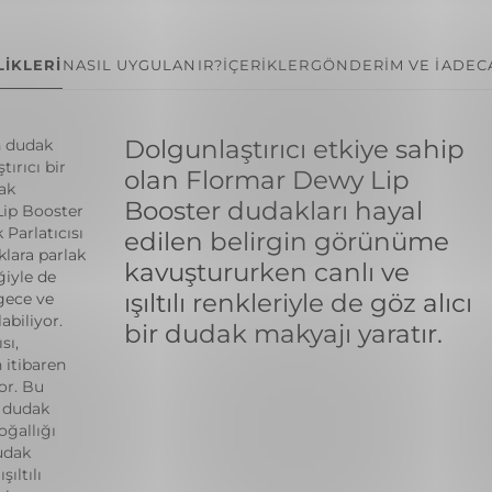
İKLERİ
NASIL UYGULANIR?
İÇERİKLER
GÖNDERİM VE İADE
C
Dolgunlaştırıcı etkiye sahip
an dudak
ırıcı bir
olan Flormar Dewy Lip
ak
Booster dudakları hayal
Lip Booster
 Parlatıcısı
edilen belirgin görünüme
klara parlak
kavuştururken canlı ve
ğiyle de
ışıltılı renkleriyle de göz alıcı
gece ve
abiliyor.
bir dudak makyajı yaratır.
sı,
 itibaren
or. Bu
r dudak
ğallığı
udak
ıltılı