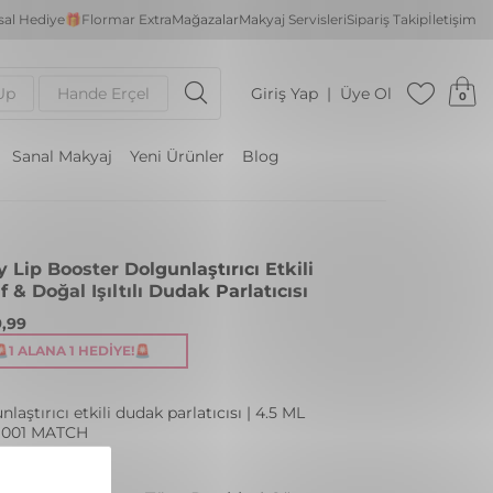
al Hediye🎁
Flormar Extra
Mağazalar
Makyaj Servisleri
Sipariş Takip
İletişim
Up
Hande Erçel
Giriş Yap
Üye Ol
0
Sanal Makyaj
Yeni Ürünler
Blog
 Lip Booster Dolgunlaştırıcı Etkili
f & Doğal Işıltılı Dudak Parlatıcısı
,99
🚨1 ALANA 1 HEDIYE!🚨
laştırıcı etkili dudak parlatıcısı | 4.5 ML
 001 MATCH