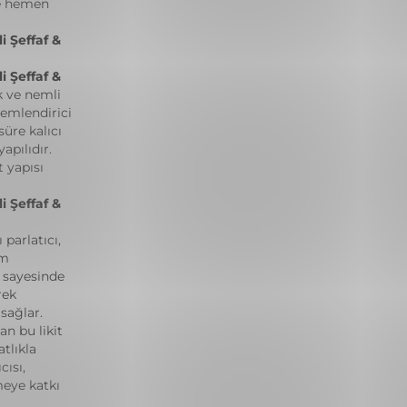
de hemen
i Şeffaf &
i Şeffaf &
k ve nemli
Nemlendirici
süre kalıcı
apılıdır.
 yapısı
i Şeffaf &
parlatıcı,
üm
 sayesinde
rek
sağlar.
an bu likit
atlıkla
cısı,
eye katkı