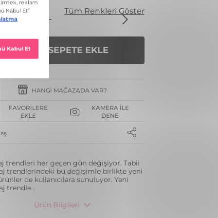
nk
Tüm Renkleri Göster
SEPETE EKLE
HANGI MAĞAZADA VAR?
FAVORILERE
KAMERA İLE
EKLE
DENE
laş
j trendleri her geçen gün değişiyor. Tabii
j trendlerindeki bu değişimle birlikte yeni
ürünler de kullanıcılara sunuluyor. Yeni
j trendle
...
Ürün Bilgileri