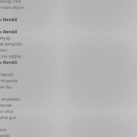
lliği likit
ndan alıyor.
ı Renkli
ı Renkli
akyajı
 bitişlidir.
leri
lık sağlar.
ı Renkli
 Renkli
anmasına
nan bu
 kirpikleri
seyrek
ı olur.
daha gür
lece
renkli