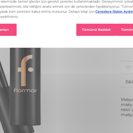
4 Re
1
Pay
Makya
makya
nesil 
makya