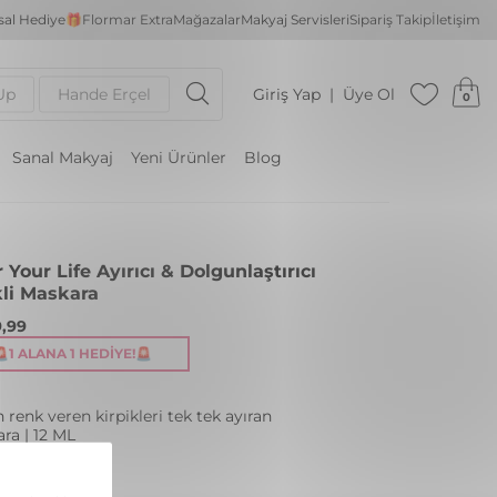
al Hediye🎁
Flormar Extra
Mağazalar
Makyaj Servisleri
Sipariş Takip
İletişim
Up
Hande Erçel
Giriş Yap
Üye Ol
0
Sanal Makyaj
Yeni Ürünler
Blog
 Your Life Ayırıcı & Dolgunlaştırıcı
li Maskara
,99
🚨1 ALANA 1 HEDIYE!🚨
 renk veren kirpikleri tek tek ayıran
ra | 12 ML
: 001 BROWN