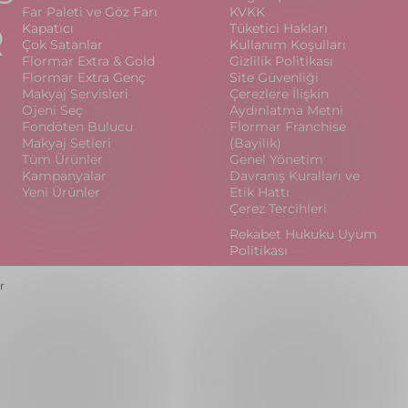
Far Paleti ve Göz Farı
KVKK
R
Kapatıcı
Tüketici Hakları
Çok Satanlar
Kullanım Koşulları
Flormar Extra & Gold
Gizlilik Politikası
Flormar Extra Genç
Site Güvenliği
Makyaj Servisleri
Çerezlere İlişkin
Ojeni Seç
Aydınlatma Metni
Fondöten Bulucu
Flormar Franchise
Makyaj Setleri
(Bayilik)
Tüm Ürünler
Genel Yönetim
Kampanyalar
Davranış Kuralları ve
Yeni Ürünler
Etik Hattı
Çerez Tercihleri
Rekabet Hukuku Uyum
Politikası
r