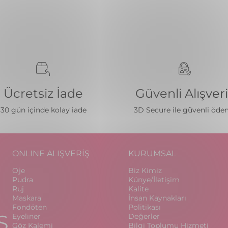
Ücretsiz İade
Güvenli Alışver
30 gün içinde kolay iade
3D Secure ile güvenli öd
ONLINE ALIŞVERİŞ
KURUMSAL
Oje
Biz Kimiz
Pudra
Künye/İletişim
Ruj
Kalite
Maskara
İnsan Kaynakları
Fondöten
Politikası
S
Eyeliner
Değerler
Göz Kalemi
Bilgi Toplumu Hizmeti