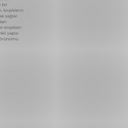
 bir
 kirpiklerin
k sağlar.
dan
 kirpikleri
kli yapısı
 görünümü