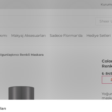
Kurums
Sheer 
akımı
Makyaj Aksesuarları
Sadece Flormar'da
Hediye Setleri
olgunlaştırıcı Renkli Maskara
Color
Renk
₺ 849
Yoğun
maska
Renk