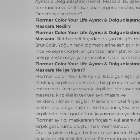
Ayırıcı & Dolgunlaştırıcı Renkli Maskara, bu işlevse
formundan ve özel tasarlanan ergonomik fırçası
Denemeye ne dersin?
Flormar Color Your Life Ayırıcı & Dolgunlaştırıc
Maskara Nedir?
Flormar Color Your Life Ayırıcı & Dolgunlaştırıc
Maskara
, likit hazneli fırçadan oluşan bir göz m
ürünüdür. Yoğun renk pigmentlerine sahiptir. Mat
İnce ve seyrek kirpikler için tasarlanmıştır. Kirpik
belirginleştirmeye yardımcı olur. Uzun süre kalıcı
Flormar Color Your Life Ayırıcı & Dolgunlaştırıc
Maskara Ne İşe Yarar?
Flormar Color Your Life Ayırıcı & Dolgunlaştırıcı
Maskara, kirpiklerin benzersiz bir görünüm kaz
imkan verir. İnce ve seyrek kirpikler için tasarla
maskara, kirpiklerin tek tek ayrılmasını ve
renklendirilmesini sağlar. Maskaranın özel fırçası
kökten uca dolgunlaştırır. Bu fırça ince, kısa ve 
kirpiklerin ideal görünüme kavuşmasına yardımc
Flormar ayırıcı maskaranın fırçasını kullanarak 
kirpik görünümü oluşturmak mümkündür.
Ürün kirpiklere doğal bir kıvrım kazandırır. Böy
bakışların etkileyiciliği artar. Flormar imzalı bu 