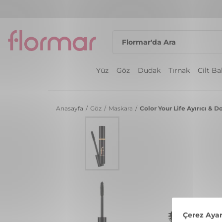
Yüz
Göz
Dudak
Tırnak
Cilt B
Anasayfa
/
Göz
/
Maskara
/
Color Your Life Ayırıcı & D