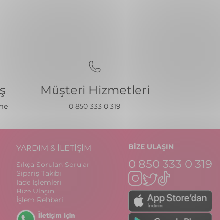
iş
Müşteri Hizmetleri
eme
0 850 333 0 319
BİZE ULAŞIN
YARDIM & İLETİŞİM
0 850 333 0 319
Sıkça Sorulan Sorular
Sipariş Takibi
İade İşlemleri
Bize Ulaşın
İşlem Rehberi