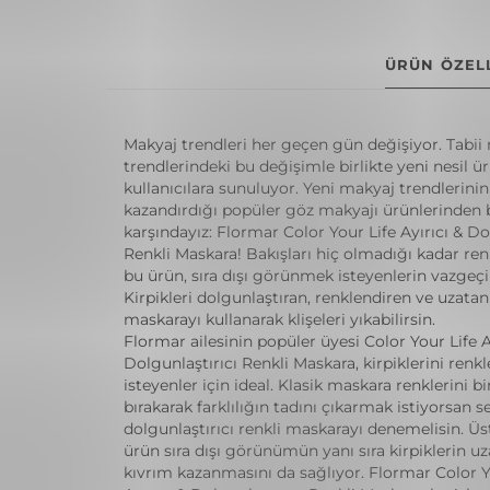
ÜRÜN ÖZELL
Makyaj trendleri her geçen gün değişiyor. Tabii
trendlerindeki bu değişimle birlikte yeni nesil ü
kullanıcılara sunuluyor. Yeni makyaj trendlerinin
kazandırdığı popüler göz makyajı ürünlerinden bi
karşındayız: Flormar Color Your Life Ayırıcı & Do
Renkli Maskara! Bakışları hiç olmadığı kadar re
bu ürün, sıra dışı görünmek isteyenlerin vazgeçi
Kirpikleri dolgunlaştıran, renklendiren ve uzata
maskarayı kullanarak klişeleri yıkabilirsin.
Flormar ailesinin popüler üyesi Color Your Life A
Dolgunlaştırıcı Renkli Maskara, kirpiklerini ren
isteyenler için ideal. Klasik maskara renklerini bi
bırakarak farklılığın tadını çıkarmak istiyorsan s
dolgunlaştırıcı renkli maskarayı denemelisin. Üs
ürün sıra dışı görünümün yanı sıra kirpiklerin u
kıvrım kazanmasını da sağlıyor. Flormar Color Y