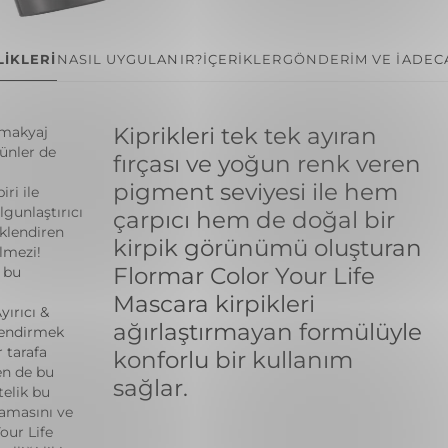
İKLERİ
NASIL UYGULANIR?
İÇERİKLER
GÖNDERİM VE İADE
C
Kiprikleri tek tek ayıran
 makyaj
rünler de
fırçası ve yoğun renk veren
pigment seviyesi ile hem
ri ile
lgunlaştırıcı
çarpıcı hem de doğal bir
nklendiren
kirpik görünümü oluşturan
lmezi!
Flormar Color Your Life
n bu
Mascara kirpikleri
yırıcı &
ağırlaştırmayan formülüyle
klendirmek
r tarafa
konforlu bir kullanım
en de bu
sağlar.
telik bu
zamasını ve
our Life