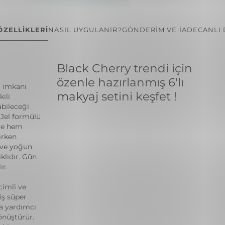
ÖZELLİKLERİ
NASIL UYGULANIR?
GÖNDERİM VE İADE
CANLI
Black Cherry trendi için
özenle hazırlanmış 6'lı
l imkanı
makyaj setini keşfet !
ili
abileceği
. Jel formülü
ve hem
ırken
 ve yoğun
klıdır. Gün
r.
cimli ve
iş süper
ya yardımcı
önüştürür.