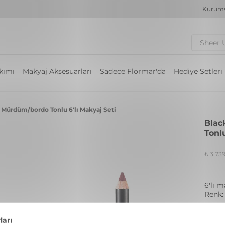
Kurums
Sheer 
akımı
Makyaj Aksesuarları
Sadece Flormar'da
Hediye Setleri
Mürdüm/bordo Tonlu 6'lı Makyaj Seti
Blac
Tonlu
₺ 3.73
6'lı m
Renk
1 Re