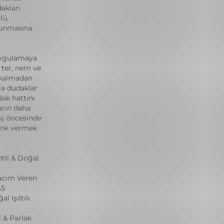
akları
lü,
runmasına
uygulamaya
 ter, nem ve
 kalmadan
la dudaklar
ak hattını
arın daha
uj öncesinde
enk vermek
tli & Doğal
acim Veren
AS
 Işıltılı
 & Parlak