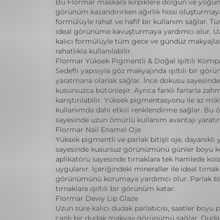
Bu Flormar maskara kirpiklere dolgun ve yoğun
görünüm kazandırırken ağırlık hissi oluşturma
formülüyle rahat ve hafif bir kullanım sağlar. Tü
ideal görünüme kavuşturmaya yardımcı olur. U
kalıcı formülüyle tüm gece ve gündüz makyajla
rahatlıkla kullanılabilir.
Flormar Yüksek Pigmentli & Doğal Işıltılı Komp
Sedefli yapısıyla göz makyajında ışıltılı bir gör
yaratmana olanak sağlar. İnce dokusu sayesinde 
kusursuzca bütünleşir. Ayrıca farklı farlarla zah
karıştırılabilir. Yüksek pigmentasyonu ile az mi
kullanımda dahi etkili renklendirme sağlar. Bu öz
sayesinde uzun ömürlü kullanım avantajı yaratır
Flormar Nail Enamel Oje
Yüksek pigmentli ve parlak bitişli oje, dayanıklı 
sayesinde kusursuz görünümünü günler boyu ko
aplikatörü sayesinde tırnaklara tek hamlede kol
uygulanır. İçeriğindeki mineraller ile ideal tırnak
görünümünü korumaya yardımcı olur. Parlak bit
tırnaklara ışıltılı bir görünüm katar.
Flormar Dewy Lip Glaze
Uzun süre kalıcı dudak parlatıcısı, saatler boyu p
canlı bir dudak makyajı görünümü sağlar. Duda