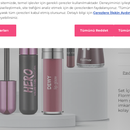
1
Pay
Set İç
Florm
Hem g
imkan
kolay 