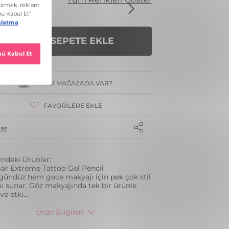
SEPETE EKLE
HANGI MAĞAZADA VAR?
FAVORILERE EKLE
laş
indeki Ürünler:
ar Extreme Tattoo Gel Pencil
ündüz hem gece makyajı için pek çok stil
ı sunar. Göz makyajında tek bir ürünle
ve etki
...
Ürün Bilgileri