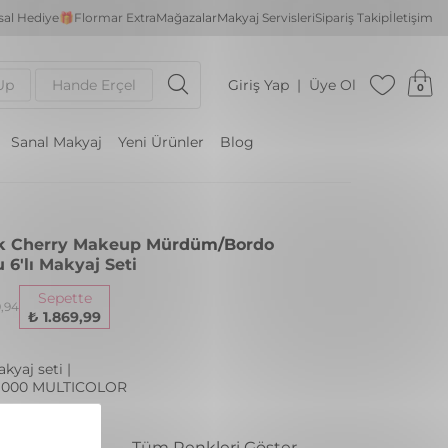
al Hediye🎁
Flormar Extra
Mağazalar
Makyaj Servisleri
Sipariş Takip
İletişim
Up
Hande Erçel
Giriş Yap
Üye Ol
0
Sanal Makyaj
Yeni Ürünler
Blog
k Cherry Makeup Mürdüm/Bordo
 6'lı Makyaj Seti
Sepette
9,94
₺ 1.869,99
akyaj seti |
: 000 MULTICOLOR
nk
Tüm Renkleri Göster