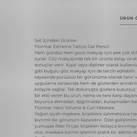
ÜRÜN 
Set İçindeki Ürünler:
Flormar Extreme Tattoo Gel Pencil
Hem gündüz hem gece makyajı için pek çok sti
sunar. Göz makyajında tek bir ürünle kolay ve etk
sonuçlar verir. Kajal veya dipliner olarak kullanıl
gibi buğulu göz makyajı için de tercih edilebilir
sayesinde pürüzsüz bir görünüme olanak tanır 
uygulama esnasında hem de gözlerden arındırıl
kolaylık sağlar. Tek dokunuşta gözlere kusursuz
bir etki veren bu ürün, neme ve tere karşı dayanı
boyunca akmadan, dağılmadan, bulaşmadan kalı
Flormar Hero Volume & Curl Maskara
Yoğun siyah maskara, kirpiklere zahmetsizce ha
kıvrımlı bir görünüm kazandırır. Özel geliştirilm
yumuşak fiber fırçası kirpikleri kolayca kıvırma
olur, maskara sürme işlemini pratik bir adıma d