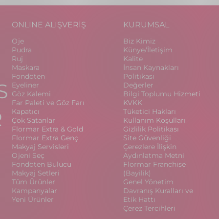
ONLINE ALIŞVERİŞ
KURUMSAL
Oje
Biz Kimiz
Pudra
Künye/İletişim
Ruj
Kalite
Maskara
İnsan Kaynakları
Fondöten
Politikası
S
Eyeliner
Değerler
Göz Kalemi
Bilgi Toplumu Hizmeti
Far Paleti ve Göz Farı
KVKK
R
Kapatıcı
Tüketici Hakları
Çok Satanlar
Kullanım Koşulları
Flormar Extra & Gold
Gizlilik Politikası
Flormar Extra Genç
Site Güvenliği
Makyaj Servisleri
Çerezlere İlişkin
Ojeni Seç
Aydınlatma Metni
Fondöten Bulucu
Flormar Franchise
Makyaj Setleri
(Bayilik)
Tüm Ürünler
Genel Yönetim
Kampanyalar
Davranış Kuralları ve
Yeni Ürünler
Etik Hattı
Çerez Tercihleri