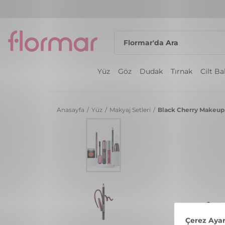
Yüz
Göz
Dudak
Tırnak
Cilt B
Anasayfa
/
Yüz
/
Makyaj Setleri
/
Black Cherry Makeup 