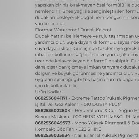
yapışkan bir his bırakmayan özel formülü ile dud
nemlendirir. Shea yağı ile zenginleştirilen formü
dudakları besleyerek doğal nem dengesinin ko
yardımcı olur.
Flormar Waterproof Dudak Kalemi
Dudak hattını belirlemeye ve ruju taşırmadan 
yardımcı olur. Suya dayanıklı formülü sayesinde
suya dayanıklıdır. Gün içinde tazelemeye gerek
rahat bir kullanım sağlar. İnce ve yumuşak ucuy
üzerinde kolayca kayan bir formüle sahiptir. Dud
daha dışarıdan çizmeye imkan tanıyarak dudakl
dolgun ve büyük görünmesine yardımcı olur. R
uygulanabileceği gibi tek başına tüm dudağa r
için de kullanılabilir.
Ürün Kodları:
8682536041171
- Extreme Tattoo Yüksek Pigmen
Işıltılı Jel Göz Kalemi - 010 DUSTY PLUM
8682536022804
- Hero Volume & Curl Yoğun H
Kıvırıcı Maskara - 000 HERO VOLUME&CURL M
8682536049573
- Mono Yüksek Pigmentli & Doğal
Kompakt Göz Farı - 022 SHINE
8682536035934
- Nail Enamel Yüksek Pigmentli