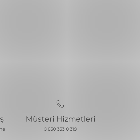
iş
Müşteri Hizmetleri
eme
0 850 333 0 319