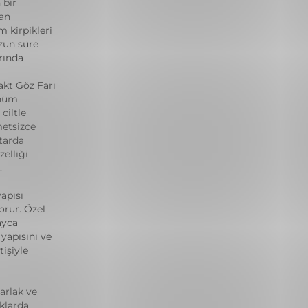
 bir
yan
m kirpikleri
zun süre
rında
akt Göz Farı
ünüm
ciltle
metsizce
ktarda
elliği
.
yapısı
rur. Özel
ayca
 yapısını ve
işiyle
arlak ve
klarda