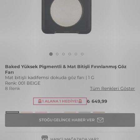
Baked Yüksek Pigmentli & Mat Bitişli Fırınlanmış Göz
Farı
Mat bitişli kadifemsi dokuda göz farı | 1 G
Renk: 001 BEIGE
8 Renk
Tüm Renkleri Göster
₺ 649,99
🚨1 ALANA 1 HEDIYE!🚨
STOĞU GELINCE HABER VER
HANGI MAĞAZADA VAR?