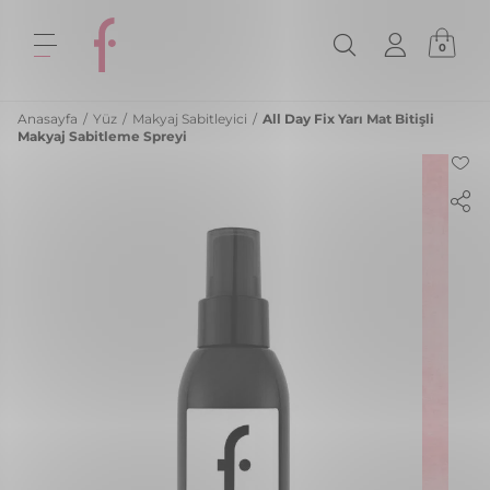
0
Anasayfa
/
Yüz
/
Makyaj Sabitleyici
/
All Day Fix Yarı Mat Bitişli
Makyaj Sabitleme Spreyi