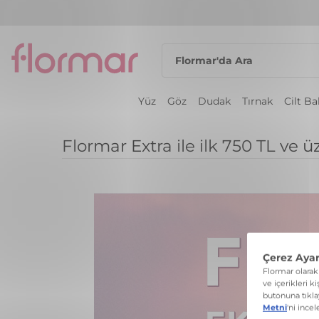
Yüz
Göz
Dudak
Tırnak
Cilt B
Flormar Extra ile ilk 750 TL ve 