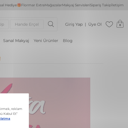
al Hediye🎁
Flormar Extra
Mağazalar
Makyaj Servisleri
Sipariş Takip
İletişim
Up
Hande Erçel
Giriş Yap
Üye Ol
0
Sanal Makyaj
Yeni Ürünler
Blog
