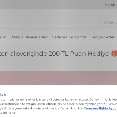
Kurums
Sheer 
akımı
Makyaj Aksesuarları
Sadece Flormar'da
Hediye Setleri
üzeri alışverişinde 200 TL Puan Hediye 