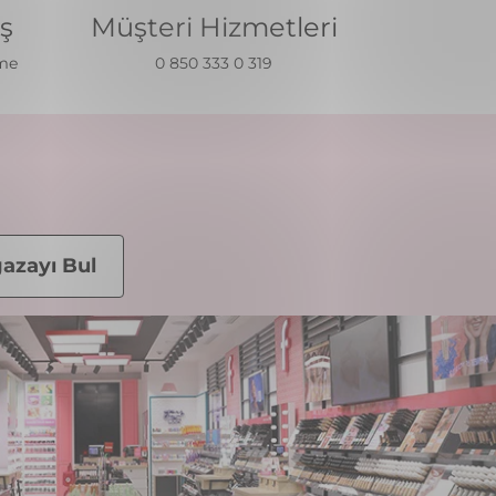
iş
Müşteri Hizmetleri
eme
0 850 333 0 319
azayı Bul