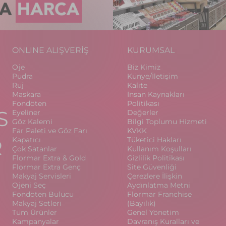
ONLINE ALIŞVERİŞ
KURUMSAL
Oje
Biz Kimiz
Pudra
Künye/İletişim
Ruj
Kalite
Maskara
İnsan Kaynakları
Fondöten
Politikası
S
Eyeliner
Değerler
Göz Kalemi
Bilgi Toplumu Hizmeti
Far Paleti ve Göz Farı
KVKK
R
Kapatıcı
Tüketici Hakları
Çok Satanlar
Kullanım Koşulları
Flormar Extra & Gold
Gizlilik Politikası
Flormar Extra Genç
Site Güvenliği
Makyaj Servisleri
Çerezlere İlişkin
Ojeni Seç
Aydınlatma Metni
Fondöten Bulucu
Flormar Franchise
Makyaj Setleri
(Bayilik)
Tüm Ürünler
Genel Yönetim
Kampanyalar
Davranış Kuralları ve