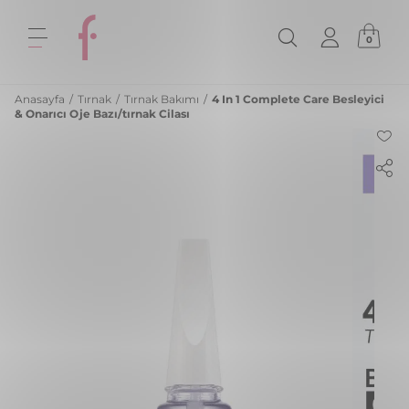
0
Anasayfa
/
Tırnak
/
Tırnak Bakımı
/
4 In 1 Complete Care Besleyici
& Onarıcı Oje Bazı/tırnak Cilası