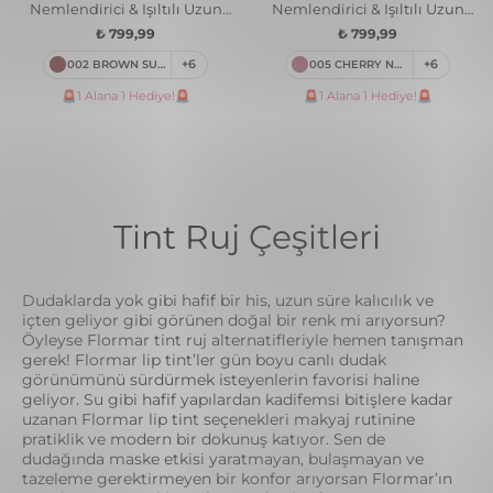
Nemlendirici & Işıltılı Uzun
Nemlendirici & Işıltılı Uzun
Süre Kalıcı Dudak Tint'i
Süre Kalıcı Dudak Tint'i
₺ 799,99
₺ 799,99
002 BROWN SUGAR VEIL
+6
005 CHERRY NOIR
+6
🚨1 Alana 1 Hediye!🚨
🚨1 Alana 1 Hediye!🚨
Tint Ruj Çeşitleri
Dudaklarda yok gibi hafif bir his, uzun süre kalıcılık ve
içten geliyor gibi görünen doğal bir renk mi arıyorsun?
Öyleyse Flormar tint ruj alternatifleriyle hemen tanışman
gerek! Flormar lip tint’ler gün boyu canlı dudak
görünümünü sürdürmek isteyenlerin favorisi haline
geliyor. Su gibi hafif yapılardan kadifemsi bitişlere kadar
uzanan Flormar lip tint seçenekleri makyaj rutinine
pratiklik ve modern bir dokunuş katıyor. Sen de
dudağında maske etkisi yaratmayan, bulaşmayan ve
tazeleme gerektirmeyen bir konfor arıyorsan Flormar’ın