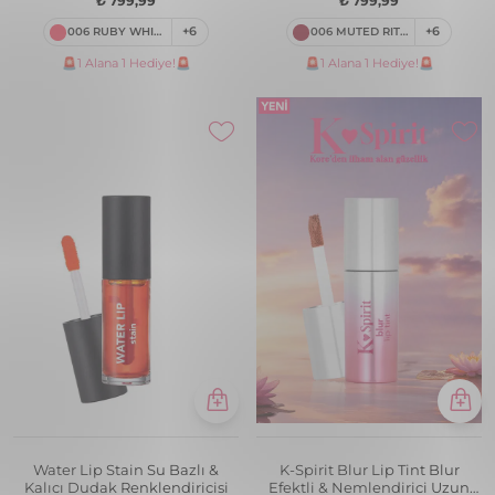
₺ 799,99
₺ 799,99
006 RUBY WHISPER
+6
006 MUTED RITUAL
+6
🚨1 Alana 1 Hediye!🚨
🚨1 Alana 1 Hediye!🚨
Water Lip Stain Su Bazlı &
K-Spirit Blur Lip Tint Blur
Kalıcı Dudak Renklendiricisi
Efektli & Nemlendirici Uzun