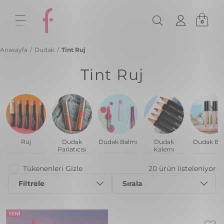
0
Anasayfa
/
Dudak
/
Tint Ruj
Tint Ruj
Ruj
Dudak
Dudak Balmı
Dudak
Dudak Baz
Parlatıcısı
Kalemi
Tükenenleri Gizle
20 ürün listeleniyor
Filtrele
Sırala