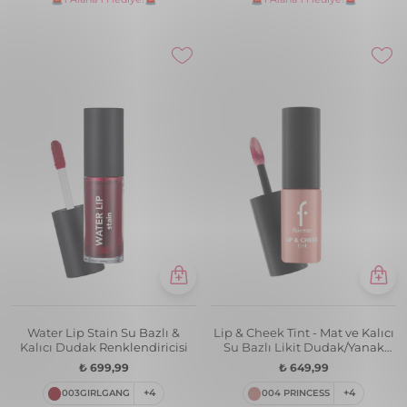
Water Lip Stain Su Bazlı &
Lip & Cheek Tint - Mat ve Kalıcı
Kalıcı Dudak Renklendiricisi
Su Bazlı Likit Dudak/Yanak
Renklendiricisi
₺ 699,99
₺ 649,99
003GIRLGANG
+4
004 PRINCESS
+4