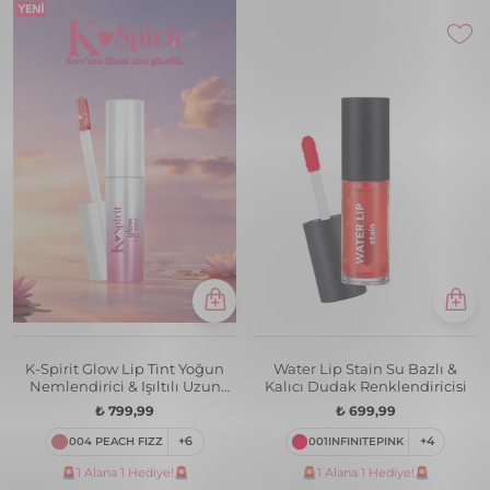
K-Spirit Glow Lip Tint Yoğun
Water Lip Stain Su Bazlı &
Nemlendirici & Işıltılı Uzun
Kalıcı Dudak Renklendiricisi
Süre Kalıcı Dudak Tint'i
₺ 799,99
₺ 699,99
004 PEACH FIZZ
+6
001INFINITEPINK
+4
🚨1 Alana 1 Hediye!🚨
🚨1 Alana 1 Hediye!🚨