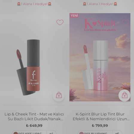
🚨1 Alana 1 Hediye!🚨
🚨1 Alana 1 Hediye!🚨
Lip & Cheek Tint - Mat ve Kalıcı
K-Spirit Blur Lip Tint Blur
Su Bazlı Likit Dudak/Yanak
Efektli & Nemlendirici Uzun
Renklendiricisi
Süre Kalıcı Ruj
₺ 649,99
₺ 799,99
002 KISS LIP&CHEEK
+4
003 BLUSHING MOCHI
+6