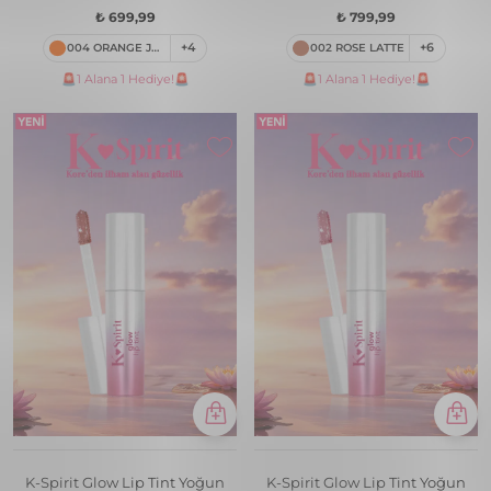
Süre Kalıcı Ruj
₺ 699,99
₺ 799,99
004 ORANGE JUICE
+4
002 ROSE LATTE
+6
🚨1 Alana 1 Hediye!🚨
🚨1 Alana 1 Hediye!🚨
K-Spirit Glow Lip Tint Yoğun
K-Spirit Glow Lip Tint Yoğun