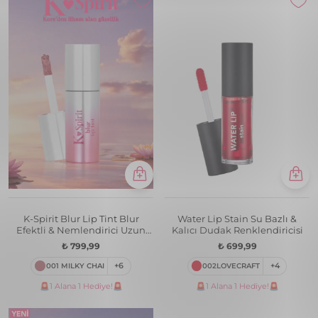
K-Spirit Blur Lip Tint Blur
Water Lip Stain Su Bazlı &
Efektli & Nemlendirici Uzun
Kalıcı Dudak Renklendiricisi
Süre Kalıcı Ruj
₺ 799,99
₺ 699,99
001 MILKY CHAI
+6
002LOVECRAFT
+4
🚨1 Alana 1 Hediye!🚨
🚨1 Alana 1 Hediye!🚨