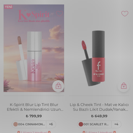
K-Spirit Blur Lip Tint Blur
Lip & Cheek Tint - Mat ve Kalıcı
Efektli & Nemlendirici Uzun
Su Bazlı Likit Dudak/Yanak
Süre Kalıcı Ruj
Renklendiricisi
₺ 799,99
₺ 649,99
004 CINNAMON VEIL
+6
001 SCARLET RUBY
+4
🚨1 Alana 1 Hediye!🚨
🚨1 Alana 1 Hediye!🚨