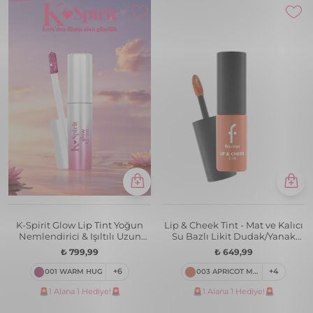
K-Spirit Glow Lip Tint Yoğun
Lip & Cheek Tint - Mat ve Kalıcı
Nemlendirici & Işıltılı Uzun
Su Bazlı Likit Dudak/Yanak
Süre Kalıcı Dudak Tint'i
Renklendiricisi
₺ 799,99
₺ 649,99
001 WARM HUG
+6
003 APRICOT MARMALADE
+4
🚨1 Alana 1 Hediye!🚨
🚨1 Alana 1 Hediye!🚨